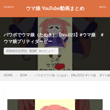
ウマ娘 YouTube動画まとめ
パワポでウマ娘（たぬき）【No.023】#ウマ娘 #
ウマ娘プリティダービー
2026年5月19日
BGM
件のビュー
HOME
BGM
パワポでウマ娘（たぬき）【No.023】#ウマ娘 #ウマ