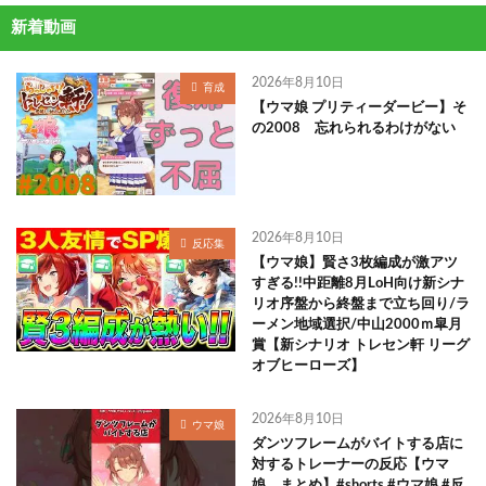
新着動画
2026年8月10日
育成
【ウマ娘 プリティーダービー】そ
の2008 忘れられるわけがない
2026年8月10日
反応集
【ウマ娘】賢さ3枚編成が激アツ
すぎる!!中距離8月LoH向け新シナ
リオ序盤から終盤まで立ち回り/ラ
ーメン地域選択/中山2000ｍ皐月
賞【新シナリオ トレセン軒 リーグ
オブヒーローズ】
2026年8月10日
ウマ娘
ダンツフレームがバイトする店に
対するトレーナーの反応【ウマ
娘 まとめ】#shorts #ウマ娘 #反