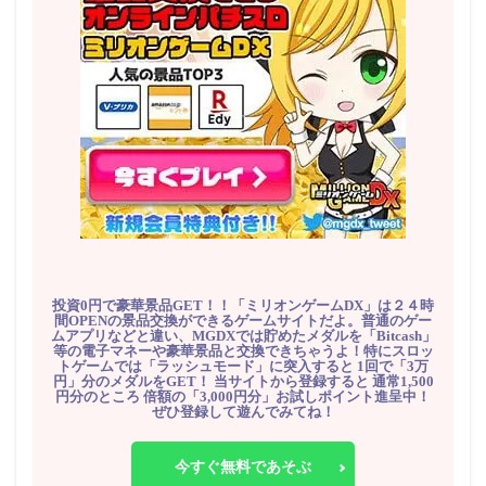
投資0円で豪華景品GET！！「ミリオンゲームDX」は２４時
間OPENの景品交換ができるゲームサイトだよ。普通のゲー
ムアプリなどと違い、MGDXでは貯めたメダルを「Bitcash」
等の電子マネーや豪華景品と交換できちゃうよ！特にスロッ
トゲームでは「ラッシュモード」に突入すると 1回で「3万
円」分のメダルをGET！ 当サイトから登録すると 通常1,500
円分のところ 倍額の「3,000円分」お試しポイント進呈中！
ぜひ登録して遊んでみてね！
今すぐ無料であそぶ