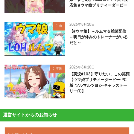
応集 #ウマ娘プリティーダービー
2026年8月10日
曲
【#ウマ娘】～ルムマ＆雑談配信
～明日が休みのトレーナーがいる
だと～
2026年8月10日
実況
【実況#103】守りたい、この笑顔
【ウマ娘プリティーダービー-PC
版_ツルマルツヨシ-キャラストー
リー②】
運営サイトからのお知らせ