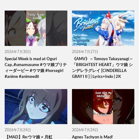
2026年7月30日
2026年7月27日
Special Week is mad at Oguri
《AMV》 ~ Tomoyo Takayanagi ~
Cap..#umamusume #ウマ娘プリテ
「BRIGHTEST HEART」ウマ娘 シ
ィーダービー #ウマ娘 #horsegirl
ンデレラグレイ [CINDERELLA
#anime #animeedit
GRAY I II ] | Lyrics+Indo | 2K
2026年7月24日
2026年7月24日
【MAD】Re:ウマ娘 × 月虹
Agnes Tachyon is Mad!