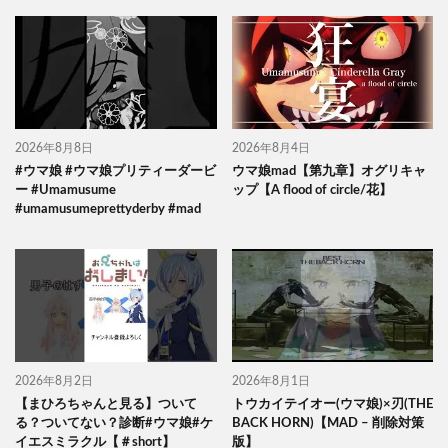
2026年8月8日
2026年8月4日
#ウマ娘 #ウマ娘プリティーダービ
ウマ娘mad【第九章】オグリキャ
ー #Umamusume
ップ【A flood of circle/花】
#umamusumeprettyderby #mad
2026年8月2日
2026年8月1日
【まひろちゃんと見る】ついて
トウカイテイオー(ウマ娘)×刃(THE
る？ついてない？診断#ウマ娘#ケ
BACK HORN)【MAD – 削除対策
イエスミラクル【＃short】
版】