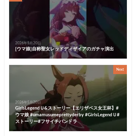
2026年5月20日
[ウマ娘]自称聖女レッドディザイアのガチャ演出
Next
2026年5月20日
GirlsLegendＵ&ストーリー【エリザベス女王杯】#
ウマ娘 #umamusumeprettyderby #GirlsLegendＵ#
ストーリー#フサイチパンドラ