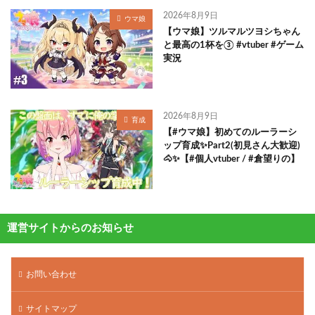
2026年8月9日
ウマ娘
【ウマ娘】ツルマルツヨシちゃん
と最高の1杯を③ #vtuber #ゲーム
実況
2026年8月9日
育成
【#ウマ娘】初めてのルーラーシ
ップ育成✨Part2(初見さん大歓迎)
🐴✨【#個人vtuber / #倉望りの】
運営サイトからのお知らせ
お問い合わせ
サイトマップ