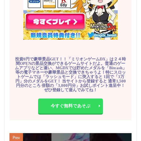
投資0円で豪華景品GET！！「ミリオンゲームDX」は２４時
間OPENの景品交換ができるゲームサイトだよ。普通のゲー
ムアプリなどと違い、MGDXでは貯めたメダルを「Bitcash」
等の電子マネーや豪華景品と交換できちゃうよ！特にスロッ
トゲームでは「ラッシュモード」に突入すると 1回で「3万
円」分のメダルをGET！ 当サイトから登録すると 通常1,500
円分のところ 倍額の「3,000円分」お試しポイント進呈中！
ぜひ登録して遊んでみてね！
今すぐ無料であそぶ
Prev