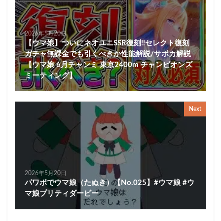
2026年5月20日
【ウマ娘】ついにネオユニSSR復刻!!セレクト復刻
ガチャ無課金でも引くべきか性能解説/サポカ解説
【ウマ娘 6月チャンミ 東京2400m チャンピオンズ
ミーティング】
Next
2026年5月20日
パワポでウマ娘（たぬき）【No.025】#ウマ娘 #ウ
マ娘プリティダービー