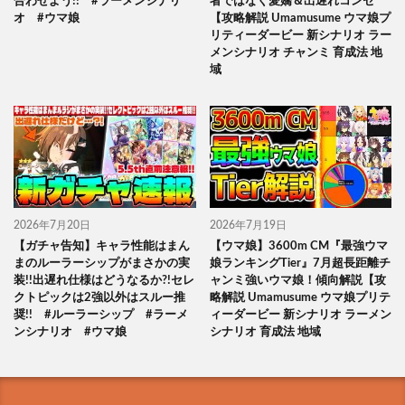
合わせよう!! #ラーメンシナリ
者ではなく愛嬌＆出遅れコンセ
オ #ウマ娘
【攻略解説 Umamusume ウマ娘プ
リティーダービー 新シナリオ ラー
メンシナリオ チャンミ 育成法 地
域
2026年7月20日
2026年7月19日
【ガチャ告知】キャラ性能はまん
【ウマ娘】3600m CM『最強ウマ
まのルーラーシップがまさかの実
娘ランキングTier』7月超長距離チ
装!!出遅れ仕様はどうなるか?!セレ
ャンミ強いウマ娘！傾向解説【攻
クトピックは2強以外はスルー推
略解説 Umamusume ウマ娘プリテ
奨!! #ルーラーシップ #ラーメ
ィーダービー 新シナリオ ラーメン
ンシナリオ #ウマ娘
シナリオ 育成法 地域