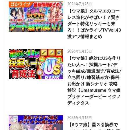
2024年7月28日
【ウマ娘】タルマエのコー
レス進化がやばい！？賢さ
ダート特化リッキーも来
る！！ぱかライブTV Vol.43
激アツ情報まとめ
2026年1月13日
【ウマ娘】絶対にUSを作り
たい人へ！採掘ルート/デ
ッキ編成/最適因子/育成法/
立ち回り/練習踏み方/保科
お出かけ 新シナリオ 攻略
解説【Umamusume ウマ娘
プリティーダービー イクノ
ディクタス
2026年4月16日
【#ウマ娘】星３引換券で