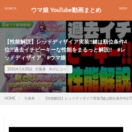
ウマ娘 YouTube動画まとめ
【性能解説】レッドディザイア実装!!鍵は順位条件4
位?!過去イチピーキーな性能をまるっと解説!! #レ
ッドディザイア #ウマ娘
2026年5月20日
引換券
件のビュー
HOME
引換券
【性能解説】レッドディザイア実装!!鍵は順位条件4位?