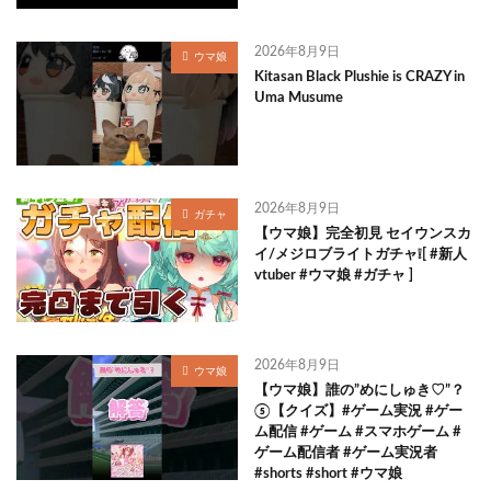
2026年8月9日
ウマ娘
Kitasan Black Plushie is CRAZY in
Uma Musume
2026年8月9日
ガチャ
【ウマ娘】完全初見 セイウンスカ
イ/メジロブライトガチャ❕[ #新人
vtuber #ウマ娘 #ガチャ ]
2026年8月9日
ウマ娘
【ウマ娘】誰の”めにしゅき♡”？
⑤【クイズ】#ゲーム実況 #ゲー
ム配信 #ゲーム #スマホゲーム #
ゲーム配信者 #ゲーム実況者
#shorts #short #ウマ娘