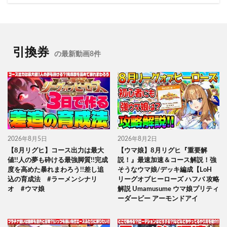
引換券
の最新動画8件
2026年8月5日
2026年8月2日
【8月リグヒ】コース出力は最大
【ウマ娘】8月リグヒ『重要解
値!!人の夢も砕ける最強脚質!!完成
説！』最速加速＆コース解説！強
度を高めた暴れまわろう!!差し追
そうなウマ娘/デッキ編成【LoH
込の育成法 #ラーメンシナリ
リーグオブヒーローズ ハフバ 攻略
オ #ウマ娘
解説 Umamusume ウマ娘プリティ
ーダービー アーモンドアイ