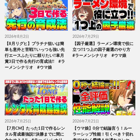
2026年8月2日
2026年7月29日
【8月リグヒ】プラチナ狙いは簡
【因子厳選】ラーメン環境で役に
単も意外と苦戦?!いっつも強い先
立つ!!1つ上の因子厳選のやり方
行エースふたりに頼りたい!!皐月
#ラーメンシナリオ #ウマ娘
賞3日で作る先行の育成法!! #ラ
ーメンシナリオ #ウマ娘
2026年7月25日
2026年7月21日
【7月CM】たった1日で作るレン
【ウマ娘】0分で結論言う！ルー
タル育成最強説!!決勝までに間に
ラーシップ性能！引くべき？切れ