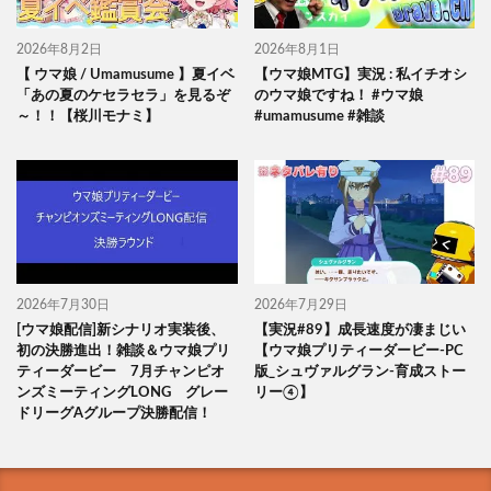
2026年8月2日
2026年8月1日
【 ウマ娘 / Umamusume 】夏イベ
【ウマ娘MTG】実況 : 私イチオシ
「あの夏のケセラセラ」を見るぞ
のウマ娘ですね！ #ウマ娘
～！！【桜川モナミ】
#umamusume #雑談
2026年7月30日
2026年7月29日
[ウマ娘配信]新シナリオ実装後、
【実況#89】成長速度が凄まじい
初の決勝進出！雑談＆ウマ娘プリ
【ウマ娘プリティーダービー-PC
ティーダービー 7月チャンピオ
版_シュヴァルグラン-育成ストー
ンズミーティングLONG グレー
リー④】
ドリーグAグループ決勝配信！