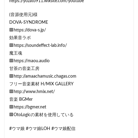
https://yozato911.wixsite.com/youtube
(音源使用元)様
DOVA-SYNDROME
🟥https://dova-s.jp/
効果音ラボ
🟥https://soundeffect-lab.info/
魔王魂
🟥https://maou.audio
甘茶の音楽工房
🟥http://amaachamusic.chagas.com
フリー音楽素材 H/MIX GALLERY
🟥http://www.hmix.net/
音楽 BGMer
🟥https://bgmer.net
🟥OtoLogicの素材を使用している
#ウマ娘 #ウマ娘LOH #ウマ娘配信