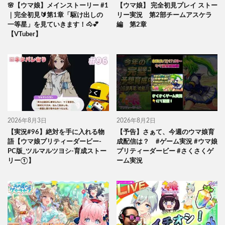
🌸【ウマ娘】メインストーリー #1
【ウマ娘】 完全初見プレイ ストー
｜完全初見🔰第1章「駆け出しの
リー実況 第2部チームアスケラ
一等星」を見ていきます！🐴💕
編 第2章
【VTuber】
2026年8月3日
2026年8月2日
【実況#96】絶対を手に入れる物
【予告】さぁて、今週のウマ娘育
語【ウマ娘プリティーダービー-
成配信は？ #ゲーム実況 #ウマ娘
PC版_ツルマルツヨシ-育成ストー
プリティーダービー #さくさくゲ
リー①】
ーム実況