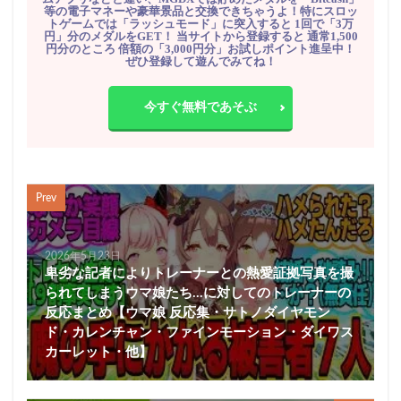
等の電子マネーや豪華景品と交換できちゃうよ！特にスロッ
トゲームでは「ラッシュモード」に突入すると 1回で「3万
円」分のメダルをGET！ 当サイトから登録すると 通常1,500
円分のところ 倍額の「3,000円分」お試しポイント進呈中！
ぜひ登録して遊んでみてね！
今すぐ無料であそぶ
Prev
2026年5月23日
卑劣な記者によりトレーナーとの熱愛証拠写真を撮
られてしまうウマ娘たち…に対してのトレーナーの
反応まとめ【ウマ娘 反応集・サトノダイヤモン
ド・カレンチャン・ファインモーション・ダイワス
カーレット・他】