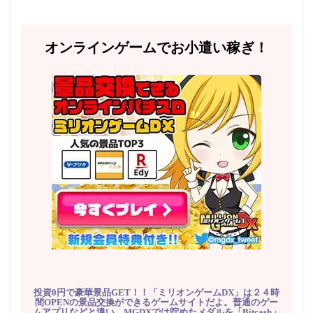
オンラインゲームでお小遣い稼ぎ！
投資0円で豪華景品GET！！「ミリオンゲームDX」は２４時
間OPENの景品交換ができるゲームサイトだよ。普通のゲー
ムアプリなどと違い、MGDXでは貯めたメダルを「Bitcash」