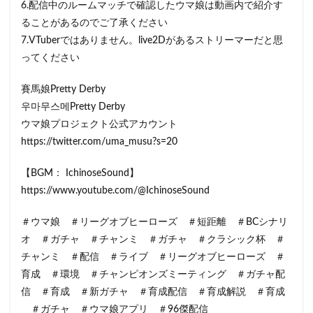
6.配信中のルームマッチで確認したウマ娘は動画内で紹介す
ることがあるのでご了承ください
7.VTuberではありません。live2Dがあるストリーマーだと思
ってください
賽馬娘Pretty Derby
우마무스메Pretty Derby
ウマ娘プロジェクト公式アカウント
https://twitter.com/uma_musu?s=20​​​​
【BGM： IchinoseSound】
https://www.youtube.com/@IchinoseSound
＃ウマ娘 ＃リーグオブヒーローズ ＃短距離 ＃BCシナリ
オ ＃ガチャ ＃チャンミ ＃ガチャ ＃クラシック杯 ＃
チャンミ ＃配信 ＃ライブ ＃リーグオブヒーローズ ＃
育成 ＃環境 ＃チャンピオンズミーティング ＃ガチャ配
信 ＃育成 ＃新ガチャ ＃育成配信 ＃育成解説​​​​​​ ＃育成​​​​​​​​
＃ガチャ​​​​​​​​ ＃ウマ娘アプリ​ ＃96傑配信