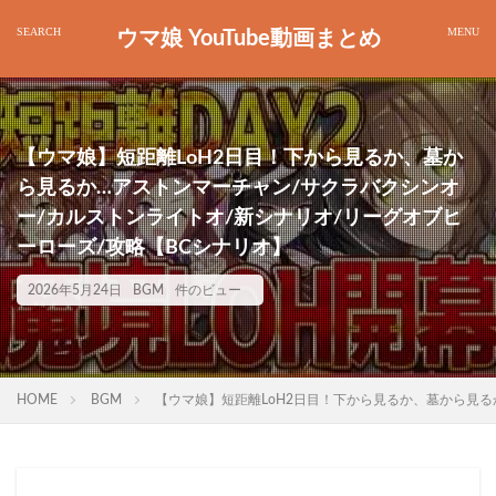
ウマ娘 YouTube動画まとめ
【ウマ娘】短距離LoH2日目！下から見るか、墓か
ら見るか…アストンマーチャン/サクラバクシンオ
ー/カルストンライトオ/新シナリオ/リーグオブヒ
ーローズ/攻略【BCシナリオ】
2026年5月24日
BGM
件のビュー
HOME
BGM
【ウマ娘】短距離LoH2日目！下から見るか、墓から見る