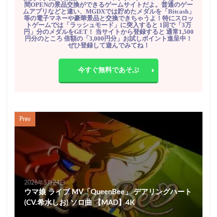
間OPENの景品交換ができるゲームサイトだよ。普通のゲー
ムアプリなどと違い、MGDXでは貯めたメダルを「Bitcash」
等の電子マネーや豪華景品と交換できちゃうよ！特にスロッ
トゲームでは「ラッシュモード」に突入すると 1回で「3万
円」分のメダルをGET！ 当サイトから登録すると 通常1,500
円分のところ 倍額の「3,000円分」お試しポイント進呈中！
ぜひ登録して遊んでみてね！
今すぐ無料であそぶ
Prev
2026年5月24日
ウマ娘 ライブ MV「QueenBee」 デアリングハート
(CV.希水しお) ソロ曲 【MAD】4K