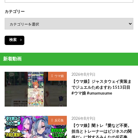
カテゴリー
検索
新着動画
2026年8月9日
ウマ娘
【ウマ娘】ジャスタウェイ実装ま
でジュエルためますわ 1513日目
#ウマ娘 #umamusume
2026年8月9日
反応集
【ウマ娘】闇トレ『愛など不要。
担当とトレーナーはビジネスの関
係だ』に対するみんなの反応集