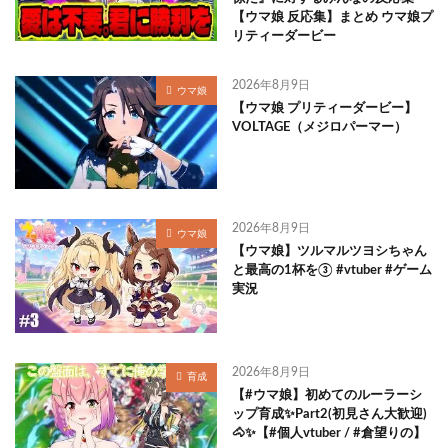
【ウマ娘 反応集】まとめ ウマ娘プ
リティーダービー
2026年8月9日
ウマ娘
【ウマ娘 プリティーダービー】
VOLTAGE（メジロパーマー）
2026年8月9日
ウマ娘
【ウマ娘】ツルマルツヨシちゃん
と最高の1杯を③ #vtuber #ゲーム
実況
2026年8月9日
育成
【#ウマ娘】初めてのルーラーシ
ップ育成✨Part2(初見さん大歓迎)
🐴✨【#個人vtuber / #倉望りの】