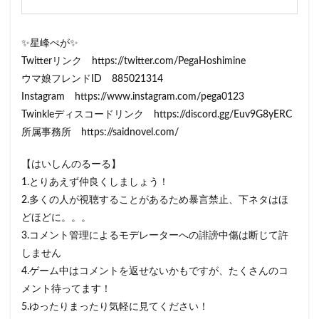
✨星峰ぺが✨
Twitterリンク https://twitter.com/PegaHoshimine
ウマ娘フレンドID 885021314
Instagram https://www.instagram.com/pega0123​​​
Twinkleディスコードリンク https://discord.gg/Euv9G8yERC
所属事務所 https://saidnovel.com/
【はいしんのるーる】
1.とりあえず仲良くしましょう！
2.多くの人が視聴することがあるため暴言禁止、下ネタはほ
どほどに。。。
3.コメント管理によるモデレーターへの誹謗中傷は断じて許
しません
4.ゲーム中はコメントを返せないかもですが、たくさんのコ
メント待ってます！
5.ゆったりまったり気軽に見てください！