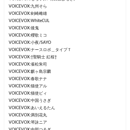
VOICEVOX:九州そら
VOICEVOX:剣崎雌雄
VOICEVOX:WhiteCUL
VOICEVOX:後鬼
VOICEVOX:櫻歌ミコ
VOICEVOX:小夜/SAYO
VOICEVOX:ナースロボ＿タイプＴ
VOICEVOX:†聖騎士 紅桜†
VOICEVOX:雀松朱司
VOICEVOX:麒ヶ島宗麟
VOICEVOX:春歌ナナ
VOICEVOX:猫使アル
VOICEVOX:猫使ビィ
VOICEVOX:中国うさぎ
VOICEVOX:あいえるたん
VOICEVOX:満別花丸
VOICEVOX:琴詠ニア
VOICEVOX:中部つるぎ