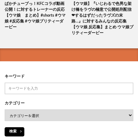
ぱかチューブっ！KFCコラボ動画
【ウマ娘】『いじわるで色男な架
公開！に対するトレーナーの反応
け橋をラヴの極意で公開処刑配信
【ウマ娘 まとめ】#shorts #ウマ
❤するはずだったラヴズの末
娘 #反応集 #ウマ娘プリティーダ
路…』に対するみんなの反応集
ービー
【ウマ娘 反応集】まとめ ウマ娘プ
リティーダービー
キーワード
カテゴリー
検索