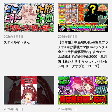
2026年8月6日
2026年8月5日
スティルぞうさん
【ウマ娘】中距離8月LoH簡単プラ
チナ4向け最強ウマ娘Tierランク＋
全キャラ性能解説!!おすすめチー
ム編成まで紹介!!中山2000ｍ皐月
賞【新シナリオ らっしゃいトレセ
ン軒 リーグオブヒーローズ】
2026年8月5日
2026年8月5日