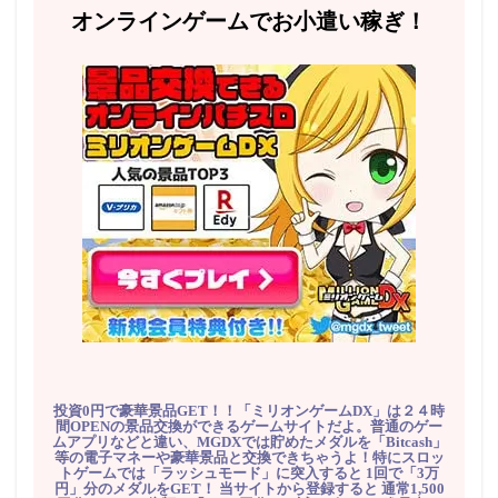
オンラインゲームでお小遣い稼ぎ！
投資0円で豪華景品GET！！「ミリオンゲームDX」は２４時
間OPENの景品交換ができるゲームサイトだよ。普通のゲー
ムアプリなどと違い、MGDXでは貯めたメダルを「Bitcash」
等の電子マネーや豪華景品と交換できちゃうよ！特にスロッ
トゲームでは「ラッシュモード」に突入すると 1回で「3万
円」分のメダルをGET！ 当サイトから登録すると 通常1,500