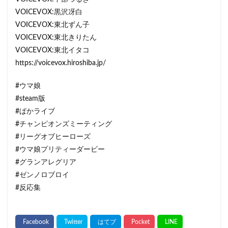
VOICEVOX:黒沢冴白
VOICEVOX:東北ずん子
VOICEVOX:東北きりたん
VOICEVOX:東北イタコ
https://voicevox.hiroshiba.jp/
#ウマ娘
#steam版
#ぱかライブ
#チャンピオンズミーティング
#リーグオブヒーローズ
#ウマ娘プリティーダービー
#グランアレグリア
#ゼンノロブロイ
#反応集