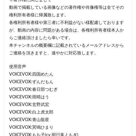
※著作権に関しまして
動画で掲載している画像などの著作権や肖像権等は全てその
権利所有者様に帰属致します。
各権利所有者様や第三者に不利益がない様配慮しております
が、動画の内容に問題がある場合は、各権利所有者様本人か
らご連絡頂けましたら幸いです。
本チャンネルの概要欄に記載されているメールアドレスから
ご連絡を頂きますと、速やかに対応致します。
使用音声
VOICEVOX:四国めたん
VOICEVOX:ずんだもん
VOICEVOX:春日部つむぎ
VOICEVOX:雨晴はう
VOICEVOX:玄野武宏
VOICEVOX:白上虎太郎
VOICEVOX:青山龍星
VOICEVOX:冥鳴ひまり
VOICEVOX:もち子(cv 明日葉よもぎ)