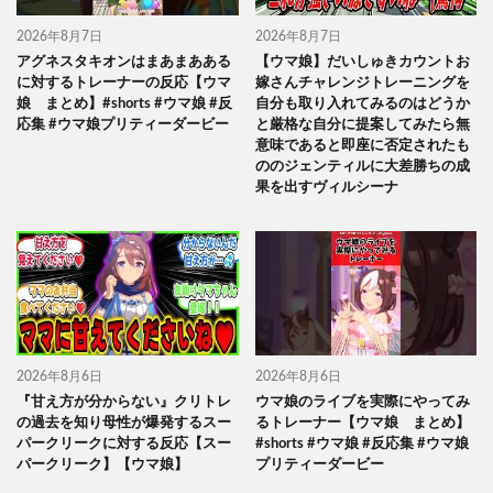
2026年8月7日
2026年8月7日
アグネスタキオンはまあまあある
【ウマ娘】だいしゅきカウントお
に対するトレーナーの反応【ウマ
嫁さんチャレンジトレーニングを
娘 まとめ】#shorts #ウマ娘 #反
自分も取り入れてみるのはどうか
応集 #ウマ娘プリティーダービー
と厳格な自分に提案してみたら無
意味であると即座に否定されたも
ののジェンティルに大差勝ちの成
果を出すヴィルシーナ
2026年8月6日
2026年8月6日
『甘え方が分からない』クリトレ
ウマ娘のライブを実際にやってみ
の過去を知り母性が爆発するスー
るトレーナー【ウマ娘 まとめ】
パークリークに対する反応【スー
#shorts #ウマ娘 #反応集 #ウマ娘
パークリーク】【ウマ娘】
プリティーダービー