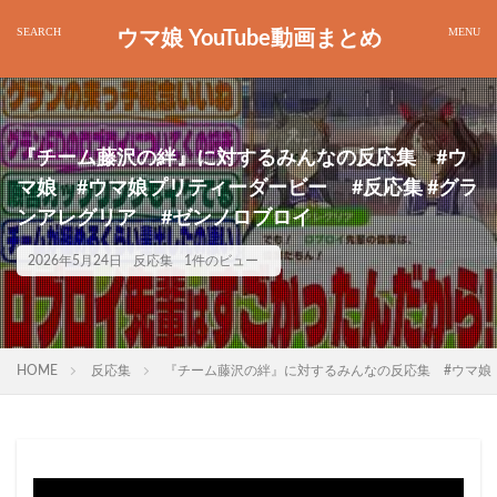
ウマ娘 YouTube動画まとめ
『チーム藤沢の絆』に対するみんなの反応集 #ウ
マ娘 #ウマ娘プリティーダービー #反応集 #グラ
ンアレグリア #ゼンノロブロイ
2026年5月24日
反応集
1件のビュー
HOME
反応集
『チーム藤沢の絆』に対するみんなの反応集 #ウマ娘