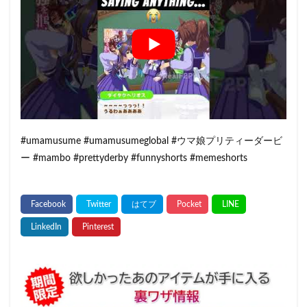
#umamusume #umamusumeglobal #ウマ娘プリティーダービ
ー #mambo #prettyderby #funnyshorts #memeshorts