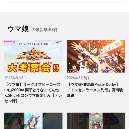
ウマ娘
の最新動画8件
2026年8月8日
2026年8月8日
【ウマ娘】リーグオブヒーローズ
【ウマ娘-賽馬娘Pretty Derby】
中山2000m 因子どうなってんね
「トレセンラーメン列伝」高尚駿
んSP カセコンウマ娘楽しみ【トレ
逸篇
セン軒】