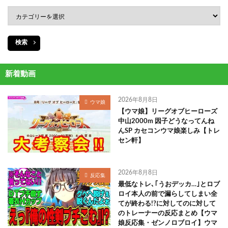
検索
新着動画
2026年8月8日
ウマ娘
【ウマ娘】リーグオブヒーローズ
中山2000m 因子どうなってんね
んSP カセコンウマ娘楽しみ【トレ
セン軒】
2026年8月8日
反応集
最低なトレ､｢うおデッカ…｣とロブ
ロイ本人の前で漏らしてしまい全
てが終わる!?に対してのに対して
のトレーナーの反応まとめ【ウマ
娘反応集・ゼンノロブロイ】ウマ