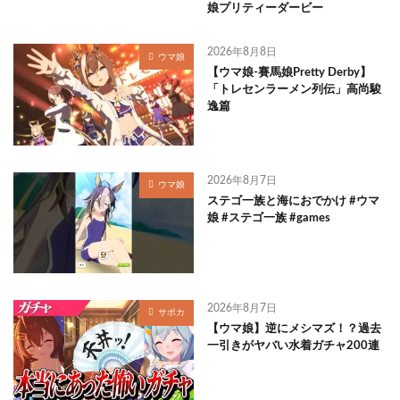
娘プリティーダービー
2026年8月8日
ウマ娘
【ウマ娘-賽馬娘Pretty Derby】
「トレセンラーメン列伝」高尚駿
逸篇
2026年8月7日
ウマ娘
ステゴ一族と海におでかけ #ウマ
娘 #ステゴ一族 #games
2026年8月7日
サポカ
【ウマ娘】逆にメシマズ！？過去
一引きがヤバい水着ガチャ200連