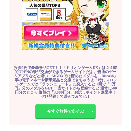
投資0円で豪華景品GET！！「ミリオンゲームDX」は２４時
間OPENの景品交換ができるゲームサイトだよ。普通のゲー
ムアプリなどと違い、MGDXでは貯めたメダルを「Bitcash」
等の電子マネーや豪華景品と交換できちゃうよ！特にスロッ
トゲームでは「ラッシュモード」に突入すると 1回で「3万
円」分のメダルをGET！ 当サイトから登録すると 通常1,500
円分のところ 倍額の「3,000円分」お試しポイント進呈中！
ぜひ登録して遊んでみてね！
今すぐ無料であそぶ