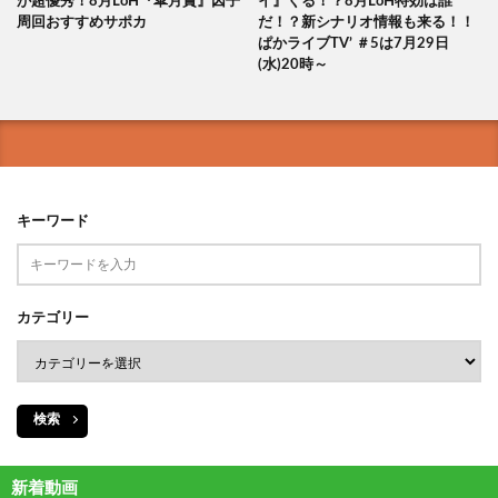
が超優秀！8月LoH『皐月賞』因子
イ』くる！？8月LoH特効は誰
周回おすすめサポカ
だ！？新シナリオ情報も来る！！
ぱかライブTV’ ＃5は7月29日
(水)20時～
キーワード
カテゴリー
検索
新着動画