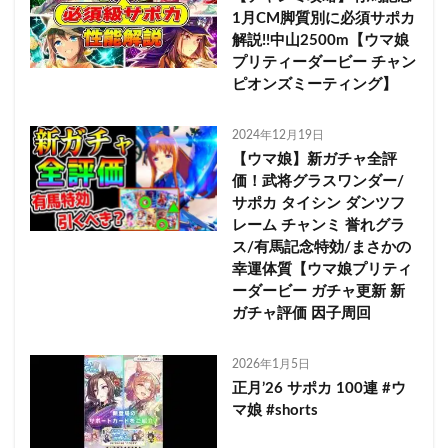
1月CM脚質別に必須サポカ
解説!!中山2500m【ウマ娘
プリティーダービー チャン
ピオンズミーティング】
2024年12月19日
【ウマ娘】新ガチャ全評
価！武将グラスワンダー/
サポカ タイシン ダンツフ
レーム チャンミ 誉れグラ
ス/有馬記念特効/まさかの
幸運体質【ウマ娘プリティ
ーダービー ガチャ更新 新
ガチャ評価 因子周回
2026年1月5日
正月’26 サポカ 100連 #ウ
マ娘 #shorts