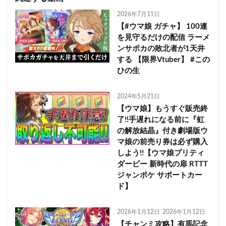
2026年7月11日
【#ウマ娘 ガチャ】 100連
を見守るだけの配信 ラーメ
ンサポカの敗北者が1天井
する 【限界Vtuber】 #この
ひの生
2024年5月21日
【ウマ娘】もうすぐ販売終
了!!手遅れになる前に『虹
の解放結晶』付き劇場版ウ
マ娘の前売り券は必ず購入
しよう!!【ウマ娘プリティ
ダービー 新時代の扉 RTTT
ジャンポケ サポートカー
ド】
2026年1月12日
2026年1月12日
【チャンミ攻略】有馬記念