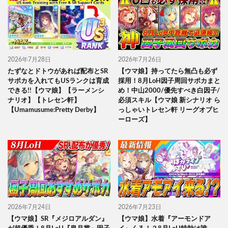
2026年7月28日
2026年7月26日
たずなとドトウがあれば配布とSR
【ウマ娘】持ってたら無凸も必ず
サポカを入れてもUSランクは育成
採用！8月LoH因子周回サポカまと
できる!!【ウマ娘】【ラーメンシ
め！中山2000/優先すべき白因子/
ナリオ】【トレセン軒】
必須スキル【ウマ娘 新シナリオ ら
【Umamusume:Pretty Derby】
っしゃいトレセン軒 リーグオブヒ
ーローズ】
2026年7月24日
2026年7月23日
【ウマ娘】SR『メジロアルダン』
【ウマ娘】水着『アーモンドア