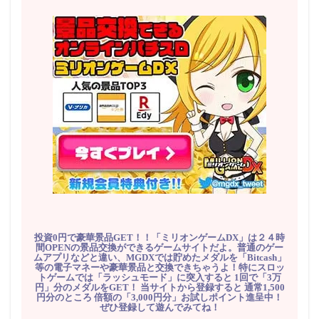
投資0円で豪華景品GET！！「ミリオンゲームDX」は２４時
間OPENの景品交換ができるゲームサイトだよ。普通のゲー
ムアプリなどと違い、MGDXでは貯めたメダルを「Bitcash」
等の電子マネーや豪華景品と交換できちゃうよ！特にスロッ
トゲームでは「ラッシュモード」に突入すると 1回で「3万
円」分のメダルをGET！ 当サイトから登録すると 通常1,500
円分のところ 倍額の「3,000円分」お試しポイント進呈中！
ぜひ登録して遊んでみてね！