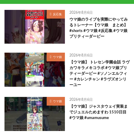
2026年8月6日
反応集
ウマ娘のライブを実際にやってみ
るトレーナー【ウマ娘 まとめ】
#shorts #ウマ娘 #反応集 #ウマ娘
プリティーダービー
2026年8月6日
ウマ娘
【ウマ娘】 トレセン学園会話 ラヴ
カワキラメキコラボ #ウマ娘プリ
ティーダービー #ソノンエルフィ
ー #カレンチャン #ラヴズオンリ
ーユー
2026年8月6日
ウマ娘
【ウマ娘】ジャスタウェイ実装ま
でジュエルためますわ 1510日目
#ウマ娘 #umamusume