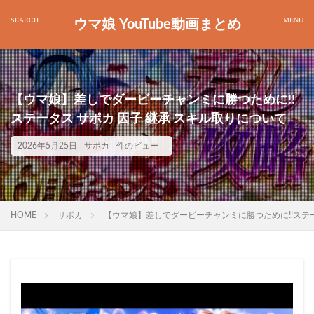
ウマ娘 YouTube動画まとめ
【ウマ娘】差しでダービーチャンミに勝つために!!
ステータス サポカ 因子 継承 スキル取りについて
2026年5月25日
サポカ
件のビュー
HOME
サポカ
【ウマ娘】差しでダービーチャンミに勝つために!!ステー