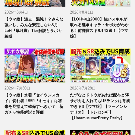
2026年8月4日
2026年8月1日
【ウマ娘】過去一混沌！？みんな
【LOH中山2000】強いスキルが
強いし、みんな安定しない8月
取れる継承キャラ・サポカがわか
LoH『皐月賞』Tier解説とサポカ
る！前脚質スキル143選！【ウマ
編成
娘】
2026年7月30日
2026年7月28日
【ウマ娘】水着『セイウンスカ
たずなとドトウがあれば配布とSR
イ』切れ者！SSR『キセキ』は将
サポカを入れてもUSランクは育成
来を見据えて確保すべきか？ 新
できる!!【ウマ娘】【ラーメンシ
ガチャ性能解説＆評価
ナリオ】【トレセン軒】
【Umamusume:Pretty Derby】