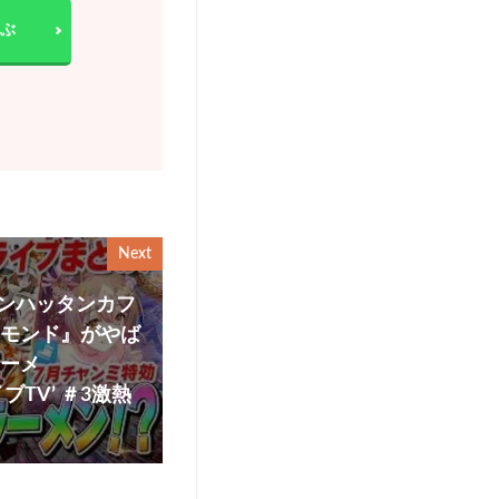
ぶ
Next
ンハッタンカフ
ヤモンド』がやば
ラーメ
TV’ ＃3激熱