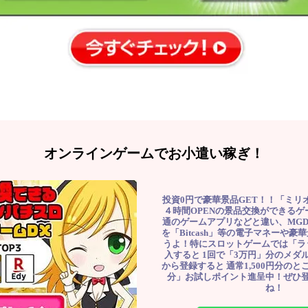
オンラインゲームでお小遣い稼ぎ！
投資0円で豪華景品GET！！「ミリ
４時間OPENの景品交換ができる
通のゲームアプリなどと違い、MG
を「Bitcash」等の電子マネーや
うよ！特にスロットゲームでは「ラ
入すると 1回で「3万円」分のメダル
から登録すると 通常1,500円分のとこ
分」お試しポイント進呈中！ぜひ
ね！