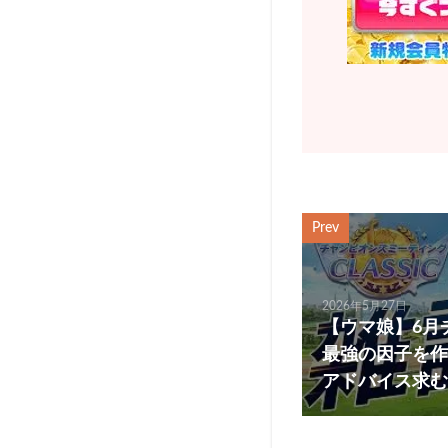
Prev
2026年5月27日
【ウマ娘】6月チ
最強の因子を作
アドバイス求む