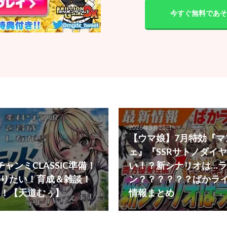
今すぐ無料であそ
2026年5月28日
【ウマ娘】7月特効『マ
ェ』『SSRサトノダイ
ャンミCLASSIC準備！
い！？新シナリオは…
りたい！育成＆雑談！
ン？？？？？？ぱかライブ
！【天道むぅ】
情報まとめ