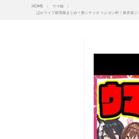
HOME
ウマ娘
ぱかライブ新情報まとめ！新シナリオ トレセン軒！新衣装ジェ