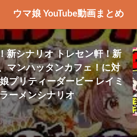
ウマ娘 YouTube動画まとめ
！新シナリオ トレセン軒！新
、マンハッタンカフェ！に対
マ娘プリティーダービー レイミ
ア ラーメンシナリオ