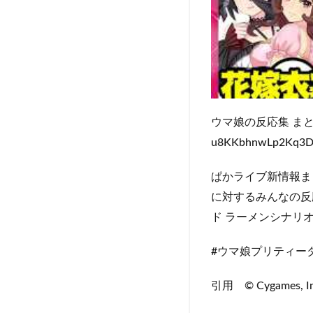
ウマ娘の反応集 まとめシリーズ
u8KKbhnwLp2Kq3
ぱかライブ新情報ま
に対するみんなの反
ド ラーメンシナリオ
#ウマ娘プリティー
引用 © Cygames,