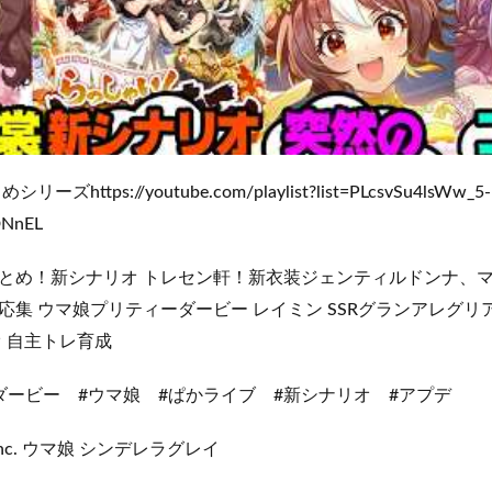
https://youtube.com/playlist?list=PLcsvSu4lsWw_5-
DNnEL
とめ！新シナリオ トレセン軒！新衣装ジェンティルドンナ、
応集 ウマ娘プリティーダービー レイミン SSRグランアレグリ
 自主トレ育成
ダービー #ウマ娘 #ぱかライブ #新シナリオ #アプデ
 Inc. ウマ娘 シンデレラグレイ