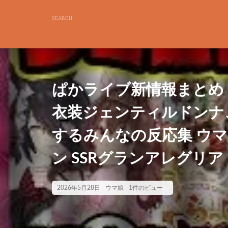
ぱかライブ新情報まとめ
衣装ジェンティルドンナ
するみんなの反応集 ウ
ン SSRグランアレグリ
2026年5月28日
ウマ娘
1件のビュー