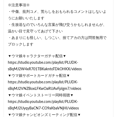
※注意事項※
・中傷、批判コメ、荒らしをおもられるコメントはしないよ
うにお願いいたします
・生放送なのでいろんな言葉が飛び交うかもしれませんが、
温かい目で見守ってあげて下さい
・あまりにも怪しい、しつこい、捨てアカの方は問答無用で
ブロックします
▼ウマ娘キャラクターガチャ配信▼
https://studio.youtube.com/playlist/PLUDK-
sBqMJ2W4xR701TBKakntoTDkOHKX/videos
▼ウマ娘サポートカードガチャ配信▼
https://studio.youtube.com/playlist/PLUDK-
sBqMJ2VNZBoxLFKwOaRUAvFpIgm7/videos
▼ウマ娘イベントストーリー同時視聴▼
https://studio.youtube.com/playlist/PLUDK-
sBqMJ2UyqyBaCN7-CO9aKbaVNjHl/videos
▼ウマ娘チャンピオンズミーティング配信▼