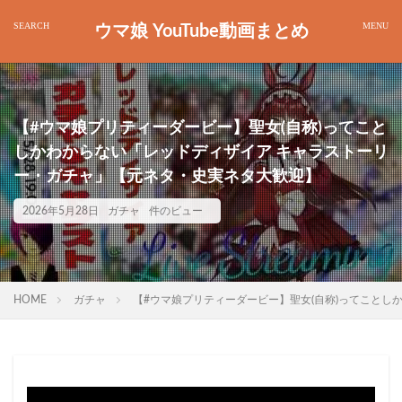
ウマ娘 YouTube動画まとめ
【#ウマ娘プリティーダービー】聖女(自称)ってこと
しかわからない「レッドディザイア キャラストーリ
ー・ガチャ」【元ネタ・史実ネタ大歓迎】
2026年5月28日
ガチャ
件のビュー
HOME
ガチャ
【#ウマ娘プリティーダービー】聖女(自称)ってことし