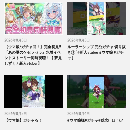
2026年8月5日
2026年8月5日
【ウマ娘/ガチャ回！】完全初見!!
ルーラーシップ 完凸ガチャ 切り抜
『あの夏のケセラセラ』水着イベ
き②[ #新人vtuber #ウマ娘 #ガチ
ントストーリー同時視聴！【 夢見
ャ ]
しずく / 新人vtuber】
2026年8月5日
2026年8月4日
【ウマ娘】ガチャる！
#ウマ娘様#ガチャ#残念( ´Ω｀)ノ