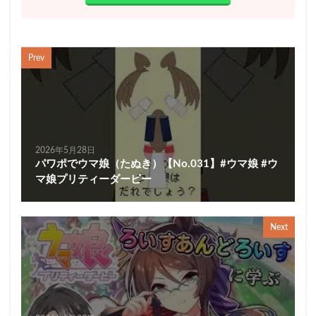
Prev
2026年5月28日
パワポでウマ娘（たぬき）【No.031】#ウマ娘 #ウ
マ娘プリティーダービー
Next