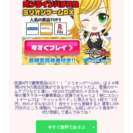
投資0円で豪華景品GET！！「ミリオンゲームDX」は２４時
間OPENの景品交換ができるゲームサイトだよ。普通のゲー
ムアプリなどと違い、MGDXでは貯めたメダルを「Bitcash」
等の電子マネーや豪華景品と交換できちゃうよ！特にスロッ
トゲームでは「ラッシュモード」に突入すると 1回で「3万
円」分のメダルをGET！ 当サイトから登録すると 通常1,500
円分のところ 倍額の「3,000円分」お試しポイント進呈中！
ぜひ登録して遊んでみてね！
今すぐ無料であそぶ