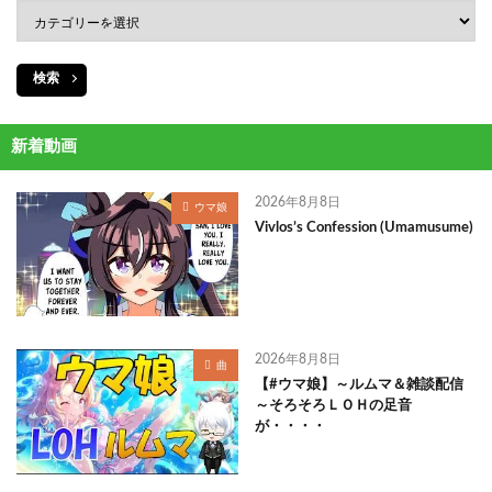
検索
新着動画
2026年8月8日
ウマ娘
Vivlos’s Confession (Umamusume)
2026年8月8日
曲
【#ウマ娘】～ルムマ＆雑談配信
～そろそろＬＯＨの足音
が・・・・