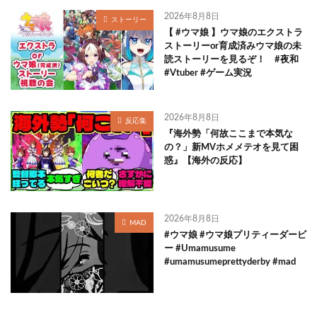
2026年8月8日
ストーリー
【 #ウマ娘 】ウマ娘のエクストラ
ストーリーor育成済みウマ娘の未
読ストーリーを見るぞ！ #夜和
#Vtuber #ゲーム実況
2026年8月8日
反応集
『海外勢「何故ここまで本気な
の？」新MVホメメテオを見て困
惑』【海外の反応】
2026年8月8日
MAD
#ウマ娘 #ウマ娘プリティーダービ
ー #Umamusume
#umamusumeprettyderby #mad