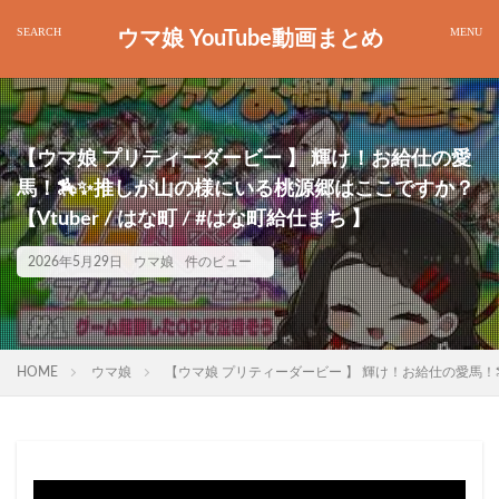
ウマ娘 YouTube動画まとめ
【ウマ娘 プリティーダービー 】 輝け！お給仕の愛
馬！🏇✨推しが山の様にいる桃源郷はここですか？
【Vtuber / はな町 / #はな町給仕まち 】
2026年5月29日
ウマ娘
件のビュー
HOME
ウマ娘
【ウマ娘 プリティーダービー 】 輝け！お給仕の愛馬！🏇