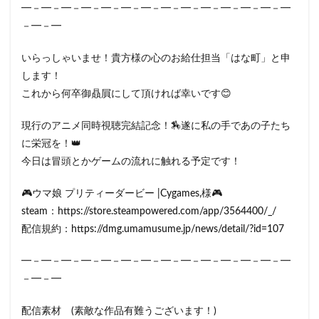
━－━－━－━－━－━－━－━－━－━－━－━－━－━
－━－━
いらっしゃいませ！貴方様の心のお給仕担当「はな町」と申
します！
これから何卒御贔屓にして頂ければ幸いです😊
現行のアニメ同時視聴完結記念！🏇遂に私の手であの子たち
に栄冠を！👑
今日は冒頭とかゲームの流れに触れる予定です！
🎮ウマ娘 プリティーダービー |Cygames,様🎮
steam：https://store.steampowered.com/app/3564400/_/
配信規約：https://dmg.umamusume.jp/news/detail/?id=107
━－━－━－━－━－━－━－━－━－━－━－━－━－━
－━－━
配信素材 (素敵な作品有難うございます！)