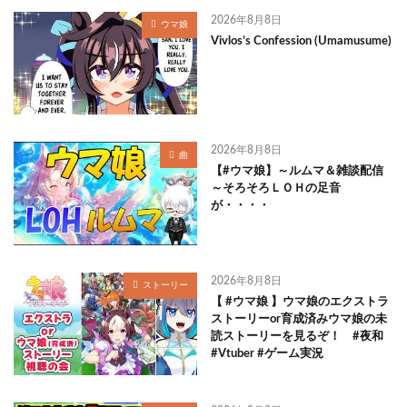
2026年8月8日
ウマ娘
Vivlos’s Confession (Umamusume)
2026年8月8日
曲
【#ウマ娘】～ルムマ＆雑談配信
～そろそろＬＯＨの足音
が・・・・
2026年8月8日
ストーリー
【 #ウマ娘 】ウマ娘のエクストラ
ストーリーor育成済みウマ娘の未
読ストーリーを見るぞ！ #夜和
#Vtuber #ゲーム実況