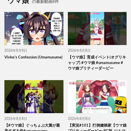
ウマ娘
の最新動画8件
2026年8月8日
2026年8月8日
Vivlos’s Confession (Umamusume)
【ウマ娘】育成イベント(オグリキ
ャップ) #ウマ娘 #umamusume #
ウマ娘プリティーダービー
2026年8月8日
2026年8月8日
【#ウマ娘】ぐっちょぶ大賞が最
【実況#101】打倒健啖家【ウマ娘