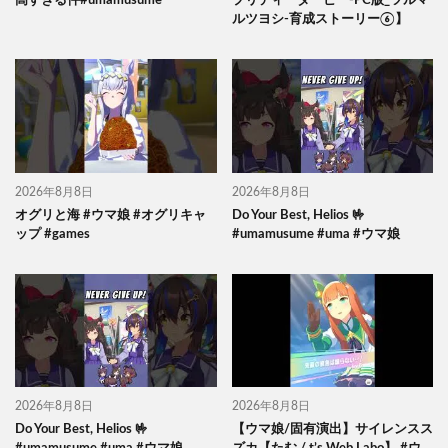
高すぎる件#umamusume
プリティーダービー-PC版_ツルマ
ルツヨシ-育成ストーリー⑥】
2026年8月8日
2026年8月8日
オグリと海 #ウマ娘 #オグリキャ
Do Your Best, Helios 🤟
ップ #games
#umamusume #uma #ウマ娘
2026年8月8日
2026年8月8日
Do Your Best, Helios 🤟
【ウマ娘/固有演出】サイレンスス