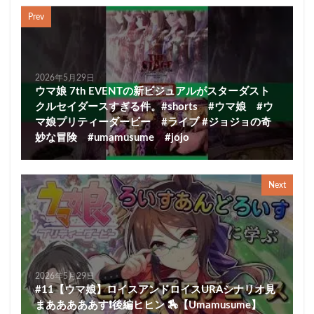
Prev
2026年5月29日
ウマ娘 7th EVENTの新ビジュアルがスターダスト
クルセイダースすぎる件。#shorts #ウマ娘 #ウ
マ娘プリティーダービー #ライブ #ジョジョの奇
妙な冒険 #umamusume #jojo
Next
2026年5月29日
#11【ウマ娘】ロイスアンドロイスURAシナリオ見
まあああああす❗後編ヒヒン 🏇【Umamusume】