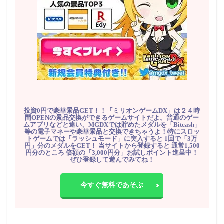
投資0円で豪華景品GET！！「ミリオンゲームDX」は２４時
間OPENの景品交換ができるゲームサイトだよ。普通のゲー
ムアプリなどと違い、MGDXでは貯めたメダルを「Bitcash」
等の電子マネーや豪華景品と交換できちゃうよ！特にスロッ
トゲームでは「ラッシュモード」に突入すると 1回で「3万
円」分のメダルをGET！ 当サイトから登録すると 通常1,500
円分のところ 倍額の「3,000円分」お試しポイント進呈中！
ぜひ登録して遊んでみてね！
今すぐ無料であそぶ