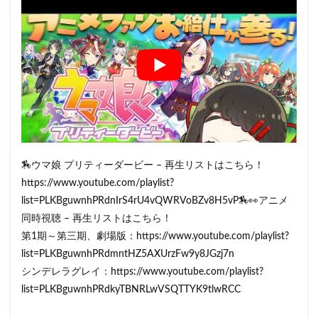
🏇ウマ娘 プリティーダービー – 再生リストはこちら！
https://www.youtube.com/playlist?
list=PLKBguwnhPRdnIrS4rU4vQWRVoBZv8H5vP🏇👀アニメ
同時視聴 – 再生リストはこちら！
第1期～第三期、劇場版：https://www.youtube.com/playlist?
list=PLKBguwnhPRdmntHZ5AXUrzFw9y8JGzj7n
シンデレラグレイ：https://www.youtube.com/playlist?
list=PLKBguwnhPRdkyTBNRLwVSQTTYK9tlwRCC