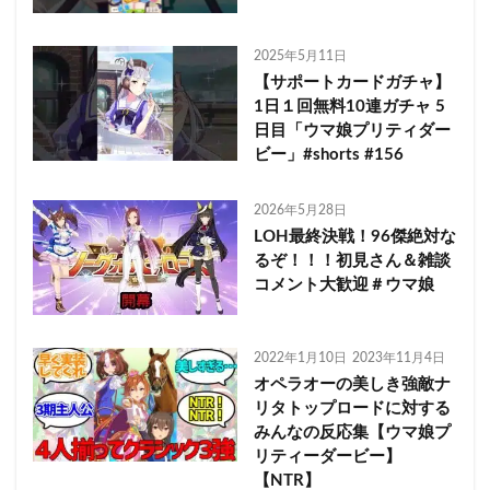
2025年5月11日
【サポートカードガチャ】
1日１回無料10連ガチャ 5
日目「ウマ娘プリティダー
ビー」#shorts #156
2026年5月28日
LOH最終決戦！96傑絶対な
るぞ！！！初見さん＆雑談
コメント大歓迎＃ウマ娘
2022年1月10日
2023年11月4日
オペラオーの美しき強敵ナ
リタトップロードに対する
みんなの反応集【ウマ娘プ
リティーダービー】
【NTR】