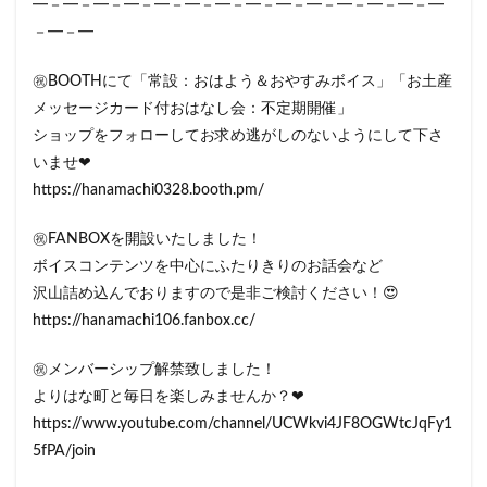
━－━－━－━－━－━－━－━－━－━－━－━－━－━
－━－━
㊗BOOTHにて「常設：おはよう＆おやすみボイス」「お土産
メッセージカード付おはなし会：不定期開催」
ショップをフォローしてお求め逃がしのないようにして下さ
いませ❤
https://hanamachi0328.booth.pm/
㊗FANBOXを開設いたしました！
ボイスコンテンツを中心にふたりきりのお話会など
沢山詰め込んでおりますので是非ご検討ください！😍
https://hanamachi106.fanbox.cc/
㊗メンバーシップ解禁致しました！
よりはな町と毎日を楽しみませんか？❤
https://www.youtube.com/channel/UCWkvi4JF8OGWtcJqFy1
5fPA/join