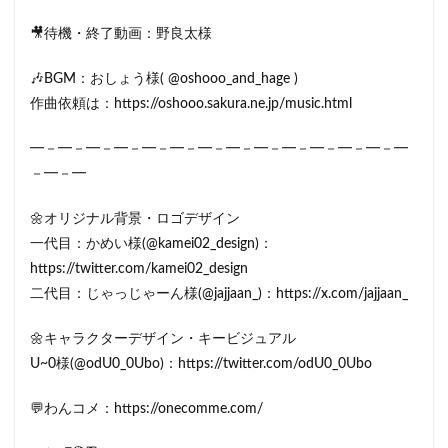
🎥待機・終了動画：野良太様
🎶BGM：おしょう様( @oshooo_and_hage )
作曲依頼は：https://oshooo.sakura.ne.jp/music.html
━－━－━－━－━－━－━－━－━－━－━－━－━－━
－━－━
🌼オリジナル背景・ロゴデザイン
一代目：かめい様(@kamei02_design)：
https://twitter.com/kamei02_design
二代目：じゃっじゃーん様(@jajjaan_)：https://x.com/jajjaan_
🌼キャラクターデザイン・キービジュアル
U~0様(@odU0_0Ubo)：https://twitter.com/odU0_0Ubo
💬わんコメ：https://onecomme.com/