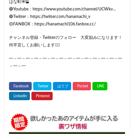
はな町🏵️🎴
🔴Youtube：https://www.youtube.com/channel/UCWkv…
🔵Twitter：https://twitter.com/hanamachi_v
🟡FANBOX：https://hanamachi106.fanbox.cc/
チャンネル登録・Twitterのフォロー 大変励みになります！
何卒宜しくお願いします🙇‍♀️
━－━－━－━－━－━－━－━－━－━－━－━－━－━
－━－━