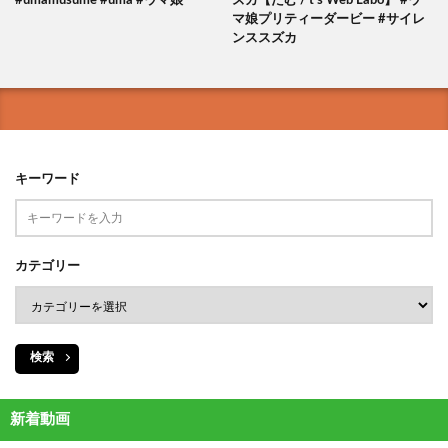
#umamusume #uma #ウマ娘
ズカ【たむ / t’s Web Labo】 #ウ
マ娘プリティーダービー #サイレ
ンススズカ
キーワード
カテゴリー
検索
新着動画