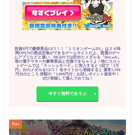
投資0円で豪華景品GET！！「ミリオンゲームDX」は２４時
間OPENの景品交換ができるゲームサイトだよ。普通のゲー
ムアプリなどと違い、MGDXでは貯めたメダルを「Bitcash」
等の電子マネーや豪華景品と交換できちゃうよ！特にスロッ
トゲームでは「ラッシュモード」に突入すると 1回で「3万
円」分のメダルをGET！ 当サイトから登録すると 通常1,500
円分のところ 倍額の「3,000円分」お試しポイント進呈中！
ぜひ登録して遊んでみてね！
今すぐ無料であそぶ
Prev