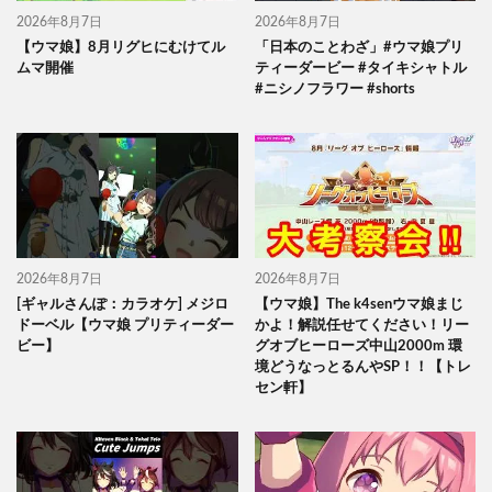
2026年8月7日
2026年8月7日
【ウマ娘】8月リグヒにむけてル
「日本のことわざ」#ウマ娘プリ
ムマ開催
ティーダービー #タイキシャトル
#ニシノフラワー #shorts
2026年8月7日
2026年8月7日
[ギャルさんぽ：カラオケ] メジロ
【ウマ娘】The k4senウマ娘まじ
ドーベル【ウマ娘 プリティーダー
かよ！解説任せてください！リー
ビー】
グオブヒーローズ中山2000m 環
境どうなっとるんやSP！！【トレ
セン軒】