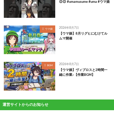
😐😐 #umamusume #uma #ウマ娘
2026年8月7日
ウマ娘
【ウマ娘】8月リグヒにむけてル
ムマ開催
2026年8月7日
BGM
【ウマ娘】ヴィブロスと2時間一
緒に作業♪【作業BGM】
運営サイトからのお知らせ