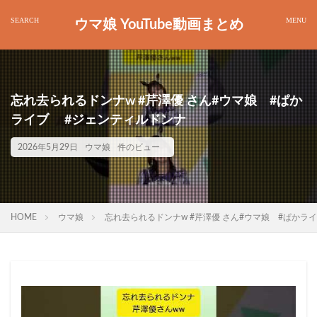
ウマ娘 YouTube動画まとめ
忘れ去られるドンナw #芹澤優 さん#ウマ娘 #ぱか
ライブ #ジェンティルドンナ
2026年5月29日
ウマ娘
件のビュー
HOME
ウマ娘
忘れ去られるドンナw #芹澤優 さん#ウマ娘 #ぱか