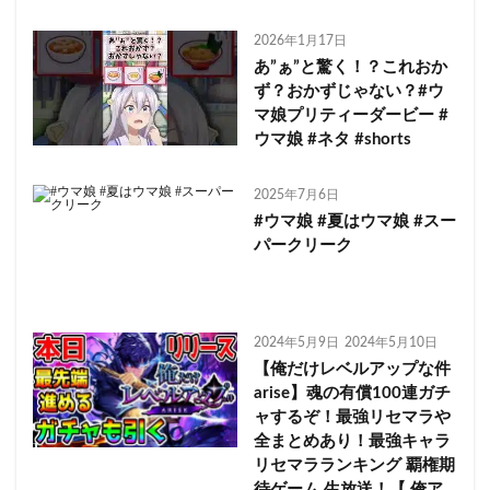
2026年1月17日
あ”ぁ”と驚く！？これおか
ず？おかずじゃない？#ウ
マ娘プリティーダービー #
ウマ娘 #ネタ #shorts
2025年7月6日
#ウマ娘 #夏はウマ娘 #スー
パークリーク
2024年5月9日
2024年5月10日
【俺だけレベルアップな件
arise】魂の有償100連ガチ
ャするぞ！最強リセマラや
全まとめあり！最強キャラ
リセマラランキング 覇権期
待ゲーム 生放送！【 俺ア