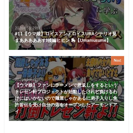
2026年5月29日
#11【ウマ娘】ロイスアンドロイスURAシナリオ見
まあああああす❗後編ヒヒン 🏇【Umamusume】
Next
2026年5月29日
【ウマ娘】ファンにラーメンで恩返しをするという
トレセン軒プロジェクトが始動したけれど負けるわ
けにはいかないので麺屋しゃかあるに弟子入りし免
許皆伝を受け自分の店をオープンしたアーモンドア
イ