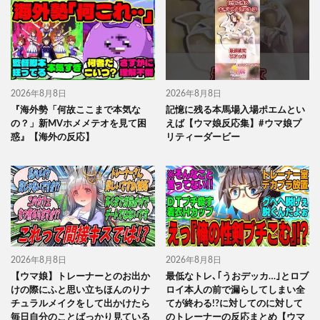
2026年8月8日
2026年8月8日
『海外勢「何故ここまで本気な
記憶に残る本馬場入場ポエムとい
の？」新MVホメメテオを見て困
えば【ウマ娘反応集】#ウマ娘プ
惑』【海外の反応】
リティーダービー
2026年8月8日
2026年8月8日
【ウマ娘】トレーナーとのお出か
最低なトレ､｢うおデッカ…｣とロブ
けの際にふと思い立ちほんのりナ
ロイ本人の前で漏らしてしまい全
チュラルメイクをして出かけたら
てが終わる!?に対してのに対して
毎日自分のことばっかり見ている
のトレーナーの反応まとめ【ウマ