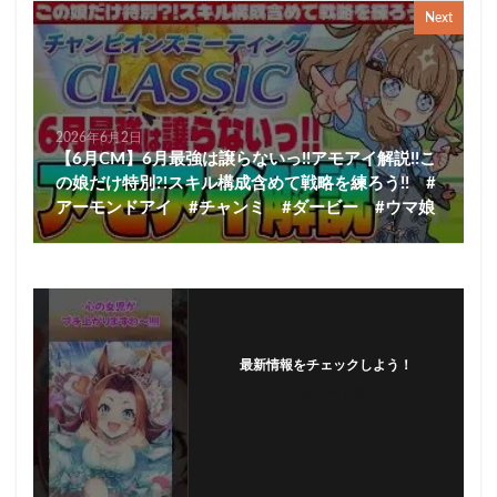
Next
2026年6月2日
【6月CM】6月最強は譲らないっ!!アモアイ解説!!こ
の娘だけ特別?!スキル構成含めて戦略を練ろう!! #
アーモンドアイ #チャンミ #ダービー #ウマ娘
最新情報をチェックしよう！
フォローする