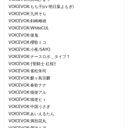
VOICEVOX:もち子(cv 明日葉よもぎ)
VOICEVOX:九州そら
VOICEVOX:剣崎雌雄
VOICEVOX:WhiteCUL
VOICEVOX:後鬼
VOICEVOX:櫻歌ミコ
VOICEVOX:小夜/SAYO
VOICEVOX:ナースロボ＿タイプＴ
VOICEVOX:†聖騎士 紅桜†
VOICEVOX:雀松朱司
VOICEVOX:麒ヶ島宗麟
VOICEVOX:春歌ナナ
VOICEVOX:猫使アル
VOICEVOX:猫使ビィ
VOICEVOX:中国うさぎ
VOICEVOX:あいえるたん
VOICEVOX:満別花丸