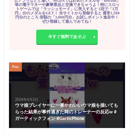
ムアプリなどと違い、MGDXでは貯めたメダルを「Bitcash」
等の電子マネーや豪華景品と交換できちゃうよ！特にスロッ
トゲームでは「ラッシュモード」に突入すると 1回で「3万
円」分のメダルをGET！ 当サイトから登録すると 通常1,500
円分のところ 倍額の「3,000円分」お試しポイント進呈中！
ぜひ登録して遊んでみてね！
今すぐ無料であそぶ
Prev
2026年6月2日
ウマ娘プレイヤーに一番かわいいウマ娘を描いても
らった結果が事件過ぎた時のトレーナーの反応w #
ガーティックフォン #GarticPhone