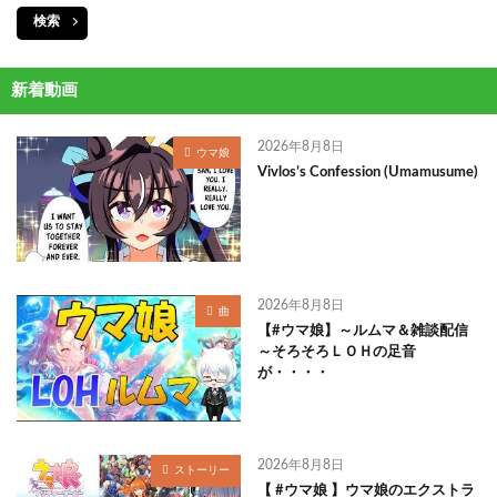
検索
新着動画
2026年8月8日
ウマ娘
Vivlos’s Confession (Umamusume)
2026年8月8日
曲
【#ウマ娘】～ルムマ＆雑談配信
～そろそろＬＯＨの足音
が・・・・
2026年8月8日
ストーリー
【 #ウマ娘 】ウマ娘のエクストラ