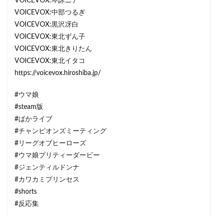
VOICEVOX:琴詠ニア
VOICEVOX:中部つるぎ
VOICEVOX:黒沢冴白
VOICEVOX:東北ずん子
VOICEVOX:東北きりたん
VOICEVOX:東北イタコ
https://voicevox.hiroshiba.jp/
#ウマ娘
#steam版
#ぱかライブ
#チャンピオンズミーティング
#リーグオブヒーローズ
#ウマ娘プリティーダービー
#ジェンティルドンナ
#カワカミプリンセス
#shorts
#反応集