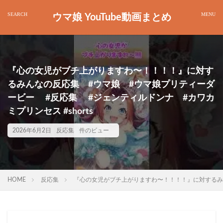
ウマ娘 YouTube動画まとめ
『心の女児がブチ上がりますわ〜！！！！』に対す
るみんなの反応集 #ウマ娘 #ウマ娘プリティーダ
ービー #反応集 #ジェンティルドンナ #カワカ
ミプリンセス #shorts
2026年6月2日
反応集
件のビュー
HOME
反応集
『心の女児がブチ上がりますわ〜！！！！』に対するみん