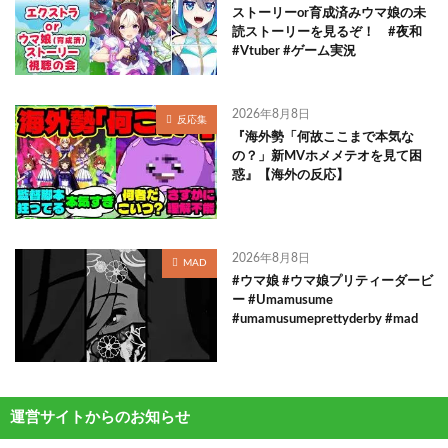
ストーリーor育成済みウマ娘の未
読ストーリーを見るぞ！ #夜和
#Vtuber #ゲーム実況
2026年8月8日
反応集
『海外勢「何故ここまで本気な
の？」新MVホメメテオを見て困
惑』【海外の反応】
2026年8月8日
MAD
#ウマ娘 #ウマ娘プリティーダービ
ー #Umamusume
#umamusumeprettyderby #mad
運営サイトからのお知らせ