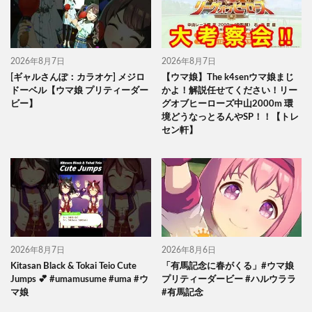
2026年8月7日
2026年8月7日
[ギャルさんぽ：カラオケ] メジロ
【ウマ娘】The k4senウマ娘まじ
ドーベル【ウマ娘 プリティーダー
かよ！解説任せてください！リー
ビー】
グオブヒーローズ中山2000m 環
境どうなっとるんやSP！！【トレ
セン軒】
2026年8月7日
2026年8月6日
Kitasan Black & Tokai Teio Cute
「有馬記念に春がくる」#ウマ娘
Jumps 💕 #umamusume #uma #ウ
プリティーダービー #ハルウララ
マ娘
#有馬記念