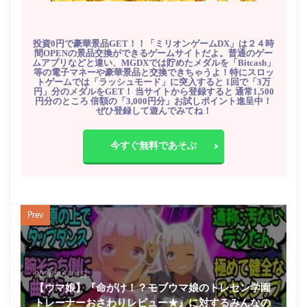
投資0円で豪華景品GET！！「ミリオンゲームDX」は２４時
間OPENの景品交換ができるゲームサイトだよ。普通のゲー
ムアプリなどと違い、MGDXでは貯めたメダルを「Bitcash」
等の電子マネーや豪華景品と交換できちゃうよ！特にスロッ
トゲームでは「ラッシュモード」に突入すると 1回で「3万
円」分のメダルをGET！ 当サイトから登録すると 通常1,500
円分のところ 倍額の「3,000円分」お試しポイント進呈中！
ぜひ登録して遊んでみてね！
今すぐ無料であそぶ
Prev
2026年6月4日
【ウマ娘】『命がけ！？モブウマ娘のトレセン学園
トレーナーおさわりレビュー★』に対するみんなの