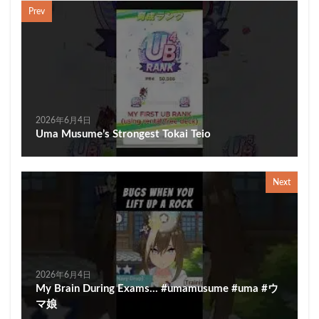
Prev
2026年6月4日
Uma Musume’s Strongest Tokai Teio
Next
2026年6月4日
My Brain During Exams… #umamusume #uma #ウ
マ娘