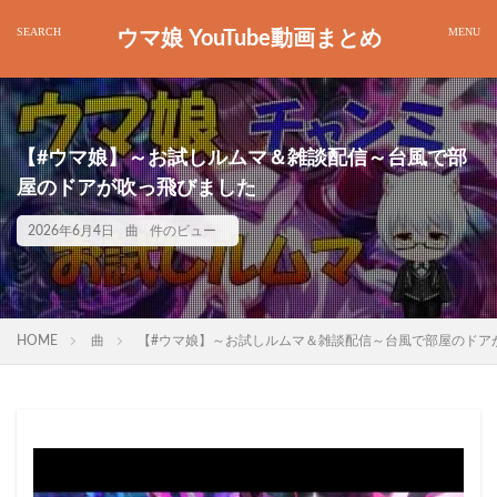
ウマ娘 YouTube動画まとめ
【#ウマ娘】～お試しルムマ＆雑談配信～台風で部
屋のドアが吹っ飛びました
2026年6月4日
曲
件のビュー
HOME
曲
【#ウマ娘】～お試しルムマ＆雑談配信～台風で部屋のドア