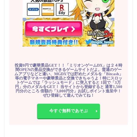
投資0円で豪華景品GET！！「ミリオンゲームDX」は２４時
間OPENの景品交換ができるゲームサイトだよ。普通のゲー
ムアプリなどと違い、MGDXでは貯めたメダルを「Bitcash」
等の電子マネーや豪華景品と交換できちゃうよ！特にスロッ
トゲームでは「ラッシュモード」に突入すると 1回で「3万
円」分のメダルをGET！ 当サイトから登録すると 通常1,500
円分のところ 倍額の「3,000円分」お試しポイント進呈中！
ぜひ登録して遊んでみてね！
今すぐ無料であそぶ