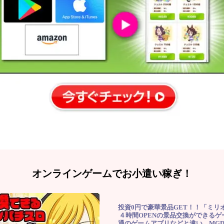
オンラインゲームでお小遣い稼ぎ！
投資0円で豪華景品GET！！「ミリ
４時間OPENの景品交換ができる
通のゲームアプリなどと違い、MG