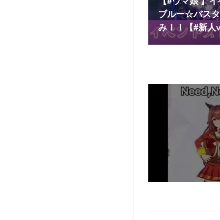
【#ウマ娘 】
ブルー☆バスタ
み！！【#新人vt