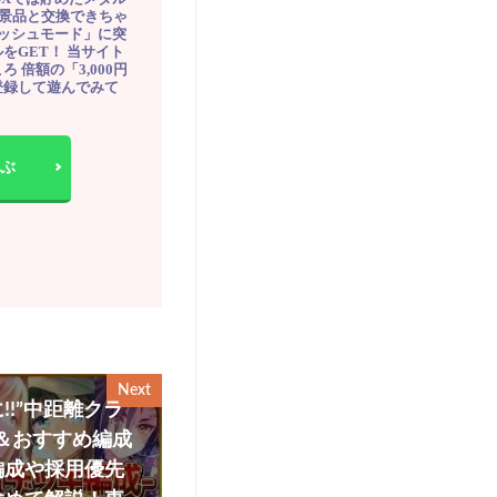
豪華景品と交換できちゃ
ッシュモード」に突
をGET！ 当サイト
ろ 倍額の「3,000円
登録して遊んでみて
ぶ
Next
!”中距離クラ
＆おすすめ編成
編成や採用優先