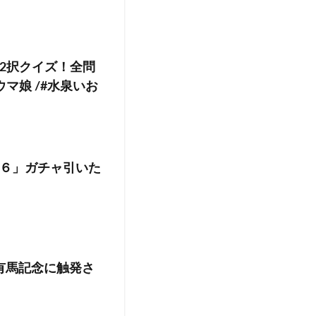
2択クイズ！全問
マ娘 /#水泉いお
６」ガチャ引いた
1有馬記念に触発さ