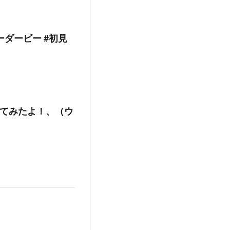
ーダービー #初見
てみたよ！、（ウ