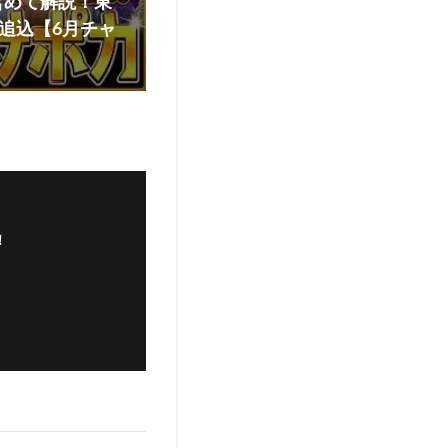
含めて解説！東
し追込【6月チャ
！