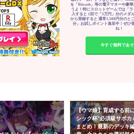
を「Bitcash」等の電子マネーや
うよ！特にスロットゲームでは「ラ
入すると 1回で「3万円」分のメダル
から登録すると 通常1,500円分のとこ
分」お試しポイント進呈中！ぜひ
ね！
今すぐ無料であそ
2026年6月4日
【ウマ娘】育成する前に!
シック杯”必須級サポカ
まとめ！最新のデッキ