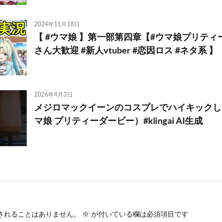
2024年11月18日
【 #ウマ娘 】第一部第四章【#ウマ娘プリティ
さん大歓迎 #新人vtuber #恋因ロス #ネタ系 】
2026年4月3日
メジロマックイーンのコスプレでハイキックし
マ娘 プリティーダービー）#klingai AI生成
されることはありません。
※
が付いている欄は必須項目です