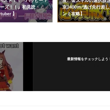
イベスト！！『ハッピー？
度、金スキルの選択肢
ーズ！！』初見読
京2400ｍ/逃げ先行差
uber 】
ンミ攻略】
最新情報をチェックしよう
フォローする