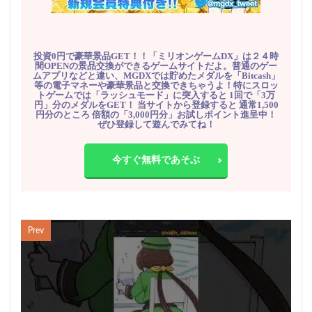
投資0円で豪華景品GET！！「ミリオンゲームDX」は２４時
間OPENの景品交換ができるゲームサイトだよ。普通のゲー
ムアプリなどと違い、MGDXでは貯めたメダルを「Bitcash」
等の電子マネーや豪華景品と交換できちゃうよ！特にスロッ
トゲームでは「ラッシュモード」に突入すると 1回で「3万
円」分のメダルをGET！ 当サイトから登録すると 通常1,500
円分のところ 倍額の「3,000円分」お試しポイント進呈中！
ぜひ登録して遊んでみてね！
今すぐ無料であそぶ
Prev