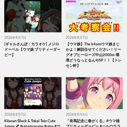
2026年8月7日
2026年8月7日
[ギャルさんぽ：カラオケ] メジロ
【ウマ娘】The k4senウマ娘まじ
ドーベル【ウマ娘 プリティーダー
かよ！解説任せてください！リー
ビー】
グオブヒーローズ中山2000m 環
境どうなっとるんやSP！！【トレ
セン軒】
2026年8月7日
2026年8月6日
Kitasan Black & Tokai Teio Cute
「有馬記念に春がくる」#ウマ娘
Jumps 💕 #umamusume #uma #ウ
プリティーダービー #ハルウララ