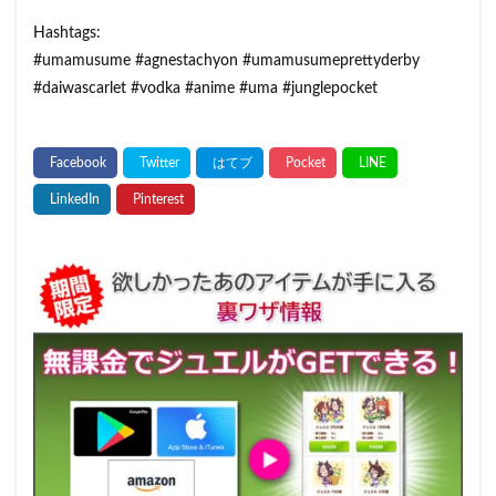
Hashtags:
#umamusume​ #agnestachyon​ #umamusumeprettyderby​
#daiwascarlet​ #vodka​ #anime​ #uma​ #junglepocket​