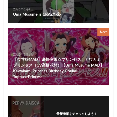
2026年6月4日
Uma Musume is CRAZY 😭
Next
2026年6月5日
【ウマ娘MAD】豪快突破☆プリンセス！カワカミ
プリンセス（CV高橋花林）【Uma Musume MAD】
Kawakami Princess Birthday Goukai
Toppa☆Princess
最新情報をチェックしよう！