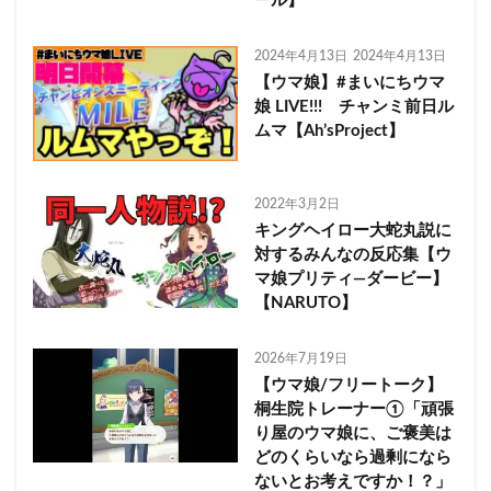
ール】
2024年4月13日
2024年4月13日
【ウマ娘】#まいにちウマ
娘 LIVE!!! チャンミ前日ル
ムマ【Ah’sProject】
2022年3月2日
キングヘイロー大蛇丸説に
対するみんなの反応集【ウ
マ娘プリティ―ダービー】
【NARUTO】
2026年7月19日
【ウマ娘/フリートーク】
桐生院トレーナー①「頑張
り屋のウマ娘に、ご褒美は
どのくらいなら過剰になら
ないとお考えですか！？」