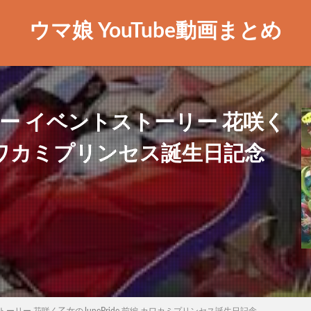
ウマ娘 YouTube動画まとめ
ー イベントストーリー 花咲く
編 カワカミプリンセス誕生日記念
ーリー 花咲く乙女のJunePride 前編 カワカミプリンセス誕生日記念