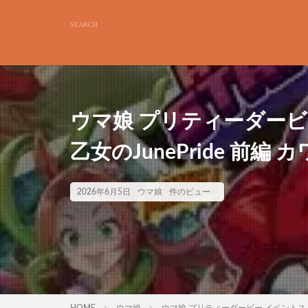
ウマ娘 プリティーダービ
乙女のJunePride 前
2026年6月5日
ウマ娘
件のビュー
HOME
ウマ娘
ウマ娘 プリティーダービー イベントスト