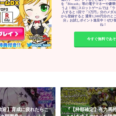
を「Bitcash」等の電子マネーや
うよ！特にスロットゲームでは「ラ
入すると 1回で「3万円」分のメダル
から登録すると 通常1,500円分のとこ
分」お試しポイント進呈中！ぜひ
ね！
今すぐ無料であそ
2026年6月5日
歓迎】育成に疲れたらこ
『【枠順確定】有力馬外