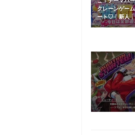
こ！テーマパー
クレーンゲーム
ート♡┊︎新人┊