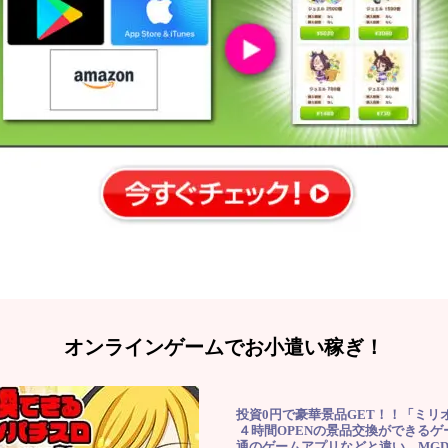
オンラインゲームでお小遣い稼ぎ！
投資0円で豪華景品GET！！「ミリ
４時間OPENの景品交換ができる
通のゲームアプリなどと違い、MG