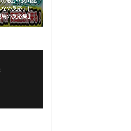
の歌か!?安田記
んなの反応』に
競馬の反応集】
！