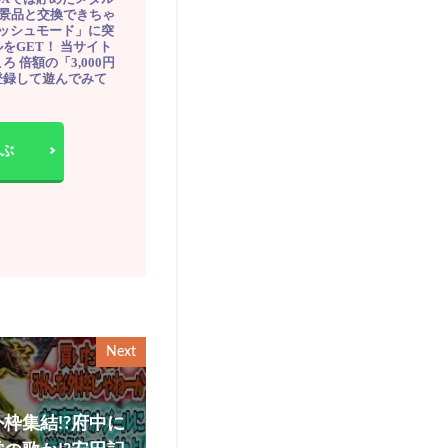
豪華景品と交換できちゃ
ッシュモード」に突
をGET！ 当サイト
ろ 倍額の「3,000円
登録して遊んでみて
ぶ
Next
枠集結!?府中に