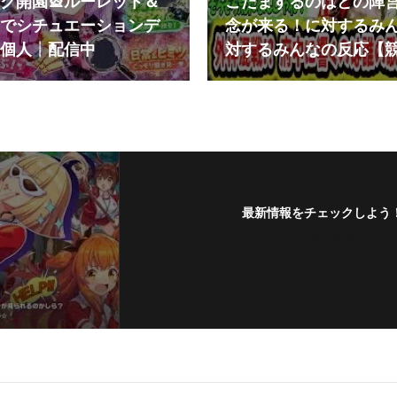
ク開園🎡ルーレット＆
こだまするのはどの陣営
でシチュエーションデ
念が来る！に対するみ
︎個人┊︎配信中
対するみんなの反応【
最新情報をチェックしよう
フォローする