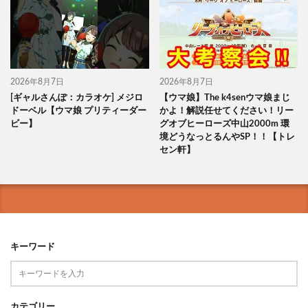
2026年8月7日
2026年8月7日
[ギャルさんぽ：カラオケ] メジロ
【ウマ娘】The k4senウマ娘まじ
ドーベル【ウマ娘 プリティーダー
かよ！解説任せてください！リー
ビー】
グオブヒーローズ中山2000m 環
境どうなっとるんやSP！！【トレ
セン軒】
キーワード
カテゴリー