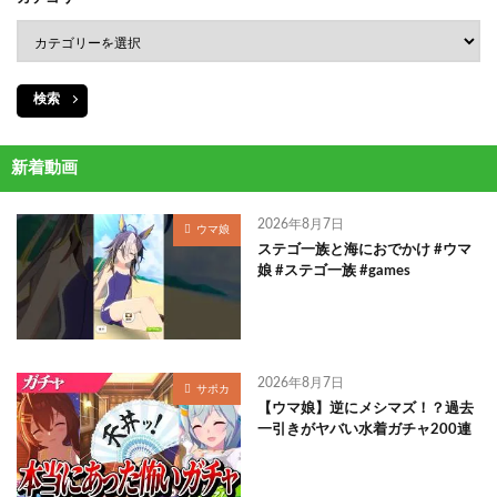
検索
新着動画
2026年8月7日
ウマ娘
ステゴ一族と海におでかけ #ウマ
娘 #ステゴ一族 #games
2026年8月7日
サポカ
【ウマ娘】逆にメシマズ！？過去
一引きがヤバい水着ガチャ200連