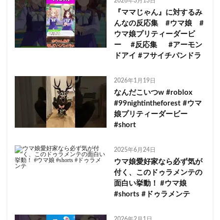
2026年3月13日
『ママじゃん』に対するみ
んなの反応集 #ウマ娘 #
ウマ娘プリティーダービ
ー #反応集 #アーモン
ドアイ #フサイチパンドラ
2026年1月19日
なんだこいつw #roblox
#99nightintheforest #ウマ
娘プリティーダービー
#short
2025年6月24日
ウマ娘愛好家なら必ず気が
付く、このドゥラメンテの
面白い挙動！ #ウマ娘
#shorts #ドゥラメンテ
2026年2月1日