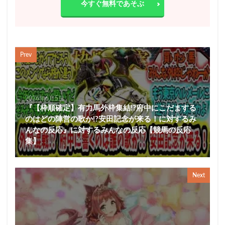
今すぐ無料であそぶ
Prev
2026年6月5日
『【枠順確定】有力馬外枠集結!?府中にこだまする
のはどの陣営の歌か!?安田記念が来る！に対するみ
んなの反応』に対するみんなの反応【競馬の反応
集】
Next