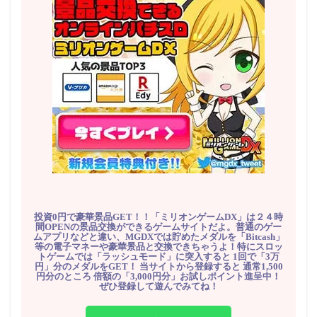
投資0円で豪華景品GET！！「ミリオンゲームDX」は２４時
間OPENの景品交換ができるゲームサイトだよ。普通のゲー
ムアプリなどと違い、MGDXでは貯めたメダルを「Bitcash」
等の電子マネーや豪華景品と交換できちゃうよ！特にスロッ
トゲームでは「ラッシュモード」に突入すると 1回で「3万
円」分のメダルをGET！ 当サイトから登録すると 通常1,500
円分のところ 倍額の「3,000円分」お試しポイント進呈中！
ぜひ登録して遊んでみてね！