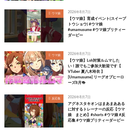
2026年8月7日
ウマ娘
【ウマ娘】育成イベント(スイープ
トウショウ) #ウマ娘
#umamusume #ウマ娘プリティー
ダービー
2026年8月7日
ウマ娘
【ウマ娘】Loh対策ルムマした
い！誰でもご参加大歓迎です【
VTuber 夏八木玲衣 】
[Umamusume] リーグオブヒーロ
ーズ8月🍻
2026年8月7日
反応集
アグネスタキオンはまあまあある
に対するトレーナーの反応【ウマ
娘 まとめ】#shorts #ウマ娘 #反
応集 #ウマ娘プリティーダービー