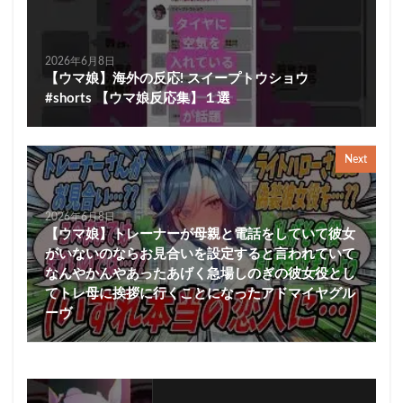
2026年6月8日
【ウマ娘】海外の反応! スイープトウショウ
#shorts 【ウマ娘反応集】１選
Next
2026年6月8日
【ウマ娘】トレーナーが母親と電話をしていて彼女
がいないのならお見合いを設定すると言われていて
なんやかんやあったあげく急場しのぎの彼女役とし
てトレ母に挨拶に行くことになったアドマイヤグル
ーヴ