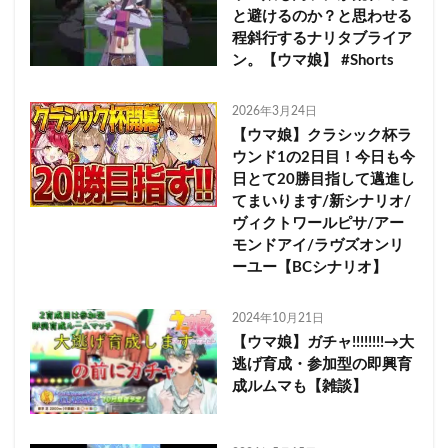
と避けるのか？と思わせる
程斜行するナリタブライア
ン。【ウマ娘】 #Shorts
2026年3月24日
【ウマ娘】クラシック杯ラ
ウンド1の2日目！今日も今
日とて20勝目指して邁進し
てまいります/新シナリオ/
ヴィクトワールピサ/アー
モンドアイ/ラヴズオンリ
ーユー【BCシナリオ】
2024年10月21日
【ウマ娘】ガチャ!!!!!!!!→大
逃げ育成・参加型の即興育
成ルムマも【雑談】