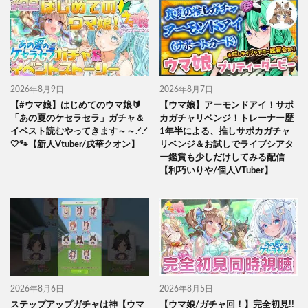
2026年8月9日
2026年8月7日
【#ウマ娘】はじめてのウマ娘🔰
【ウマ娘】アーモンドアイ！サポ
「あの夏のケセラセラ」ガチャ＆
カガチャリベンジ！トレーナー歴
イベスト読むやってきます～～.ᐟ.ᐟ
1年半による、推しサポカガチャ
🤍🐾【新人Vtuber/戌華クオン】
リベンジ＆お試しでライブシアタ
ー鑑賞も少しだけしてみる配信
【利巧いりや/個人VTuber】
2026年8月6日
2026年8月5日
ステップアップガチャは神【ウマ
【ウマ娘/ガチャ回！】完全初見!!