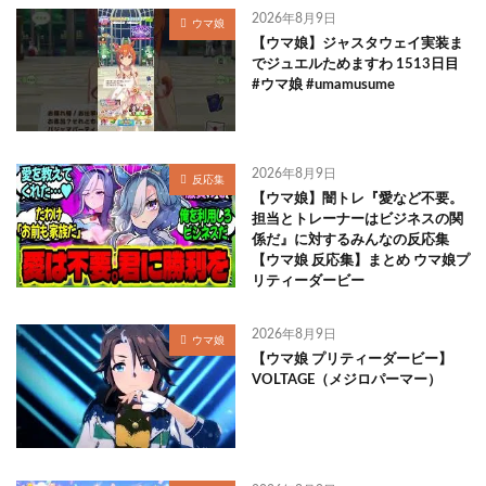
2026年8月9日
ウマ娘
【ウマ娘】ジャスタウェイ実装ま
でジュエルためますわ 1513日目
#ウマ娘 #umamusume
2026年8月9日
反応集
【ウマ娘】闇トレ『愛など不要。
担当とトレーナーはビジネスの関
係だ』に対するみんなの反応集
【ウマ娘 反応集】まとめ ウマ娘プ
リティーダービー
2026年8月9日
ウマ娘
【ウマ娘 プリティーダービー】
VOLTAGE（メジロパーマー）