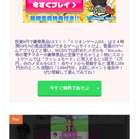
投資0円で豪華景品GET！！「ミリオンゲームDX」は２４時
間OPENの景品交換ができるゲームサイトだよ。普通のゲー
ムアプリなどと違い、MGDXでは貯めたメダルを「Bitcash」
等の電子マネーや豪華景品と交換できちゃうよ！特にスロッ
トゲームでは「ラッシュモード」に突入すると 1回で「3万
円」分のメダルをGET！ 当サイトから登録すると 通常1,500
円分のところ 倍額の「3,000円分」お試しポイント進呈中！
ぜひ登録して遊んでみてね！
今すぐ無料であそぶ
Prev