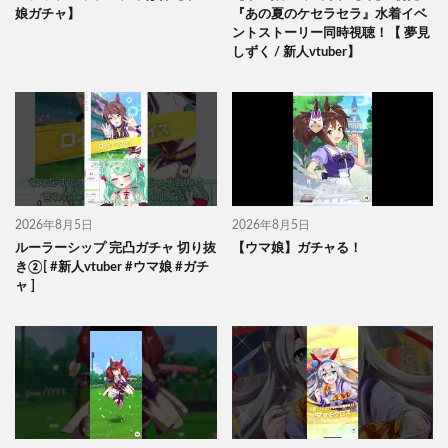
娘ガチャ】
『あの夏のケセラセラ』水着イベ
ントストーリー同時視聴！【 夢見
しずく / 新人vtuber】
2026年8月5日
2026年8月5日
ルーラーシップ 完凸ガチャ 切り抜
【ウマ娘】ガチャる！
き②[ #新人vtuber #ウマ娘 #ガチ
ャ ]