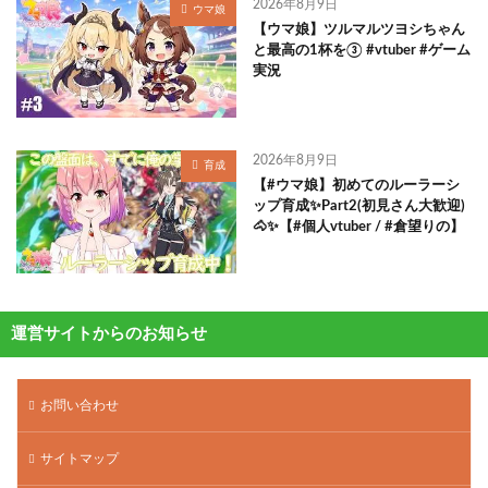
2026年8月9日
ウマ娘
【ウマ娘】ツルマルツヨシちゃん
と最高の1杯を③ #vtuber #ゲーム
実況
2026年8月9日
育成
【#ウマ娘】初めてのルーラーシ
ップ育成✨Part2(初見さん大歓迎)
🐴✨【#個人vtuber / #倉望りの】
運営サイトからのお知らせ
お問い合わせ
サイトマップ