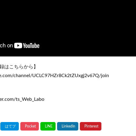
録はこちらから】
be.com/channel/UCLC97HZr8Ck2tZUxgj2v67Q/join
itter.com/ts_Web_Labo