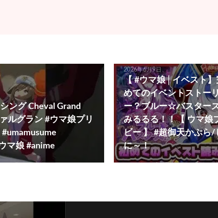
2026年6月9日
【 #ウマ娘│イベスト】
めてのイベントストー
グ Cheval Grand
ー？ブルー☆バスター
ュヴァルグラン #ウマ娘プリ
みるるる！！【 ウマ娘
umamusume
ビー 】 #超御天かぷら
 #ウマ娘 #anime
に～！