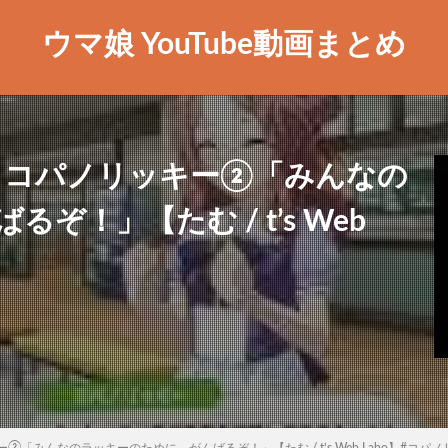
ウマ娘 YouTube動画まとめ
】コパノリッキー②「みんなの
！」【たむ / t’s Web
「みんなのラッキーのために、がんばるぞ！」【たむ / t’s Web Labo】#コパ