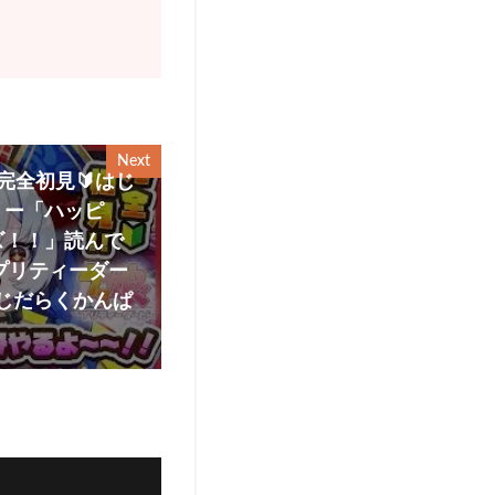
Next
完全初見🔰はじ
リー「ハッピ
ズ！！」読んで
プリティーダー
/じだらくかんぱ