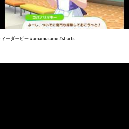
ーダービー #umamusume #shorts