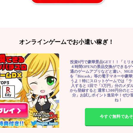
オンラインゲームでお小遣い稼ぎ！
投資0円で豪華景品GET！！「ミリ
４時間OPENの景品交換ができる
通のゲームアプリなどと違い、MG
を「Bitcash」等の電子マネーや
うよ！特にスロットゲームでは「ラ
入すると 1回で「3万円」分のメダル
から登録すると 通常1,500円分のとこ
分」お試しポイント進呈中！ぜひ
ね！
今すぐ無料であそ