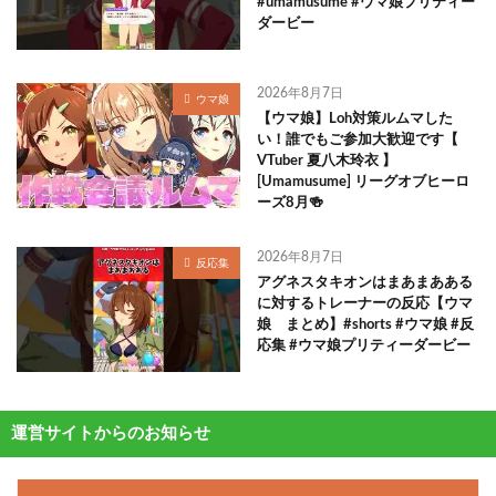
#umamusume #ウマ娘プリティー
ダービー
2026年8月7日
ウマ娘
【ウマ娘】Loh対策ルムマした
い！誰でもご参加大歓迎です【
VTuber 夏八木玲衣 】
[Umamusume] リーグオブヒーロ
ーズ8月🍻
2026年8月7日
反応集
アグネスタキオンはまあまあある
に対するトレーナーの反応【ウマ
娘 まとめ】#shorts #ウマ娘 #反
応集 #ウマ娘プリティーダービー
運営サイトからのお知らせ