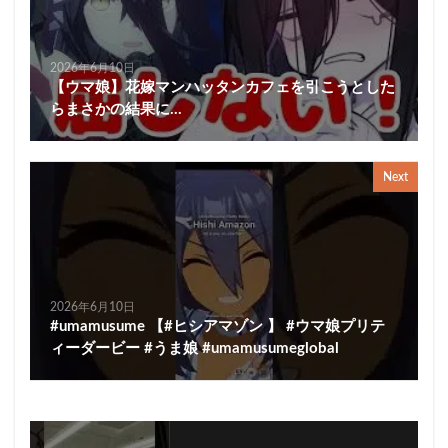
2026年6月10日
【ウマ娘】花嫁マンハッタンカフェを引こうとした
らまさかの結果に…
Next
2026年6月10日
#umamusume 【#ヒシアマゾン 】 #ウマ娘プリテ
ィーダービー #うま娘 #umamusumeglobal