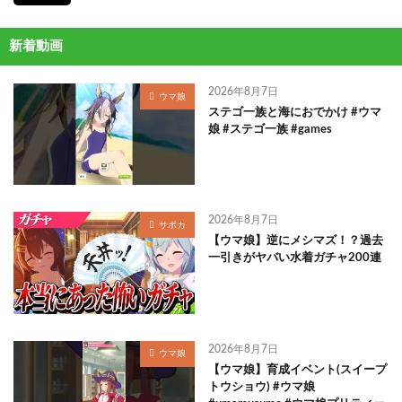
新着動画
2026年8月7日
ウマ娘
ステゴ一族と海におでかけ #ウマ
娘 #ステゴ一族 #games
2026年8月7日
サポカ
【ウマ娘】逆にメシマズ！？過去
一引きがヤバい水着ガチャ200連
2026年8月7日
ウマ娘
【ウマ娘】育成イベント(スイープ
トウショウ) #ウマ娘