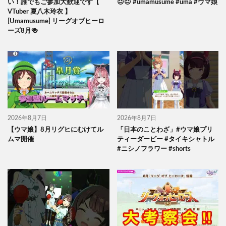
い！誰でもご参加大歓迎です【
😐😐 #umamusume #uma #ウマ娘
VTuber 夏八木玲衣 】
[Umamusume] リーグオブヒーロ
ーズ8月🍻
2026年8月7日
2026年8月7日
【ウマ娘】8月リグヒにむけてル
「日本のことわざ」#ウマ娘プリ
ムマ開催
ティーダービー #タイキシャトル
#ニシノフラワー #shorts