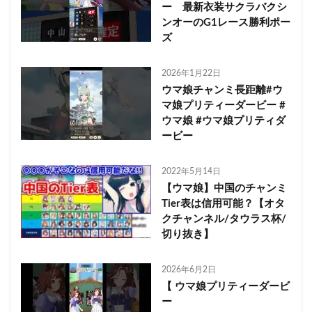
ー 最新衣装サクラバクシ
ンオーのG1レース勝利ポー
ズ
2026年1月22日
ウマ娘チャンミ長距離#ウ
マ娘プリティーダービー #
ウマ娘 #ウマ娘プリティダ
ービー
2022年5月14日
【ウマ娘】中国のチャンミ
Tier表は信用可能？【オタ
クチャンネル/タウラス杯/
切り抜き】
2026年6月2日
【 ウマ娘プリティーダービ
ー