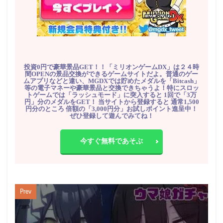
投資0円で豪華景品GET！！「ミリオンゲームDX」は２４時
間OPENの景品交換ができるゲームサイトだよ。普通のゲー
ムアプリなどと違い、MGDXでは貯めたメダルを「Bitcash」
等の電子マネーや豪華景品と交換できちゃうよ！特にスロッ
トゲームでは「ラッシュモード」に突入すると 1回で「3万
円」分のメダルをGET！ 当サイトから登録すると 通常1,500
円分のところ 倍額の「3,000円分」お試しポイント進呈中！
ぜひ登録して遊んでみてね！
今すぐ無料であそぶ
Prev