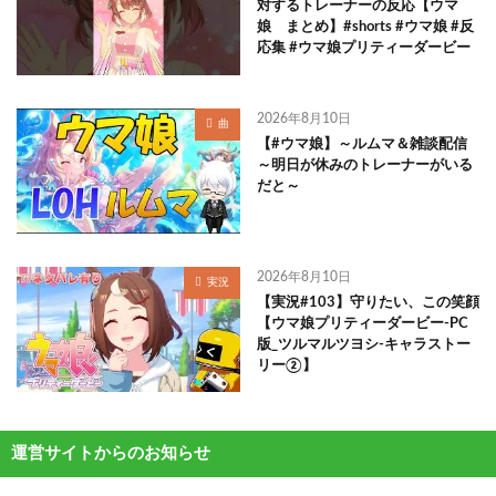
対するトレーナーの反応【ウマ
娘 まとめ】#shorts #ウマ娘 #反
応集 #ウマ娘プリティーダービー
2026年8月10日
曲
【#ウマ娘】～ルムマ＆雑談配信
～明日が休みのトレーナーがいる
だと～
2026年8月10日
実況
【実況#103】守りたい、この笑顔
【ウマ娘プリティーダービー-PC
版_ツルマルツヨシ-キャラストー
リー②】
運営サイトからのお知らせ