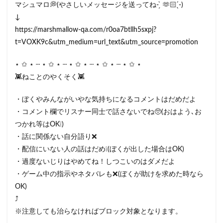
マシュマロ💭(やさしいメッセージを送ってね- ̗̀ 🫶🏻 ̖́-)
↓
https://marshmallow-qa.com/r0oa7btllh5sxpj?
t=VOXK9c&utm_medium=url_text&utm_source=promotion
⋆ ✩ ⋆ ┄ ⋆ ✩ ⋆ ┄ ⋆ ✩ ⋆ ┄ ⋆ ✩ ⋆ ┄ ⋆ ✩ ⋆
👾ねことのやくそく👾
・ぼくやみんながいやな気持ちになるコメントはだめだよ
・コメント欄でリスナー同士で話さないでね🥺(おはよう､お
つかれ等はOK❕)
・話に関係ない自分語り❌
・配信にいない人の話はだめ❕(ぼくが出した場合はOK)
・過度ないじりはやめてね！しつこいのはダメだよ
・ゲーム中の指示やネタバレも❌(ぼくが助けを求めた時なら
OK)
⤴︎
※注意しても治らなければブロック対象となります。