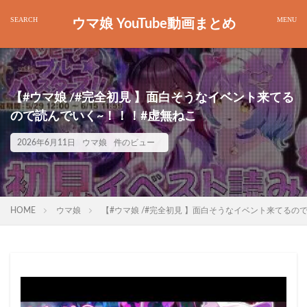
ウマ娘 YouTube動画まとめ
【#ウマ娘 /#完全初見 】面白そうなイベント来てる
ので読んでいく~！！！#虚無ねこ
2026年6月11日
ウマ娘
件のビュー
HOME
ウマ娘
【#ウマ娘 /#完全初見 】面白そうなイベント来てるの