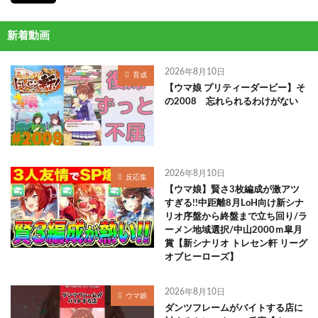
新着動画
2026年8月10日
育成
【ウマ娘 プリティーダービー】そ
の2008 忘れられるわけがない
2026年8月10日
反応集
【ウマ娘】賢さ3枚編成が激アツ
すぎる!!中距離8月LoH向け新シナ
リオ序盤から終盤まで立ち回り/ラ
ーメン地域選択/中山2000ｍ皐月
賞【新シナリオ トレセン軒 リーグ
オブヒーローズ】
2026年8月10日
ウマ娘
ダンツフレームがバイトする店に