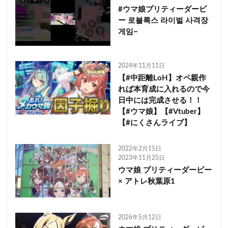
#ウマ娘プリティーダービ
ー 로블록스 라이벌 사격장
게임~
2024年11月11日
【#中距離LoH】オペ親作
れば本育成に入れるので今
日中には完成させる！！
【#ウマ娘】【#Vtuber】
【#にくさんライブ】
2022年2月15日
2023年11月25日
ウマ娘 プリティーダービー
× アトレ秋葉原1
2026年5月12日