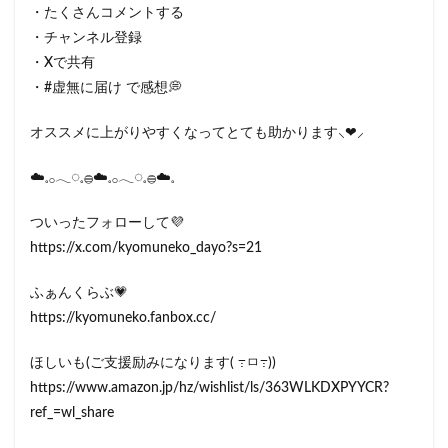
・たくさんコメントする
・チャンネル登録
・Xで共有
・#虚無に届け で感想💭
オススメに上がりやすくなってとても助かります⸜❤︎⸝‍
☁️𓈒𓂂𓂃◌𓈒𓐍☁️𓈒𓂂𓂃◌𓈒𓐍☁️𓈒
ついったフォローして💜
https://x.com/kyomuneko_dayo?s=21
ふぁんくらぶ💗
https://kyomuneko.fanbox.cc/
ほしいも(ご支援励みになります( ߹ㅁ߹))
https://www.amazon.jp/hz/wishlist/ls/363WLKDXPYYCR?
ref_=wl_share