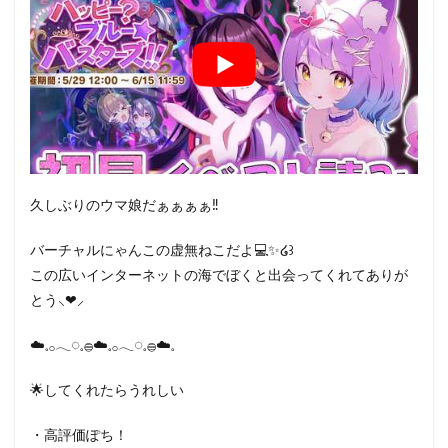
久しぶりのウマ娘だぁぁぁぁ‼
バーチャルにゃんこの虚無ねこだよ💻✨️໒꒱
この広いインターネットの海でぼくと出会ってくれてありが
とう⸜❤︎⸝‍
☁️𓈒𓂂𓂃◌𓈒𓐍☁️𓈒𓂂𓂃◌𓈒𓐍☁️𓈒
🌟してくれたらうれしい
・高評価ぽち！