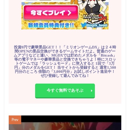
投資0円で豪華景品GET！！「ミリオンゲームDX」は２４時
間OPENの景品交換ができるゲームサイトだよ。普通のゲー
ムアプリなどと違い、MGDXでは貯めたメダルを「Bitcash」
等の電子マネーや豪華景品と交換できちゃうよ！特にスロッ
トゲームでは「ラッシュモード」に突入すると 1回で「3万
円」分のメダルをGET！ 当サイトから登録すると 通常1,500
円分のところ 倍額の「3,000円分」お試しポイント進呈中！
ぜひ登録して遊んでみてね！
今すぐ無料であそぶ
Prev