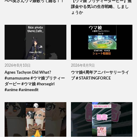
ぺぺ笑さんウマ娘歌って踊る！！
【ウマ娘 プリティーダービー】無
課金やる気⤵の生存戦略、しまし
ょうか
2026年8月10日
2026年8月9日
Agnes Tachyon Did What?
ウマ娘4周年アニバーサリーライ
#umamusume #ウマ娘プリティー
ブ＃STARTINGFORCE
ダービー #ウマ娘 #horsegirl
#anime #animeedit