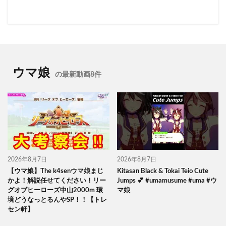
ウマ娘
の最新動画8件
2026年8月7日
2026年8月7日
【ウマ娘】The k4senウマ娘まじ
Kitasan Black & Tokai Teio Cute
かよ！解説任せてください！リー
Jumps 💕 #umamusume #uma #ウ
グオブヒーローズ中山2000m 環
マ娘
境どうなっとるんやSP！！【トレ
セン軒】