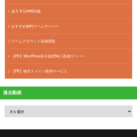
楽天 X GAME特集
おすすめ無料ゲームサーバー
ゲームアカウント高価買取
【PR】WordPress表示速度No.1高速サーバー
【PR】格安ドメイン取得サービス
過去動画