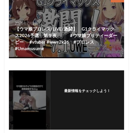
2026年7月1日
【ウマ娘プロレス/LIVE/激闘】 G1クライマック
ス2026予選 第９夜 #ウマ娘プリティーダー
ビー #vtuber #wwe2k26 #プロレス
#Umamusume
最新情報をチェックしよう！
フォローする