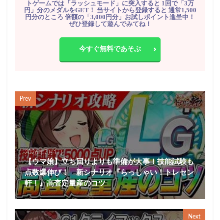
トゲームでは「ラッシュモード」に突入すると 1回で「3万
円」分のメダルをGET！ 当サイトから登録すると 通常1,500
円分のところ 倍額の「3,000円分」お試しポイント進呈中！
ぜひ登録して遊んでみてね！
今すぐ無料であそぶ
Prev
2026年7月1日
【ウマ娘】立ち回りよりも準備が大事！技能試験も
点数爆伸び！ 新シナリオ『らっしゃい！トレセン
軒！』高査定量産のコツ
Next