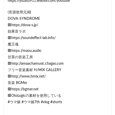
https://yozato911.wixsite.com/youtube
(音源使用元)様
DOVA-SYNDROME
🟥https://dova-s.jp/
効果音ラボ
🟥https://soundeffect-lab.info/
魔王魂
🟥https://maou.audio
甘茶の音楽工房
🟥http://amaachamusic.chagas.com
フリー音楽素材 H/MIX GALLERY
🟥http://www.hmix.net/
音楽 BGMer
🟥https://bgmer.net
🟥OtoLogicの素材を使用している
#ウマ娘 #ウマ娘7th #vlog #shorts