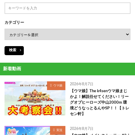
カテゴリー
検索
新着動画
2026年8月7日
ウマ娘
【ウマ娘】The k4senウマ娘まじ
かよ！解説任せてください！リー
グオブヒーローズ中山2000m 環
境どうなっとるんやSP！！【トレ
セン軒】
2026年8月7日
実況