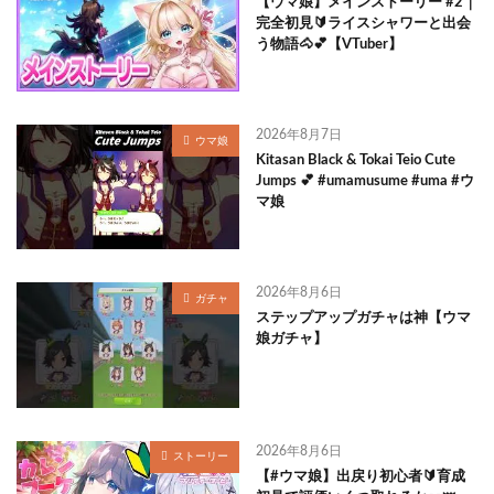
【ウマ娘】メインストーリー #2｜
完全初見🔰ライスシャワーと出会
う物語🐴💕【VTuber】
2026年8月7日
ウマ娘
Kitasan Black & Tokai Teio Cute
Jumps 💕 #umamusume #uma #ウ
マ娘
2026年8月6日
ガチャ
ステップアップガチャは神【ウマ
娘ガチャ】
2026年8月6日
ストーリー
【#ウマ娘】出戻り初心者🔰育成