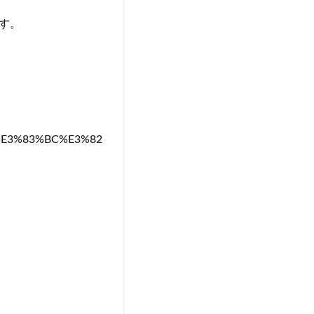
す。
A%E3%83%BC%E3%82