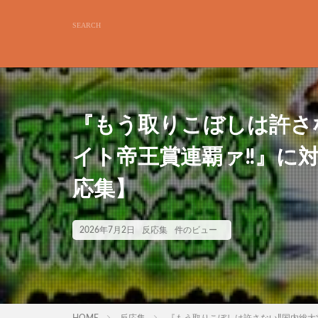
『もう取りこぼしは許さ
イト帝王賞連覇ァ‼』に
応集】
2026年7月2日
反応集
件のビュー
HOME
反応集
『もう取りこぼしは許さない‼国内総大