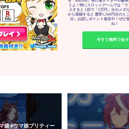
を「Bitcash」等の電子マネーや
うよ！特にスロットゲームでは「ラ
入すると 1回で「3万円」分のメダル
から登録すると 通常1,500円分のとこ
分」お試しポイント進呈中！ぜひ
ね！
今すぐ無料であそ
ウマ娘 #ウマ娘プリティー