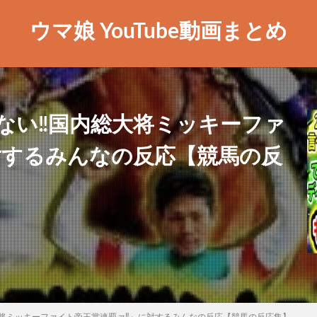
ウマ娘 YouTube動画まとめ
ない‼国内総大将ミッキーファ
対するみんなの反応【競馬の反
将ミッキーファイト帝王賞連覇ァ‼』に対するみんなの反応【競馬の反応集】