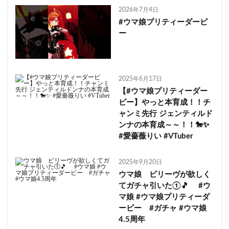
2026年7月4日
#ウマ娘プリティーダービ
ー
2025年6月17日
【#ウマ娘プリティーダー
ビー】やっと本育成！！チ
ャンミ先行 ジェンティルド
ンナの本育成～～！！🐎✨
#愛薔薇りい #VTuber
2025年9月20日
ウマ娘 ビリーヴが欲しく
てガチャ引いた①🎵 #ウ
マ娘 #ウマ娘プリティーダ
ービー #ガチャ #ウマ娘
4.5周年