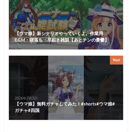
2026年7月3日
【ウマ娘】新シナリオやっていくよ。作業用
BGM・寝落ち・早起き雑談【あとチンの憂鬱】
Next
2026年7月3日
【ウマ娘】無料ガチャしてみた！#shorts#ウマ娘#
ガチャ#四国