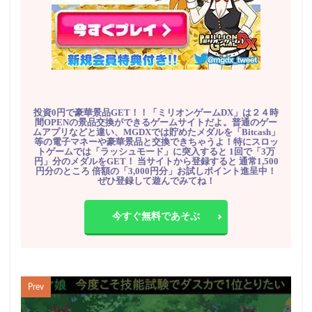
投資0円で豪華景品GET！！「ミリオンゲームDX」は２４時
間OPENの景品交換ができるゲームサイトだよ。普通のゲー
ムアプリなどと違い、MGDXでは貯めたメダルを「Bitcash」
等の電子マネーや豪華景品と交換できちゃうよ！特にスロッ
トゲームでは「ラッシュモード」に突入すると 1回で「3万
円」分のメダルをGET！ 当サイトから登録すると 通常1,500
円分のところ 倍額の「3,000円分」お試しポイント進呈中！
ぜひ登録して遊んでみてね！
今すぐ無料であそぶ
Prev