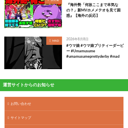
『海外勢「何故ここまで本気な
の？」新MVホメメテオを見て困
惑』【海外の反応】
2026年8月8日
MAD
#ウマ娘 #ウマ娘プリティーダービ
ー #Umamusume
#umamusumeprettyderby #mad
運営サイトからのお知らせ
お問い合わせ
サイトマップ