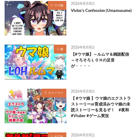
2026年8月8日
ウマ娘
Vivlos’s Confession (Umamusume)
2026年8月8日
曲
【#ウマ娘】～ルムマ＆雑談配信
～そろそろＬＯＨの足音
が・・・・
2026年8月8日
ストーリー
【 #ウマ娘 】ウマ娘のエクストラ
ストーリーor育成済みウマ娘の未
読ストーリーを見るぞ！ #夜和
#Vtuber #ゲーム実況
2026年8月8日
反応集