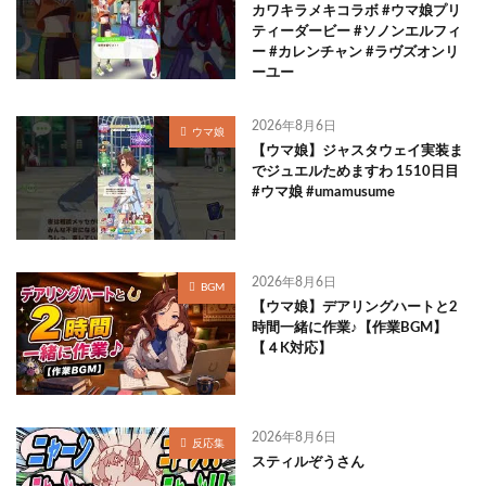
カワキラメキコラボ #ウマ娘プリ
ティーダービー #ソノンエルフィ
ー #カレンチャン #ラヴズオンリ
ーユー
2026年8月6日
ウマ娘
【ウマ娘】ジャスタウェイ実装ま
でジュエルためますわ 1510日目
#ウマ娘 #umamusume
2026年8月6日
BGM
【ウマ娘】デアリングハートと2
時間一緒に作業♪【作業BGM】
【４K対応】
2026年8月6日
反応集
スティルぞうさん