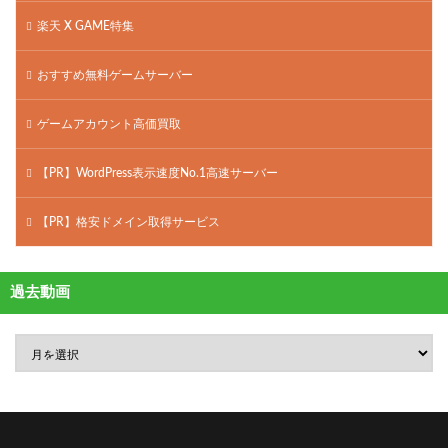
楽天 X GAME特集
おすすめ無料ゲームサーバー
ゲームアカウント高価買取
【PR】WordPress表示速度No.1高速サーバー
【PR】格安ドメイン取得サービス
過去動画