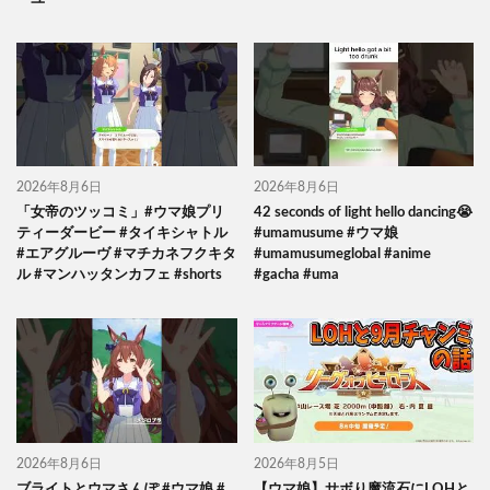
2026年8月6日
2026年8月6日
「女帝のツッコミ」#ウマ娘プリ
42 seconds of light hello dancing😭
ティーダービー #タイキシャトル
#umamusume #ウマ娘
#エアグルーヴ #マチカネフクキタ
#umamusumeglobal #anime
ル #マンハッタンカフェ #shorts
#gacha #uma
2026年8月6日
2026年8月5日
ブライトとウマさんぽ #ウマ娘 #
【ウマ娘】サボり魔流石にLOHと