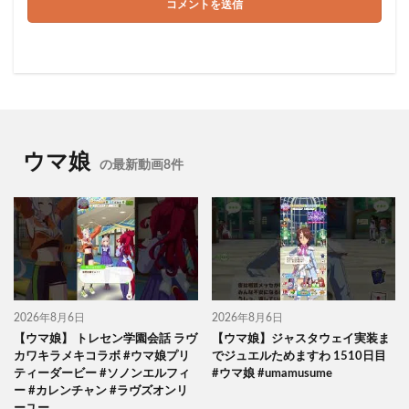
ウマ娘
の最新動画8件
2026年8月6日
2026年8月6日
【ウマ娘】 トレセン学園会話 ラヴ
【ウマ娘】ジャスタウェイ実装ま
カワキラメキコラボ #ウマ娘プリ
でジュエルためますわ 1510日目
ティーダービー #ソノンエルフィ
#ウマ娘 #umamusume
ー #カレンチャン #ラヴズオンリ
ーユー