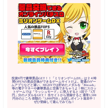
投資0円で豪華景品GET！！「ミリオンゲームDX」は２４時
間OPENの景品交換ができるゲームサイトだよ。普通のゲー
ムアプリなどと違い、MGDXでは貯めたメダルを「Bitcash」
等の電子マネーや豪華景品と交換できちゃうよ！特にスロッ
トゲームでは「ラッシュモード」に突入すると 1回で「3万
円」分のメダルをGET！ 当サイトから登録すると 通常1,500
円分のところ 倍額の「3,000円分」お試しポイント進呈中！
ぜひ登録して遊んでみてね！