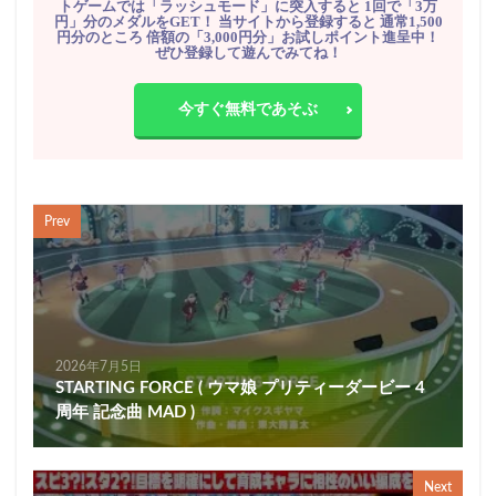
トゲームでは「ラッシュモード」に突入すると 1回で「3万
円」分のメダルをGET！ 当サイトから登録すると 通常1,500
円分のところ 倍額の「3,000円分」お試しポイント進呈中！
ぜひ登録して遊んでみてね！
今すぐ無料であそぶ
Prev
2026年7月5日
STARTING FORCE ( ウマ娘 プリティーダービー 4
周年 記念曲 MAD )
Next