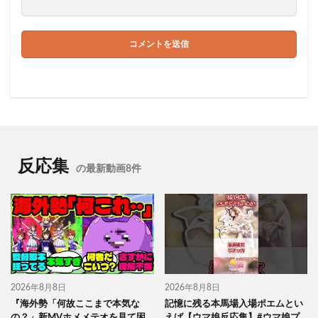
反応集
の最新動画8件
2026年8月8日
2026年8月8日
『海外勢「何故ここまで本気な
記憶に残る本馬場入場ポエムとい
の？」新MVホメメテオを見て困
えば【ウマ娘反応集】#ウマ娘プ