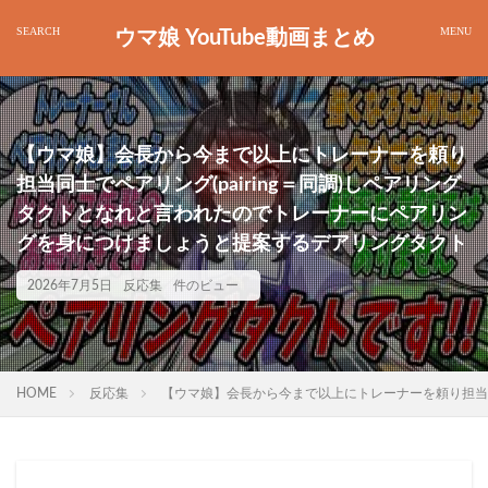
ウマ娘 YouTube動画まとめ
【ウマ娘】会長から今まで以上にトレーナーを頼り
担当同士でペアリング(pairing＝同調)しペアリング
タクトとなれと言われたのでトレーナーにペアリン
グを身につけましょうと提案するデアリングタクト
2026年7月5日
反応集
件のビュー
HOME
反応集
【ウマ娘】会長から今まで以上にトレーナーを頼り担当同