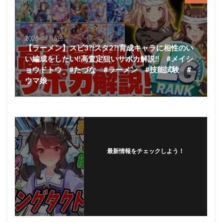
2026年7月5日
【ラーメン】スピ3?!スタ2?!育成キャラに相性のい
い編成をしたい!!高査定狙いサポカ解説!! #メイシ
ョウドトウ #たづな #ラーメン #技能試験 #
ウマ娘
最新情報をチェックしよう！
フォローする