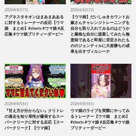
2026年8月7日
2026年8月7日
アグネスタキオンはまあまあある
【ウマ娘】だいしゅきカウントお
に対するトレーナーの反応【ウマ
嫁さんチャレンジトレーニングを
娘 まとめ】#shorts #ウマ娘 #反
自分も取り入れてみるのはどうか
応集 #ウマ娘プリティーダービー
と厳格な自分に提案してみたら無
意味であると即座に否定されたも
ののジェンティルに大差勝ちの成
果を出すヴィルシーナ
2026年8月6日
2026年8月6日
『甘え方が分からない』クリトレ
ウマ娘のライブを実際にやってみ
の過去を知り母性が爆発するスー
るトレーナー【ウマ娘 まとめ】
パークリークに対する反応【スー
#shorts #ウマ娘 #反応集 #ウマ娘
パークリーク】【ウマ娘】
プリティーダービー