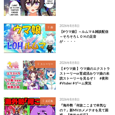
2026年8月8日
曲
【#ウマ娘】～ルムマ＆雑談配信
～そろそろＬＯＨの足音
が・・・・
2026年8月8日
ストーリー
【 #ウマ娘 】ウマ娘のエクストラ
ストーリーor育成済みウマ娘の未
読ストーリーを見るぞ！ #夜和
#Vtuber #ゲーム実況
2026年8月8日
反応集
『海外勢「何故ここまで本気な
の？」新MVホメメテオを見て困