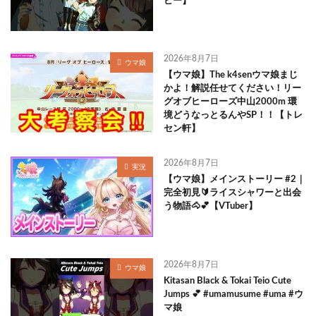
ビー】
2026年8月7日
ウマ娘
【ウマ娘】The k4senウマ娘まじ
かよ！解説任せてください！リー
グオブヒーローズ中山2000m 環
境どうなっとるんやSP！！【トレ
セン軒】
2026年8月7日
実況
【ウマ娘】メインストーリー #2｜
完全初見🔰ライスシャワーと出会
う物語🐴💕【VTuber】
2026年8月7日
ウマ娘
Kitasan Black & Tokai Teio Cute
Jumps 💕 #umamusume #uma #ウ
マ娘