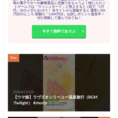
等の電子マネーや豪華景品と交換できちゃうよ！特にスロッ
トゲームでは「ラッシュモード」に突入すると 1回で「3万
円」分のメダルをGET！ 当サイトから登録すると 通常1,500
円分のところ 倍額の「3,000円分」お試しポイント進呈中！
ぜひ登録して遊んでみてね！
今すぐ無料であそぶ
Prev
2026年7月5日
【ウマ娘】ラヴズオンリーユー温泉旅行（BGM
:Twilight） #shorts