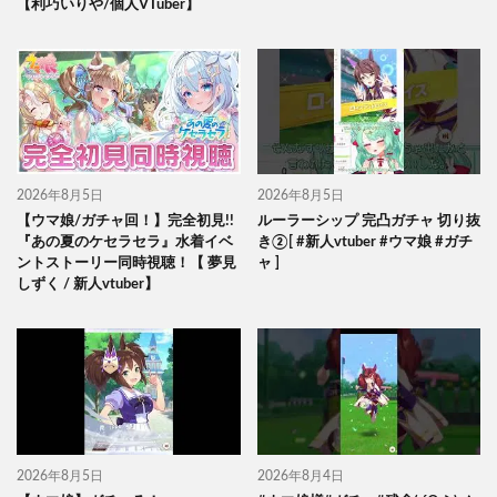
【利巧いりや/個人VTuber】
2026年8月5日
2026年8月5日
【ウマ娘/ガチャ回！】完全初見!!
ルーラーシップ 完凸ガチャ 切り抜
『あの夏のケセラセラ』水着イベ
き②[ #新人vtuber #ウマ娘 #ガチ
ントストーリー同時視聴！【 夢見
ャ ]
しずく / 新人vtuber】
2026年8月5日
2026年8月4日