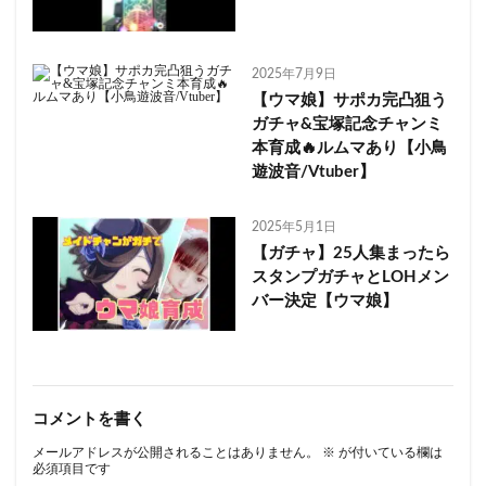
2025年7月9日
【ウマ娘】サポカ完凸狙う
ガチャ&宝塚記念チャンミ
本育成🔥ルムマあり【小鳥
遊波音/Vtuber】
2025年5月1日
【ガチャ】25人集まったら
スタンプガチャとLOHメン
バー決定【ウマ娘】
コメントを書く
メールアドレスが公開されることはありません。
※
が付いている欄は
必須項目です