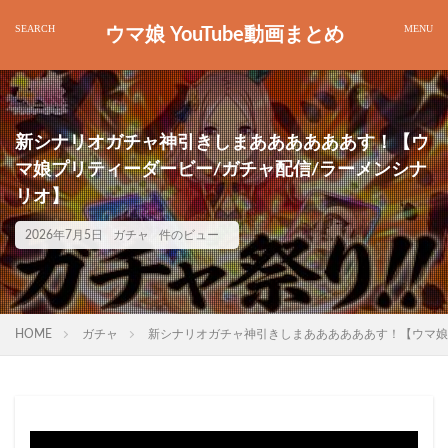
ウマ娘 YouTube動画まとめ
新シナリオガチャ神引きしまああああああす！【ウ
マ娘プリティーダービー/ガチャ配信/ラーメンシナ
リオ】
2026年7月5日
ガチャ
件のビュー
HOME
ガチャ
新シナリオガチャ神引きしまああああああす！【ウマ娘