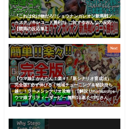
2026年7月5日
『これは化け物だろ!?ショウナンガレオン新馬戦ノ
ーステッキレコード勝利‼』に対するみんなの反応
【競馬の反応集】
Next
2026年7月5日
【ウマ娘】かんたん！楽々‼『新シナリオ育成法』
完全版‼ 必ず伸びる！地域チューニング＆秘訣持ち
越し！ラーメンシナリオ攻略！【解説 Umamusume
ウマ娘プリティーダービー 無料10連 たづなさん