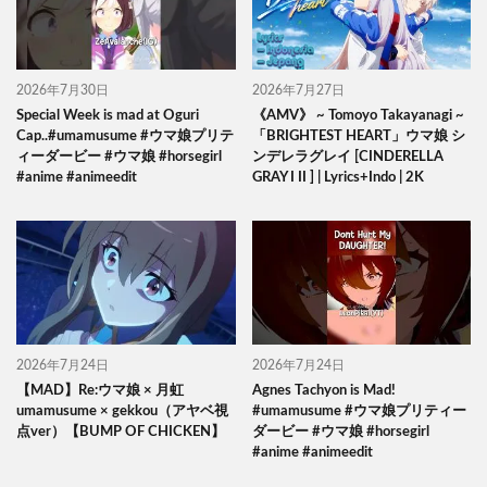
2026年7月30日
2026年7月27日
Special Week is mad at Oguri
《AMV》 ~ Tomoyo Takayanagi ~
Cap..#umamusume #ウマ娘プリテ
「BRIGHTEST HEART」ウマ娘 シ
ィーダービー #ウマ娘 #horsegirl
ンデレラグレイ [CINDERELLA
#anime #animeedit
GRAY I II ] | Lyrics+Indo | 2K
2026年7月24日
2026年7月24日
【MAD】Re:ウマ娘 × 月虹
Agnes Tachyon is Mad!
umamusume × gekkou（アヤベ視
#umamusume #ウマ娘プリティー
点ver）【BUMP OF CHICKEN】
ダービー #ウマ娘 #horsegirl
#anime #animeedit