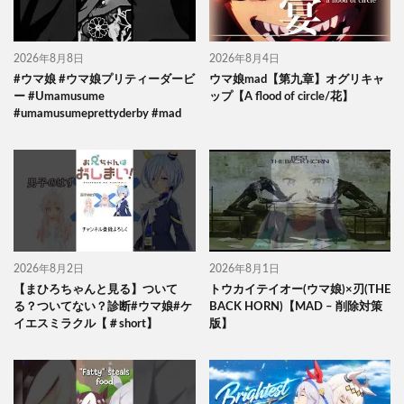
2026年8月8日
2026年8月4日
#ウマ娘 #ウマ娘プリティーダービ
ウマ娘mad【第九章】オグリキャ
ー #Umamusume
ップ【A flood of circle/花】
#umamusumeprettyderby #mad
2026年8月2日
2026年8月1日
【まひろちゃんと見る】ついて
トウカイテイオー(ウマ娘)×刃(THE
る？ついてない？診断#ウマ娘#ケ
BACK HORN)【MAD – 削除対策
イエスミラクル【＃short】
版】