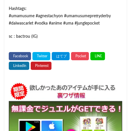
Hashtags:
#umamusume​ #agnestachyon​ #umamusumeprettyderby​
#daiwascarlet​ #vodka​ #anime​ #uma​ #junglepocket​
sc : bactrou (IG)