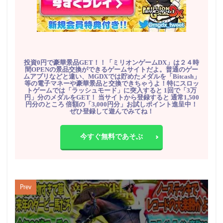
投資0円で豪華景品GET！！「ミリオンゲームDX」は２４時
間OPENの景品交換ができるゲームサイトだよ。普通のゲー
ムアプリなどと違い、MGDXでは貯めたメダルを「Bitcash」
等の電子マネーや豪華景品と交換できちゃうよ！特にスロッ
トゲームでは「ラッシュモード」に突入すると 1回で「3万
円」分のメダルをGET！ 当サイトから登録すると 通常1,500
円分のところ 倍額の「3,000円分」お試しポイント進呈中！
ぜひ登録して遊んでみてね！
今すぐ無料であそぶ
Prev