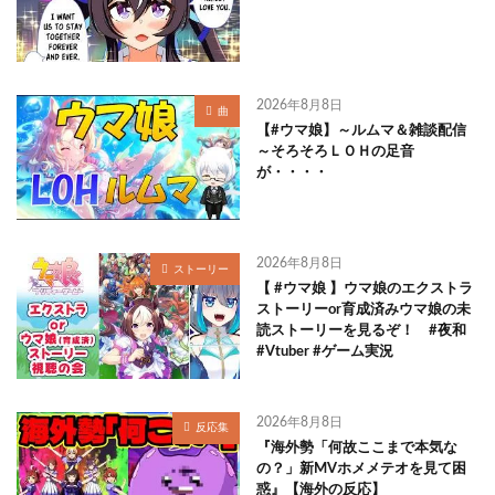
2026年8月8日
曲
【#ウマ娘】～ルムマ＆雑談配信
～そろそろＬＯＨの足音
が・・・・
2026年8月8日
ストーリー
【 #ウマ娘 】ウマ娘のエクストラ
ストーリーor育成済みウマ娘の未
読ストーリーを見るぞ！ #夜和
#Vtuber #ゲーム実況
2026年8月8日
反応集
『海外勢「何故ここまで本気な
の？」新MVホメメテオを見て困
惑』【海外の反応】