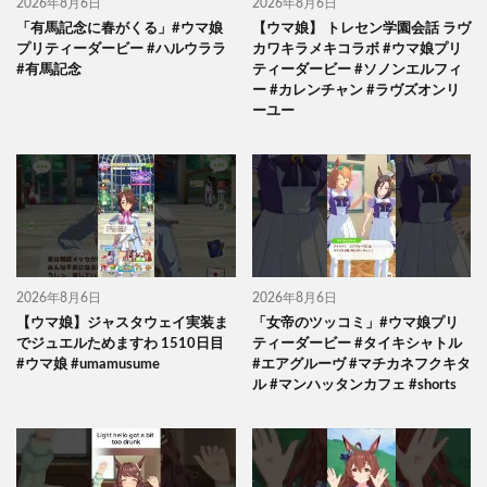
2026年8月6日
2026年8月6日
「有馬記念に春がくる」#ウマ娘
【ウマ娘】 トレセン学園会話 ラヴ
プリティーダービー #ハルウララ
カワキラメキコラボ #ウマ娘プリ
#有馬記念
ティーダービー #ソノンエルフィ
ー #カレンチャン #ラヴズオンリ
ーユー
2026年8月6日
2026年8月6日
【ウマ娘】ジャスタウェイ実装ま
「女帝のツッコミ」#ウマ娘プリ
でジュエルためますわ 1510日目
ティーダービー #タイキシャトル
#ウマ娘 #umamusume
#エアグルーヴ #マチカネフクキタ
ル #マンハッタンカフェ #shorts