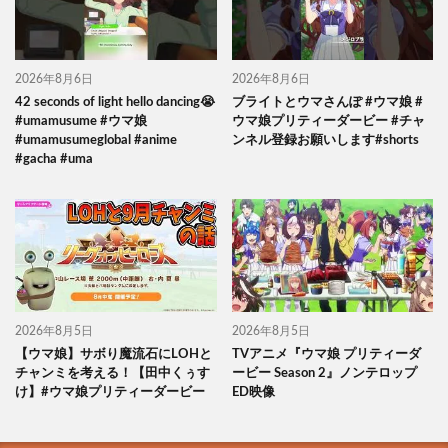
2026年8月6日
2026年8月6日
42 seconds of light hello dancing😭
ブライトとウマさんぽ #ウマ娘 #
#umamusume #ウマ娘
ウマ娘プリティーダービー #チャ
#umamusumeglobal #anime
ンネル登録お願いします#shorts
#gacha #uma
2026年8月5日
2026年8月5日
【ウマ娘】サボり魔流石にLOHと
TVアニメ『ウマ娘 プリティーダ
チャンミを考える！【田中くぅす
ービー Season 2』ノンテロップ
け】#ウマ娘プリティーダービー
ED映像