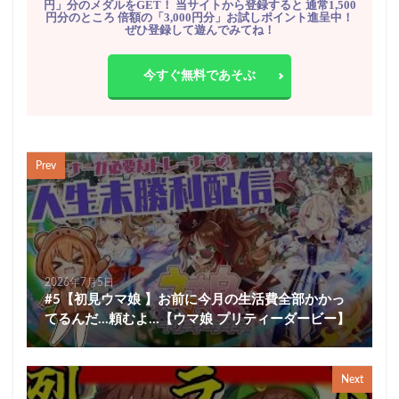
円」分のメダルをGET！ 当サイトから登録すると 通常1,500
円分のところ 倍額の「3,000円分」お試しポイント進呈中！
ぜひ登録して遊んでみてね！
今すぐ無料であそぶ
Prev
2026年7月5日
#5【初見ウマ娘 】お前に今月の生活費全部かかっ
てるんだ…頼むよ…【ウマ娘 プリティーダービー】
Next