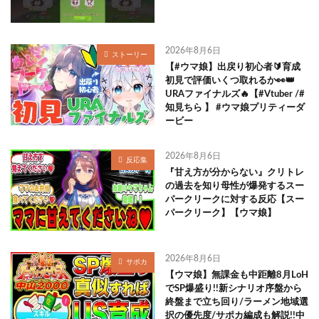
2026年8月6日
ストーリー
【#ウマ娘】出戻り初心者🔰育成
初見で評価いくつ取れるか👀👑
URAファイナルズ🔥【#Vtuber /#
知見ちら 】 #ウマ娘プリティーダ
ービー
2026年8月6日
反応集
『甘え方が分からない』クリトレ
の過去を知り母性が爆発するスー
パークリークに対する反応【スー
パークリーク】【ウマ娘】
2026年8月6日
サポカ
【ウマ娘】無課金も中距離8月LoH
でSP爆盛り!!新シナリオ序盤から
終盤まで立ち回り/ラーメン地域選
択の優先度/サポカ編成も解説!!中