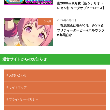
山2000ｍ皐月賞【新シナリオ ト
レセン軒 リーグオブヒーローズ】
2026年8月6日
ウマ娘
「有馬記念に春がくる」#ウマ娘
プリティーダービー #ハルウララ
#有馬記念
運営サイトからのお知らせ
お問い合わせ
サイトマップ
プライバシーポリシー