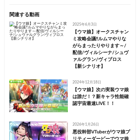
関連する動画
2025年6月3日
【ウマ娘】オークスチャン
ミ攻略会議‼ルムマやりな
がらまったりやります～/
配信/ヴィルシーナ/シュヴ
ァルグラン/ヴィブロス
【新シナリオ】
2024年12月18日
【ウマ娘】次の実装ウマ娘
は誰だ！？新キャラ性能確
認宇宙最速LIVE！！
2026年1月26日
悪役幹部VTuberがウマ娘プ
リティーダービーでウマ娘