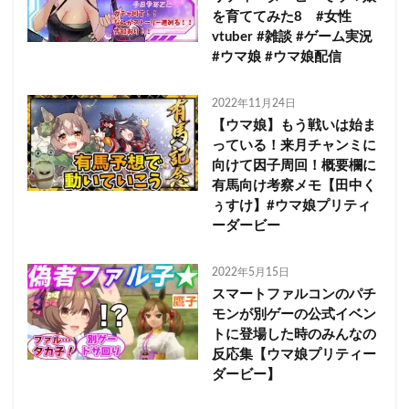
を育ててみた8 #女性
vtuber #雑談 #ゲーム実況
#ウマ娘 #ウマ娘配信
2022年11月24日
【ウマ娘】もう戦いは始ま
っている！来月チャンミに
向けて因子周回！概要欄に
有馬向け考察メモ【田中く
ぅすけ】#ウマ娘プリティ
ーダービー
2022年5月15日
スマートファルコンのパチ
モンが別ゲーの公式イベン
トに登場した時のみんなの
反応集【ウマ娘プリティー
ダービー】