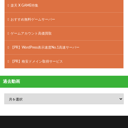
楽天 X GAME特集
おすすめ無料ゲームサーバー
ゲームアカウント高価買取
【PR】WordPress表示速度No.1高速サーバー
【PR】格安ドメイン取得サービス
過去動画