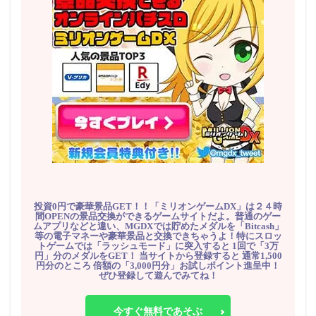
投資0円で豪華景品GET！！「ミリオンゲームDX」は２４時
間OPENの景品交換ができるゲームサイトだよ。普通のゲー
ムアプリなどと違い、MGDXでは貯めたメダルを「Bitcash」
等の電子マネーや豪華景品と交換できちゃうよ！特にスロッ
トゲームでは「ラッシュモード」に突入すると 1回で「3万
円」分のメダルをGET！ 当サイトから登録すると 通常1,500
円分のところ 倍額の「3,000円分」お試しポイント進呈中！
ぜひ登録して遊んでみてね！
今すぐ無料であそぶ