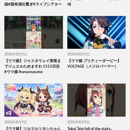
頭#固有演出繋ぎ#ライブシアター
메
2026年8月9日
2026年8月9日
【ウマ娘】ジャスタウェイ実装ま
【ウマ娘 プリティーダービー】
でジュエルためますわ 1513日目
VOLTAGE（メジロパーマー）
#ウマ娘 #umamusume
2026年8月9日
2026年8月9日
【ウマ娘】ツルマルツヨシちゃん
Tokai Teio fell of the stairs..