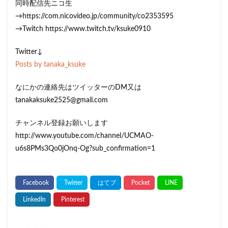
同時配信先ニコ生
→https://com.nicovideo.jp/community/co2353595
→Twitch https://www.twitch.tv/ksuke0910
Twitter↓
Posts by tanaka_ksuke
なにかの連絡先はツイッターのDM又は
tanakaksuke2525@gmail.com
チャンネル登録お願いします
http://www.youtube.com/channel/UCMAO-
u6s8PMs3Qo0jOnq-Og?sub_confirmation=1