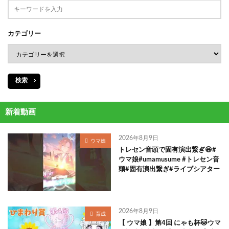
カテゴリー
検索
新着動画
2026年8月9日
ウマ娘
トレセン音頭で固有演出繋ぎ😆#
ウマ娘#umamusume #トレセン音
頭#固有演出繋ぎ#ライブシアター
2026年8月9日
育成
【 ウマ娘 】第4回 にゃも杯🐱ウマ