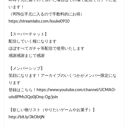
即時手元に届くので頂いた場合はその場で配信でガチャに使
います！
（90%位手元に入るので手数料的にお得）
https://streamlabs.com/ksuke0910
【スーパーチャット】
配信していく糧になります
ほぼすべてガチャ等配信で使用いたします
感謝感謝まじで感謝
【メンバーシップ】
笑顔になります！アーカイブのいくつかがメンバー限定にな
ります
登録はこちら！https://www.youtube.com/channel/UCMAO-
u6s8PMs3Qo0jOnq-Og/join
【欲しい物リスト（やりたいゲームやお菓子）】
http://bit.ly/3kObtjN