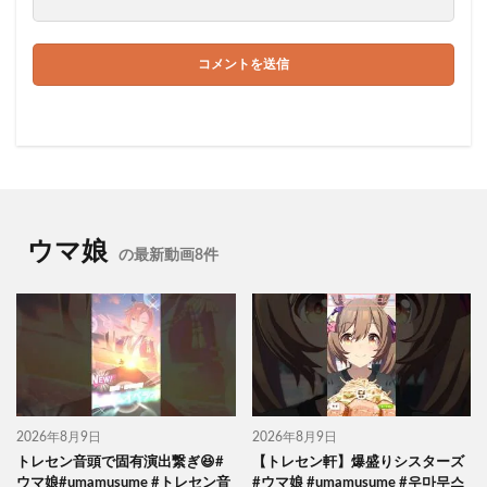
ウマ娘
の最新動画8件
2026年8月9日
2026年8月9日
トレセン音頭で固有演出繋ぎ😆#
【トレセン軒】爆盛りシスターズ
ウマ娘#umamusume #トレセン音
#ウマ娘 #umamusume #우마무스