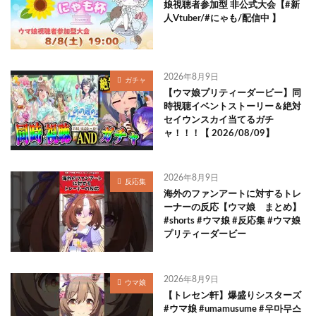
娘視聴者参加型 非公式大会【#新
人Vtuber/#にゃも/配信中 】
2026年8月9日
ガチャ
【ウマ娘プリティーダービー】同
時視聴イベントストーリー＆絶対
セイウンスカイ当てるガチ
ャ！！！【 2026/08/09】
2026年8月9日
反応集
海外のファンアートに対するトレ
ーナーの反応【ウマ娘 まとめ】
#shorts #ウマ娘 #反応集 #ウマ娘
プリティーダービー
2026年8月9日
ウマ娘
【トレセン軒】爆盛りシスターズ
#ウマ娘 #umamusume #우마무스