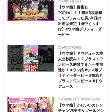
2023年11月25日
【ウマ娘】目指せ
TOP96！！！初日5枚消費
してプレみった男/今日の
出走は未定【田中くぅす
け】#ウマ娘プリティーダ
ービー
2024年11月28日
【ウマ娘】ドウデュース主
人公秒読み！？ブラストワ
ンピース解禁でまた一歩前
進か！ #ウマ娘 #ウマ娘プ
リティーダービー #競馬 #
ブラストワンピース #ドウ
デュース
2022年8月14日
2024年2月26日
【ウマ娘】かわいいカレン
チャンVS美少女ゴールドシ