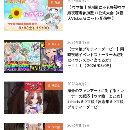
2026年8月9日
育成
【 ウマ娘 】第4回 にゃも杯🐱ウマ
娘視聴者参加型 非公式大会【#新
人Vtuber/#にゃも/配信中 】
2026年8月9日
ガチャ
【ウマ娘プリティーダービー】同
時視聴イベントストーリー＆絶対
セイウンスカイ当てるガチ
ャ！！！【 2026/08/09】
2026年8月9日
反応集
海外のファンアートに対するトレ
ーナーの反応【ウマ娘 まとめ】
#shorts #ウマ娘 #反応集 #ウマ娘
プリティーダービー
2026年8月9日
ウマ娘