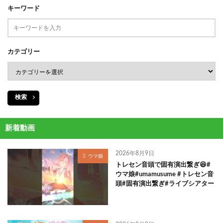
キーワード
カテゴリー
検索
新着動画
2026年8月9日
ウマ娘
トレセン音頭で固有演出繋ぎ😆#
ウマ娘#umamusume #トレセン音
頭#固有演出繋ぎ#ライブシアター