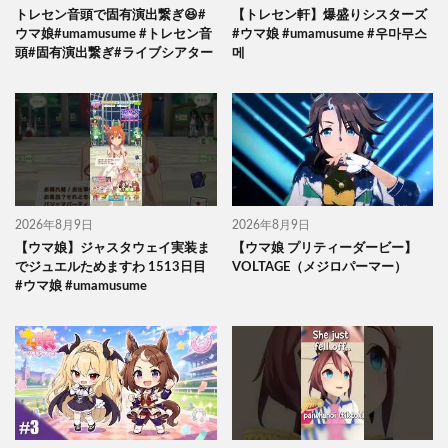
トレセン音頭で固有演出繋ぎ😆#
【トレセン軒】爆盛りシスターズ
ウマ娘#umamusume #トレセン音
#ウマ娘 #umamusume #우마무스
頭#固有演出繋ぎ#ライブシアター
메
2026年8月9日
2026年8月9日
【ウマ娘】ジャスタウェイ実装ま
【ウマ娘 プリティーダービー】
でジュエルためますわ 1513日目
VOLTAGE（メジロパーマー）
#ウマ娘 #umamusume