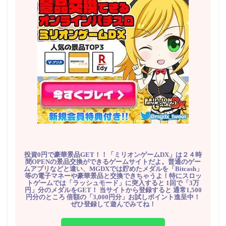
投資0円で豪華景品GET！！「ミリオンゲームDX」は２４時
間OPENの景品交換ができるゲームサイトだよ。普通のゲー
ムアプリなどと違い、MGDXでは貯めたメダルを「Bitcash」
等の電子マネーや豪華景品と交換できちゃうよ！特にスロッ
トゲームでは「ラッシュモード」に突入すると 1回で「3万
円」分のメダルをGET！ 当サイトから登録すると 通常1,500
円分のところ 倍額の「3,000円分」お試しポイント進呈中！
ぜひ登録して遊んでみてね！