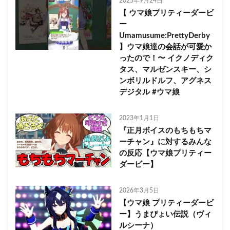
2025年9月24日
【 ウマ娘プリティーダービ
ー
Umamusume:PrettyDerby
】ウマ娘達の会話が可愛か
ったので！〜 イクノディク
タス、マルゼンスキー、シ
ンボリルドルフ、アグネス
デジタル #ウマ娘
2023年1月1日
『正月ボイスのもちもちマ
ーチャン』に対するみんな
の反応【ウマ娘プリティー
ダービー】
2026年3月5日
【ウマ娘 プリティーダービ
ー】うまぴょい伝説（ヴィ
ルシーナ）