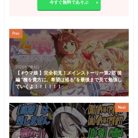
今すぐ無料であそぶ
Prev
2026年7月6日
【 #ウマ娘 】完全初見！メインストーリー第2部 後
編 ”種を貴方に、希望は巡る”を最後まで見て勉強し
ていくよ！！！！！！
Next
2026年7月7日