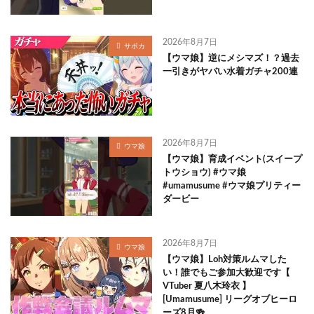
2026年8月7日
サポカ
【ウマ娘】逆にメシマズ！？過去
一引きがヤバい水着ガチャ200連
2026年8月7日
ウマ娘
【ウマ娘】育成イベント(スイープ
トウショウ) #ウマ娘
#umamusume #ウマ娘プリティー
ダービー
2026年8月7日
ウマ娘
【ウマ娘】Loh対策ルムマした
い！誰でもご参加大歓迎です【
VTuber 夏八木玲衣 】
[Umamusume] リーグオブヒーロ
ーズ8月🍻