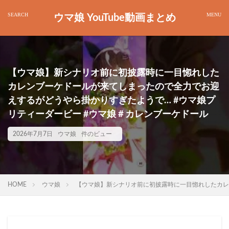
ウマ娘 YouTube動画まとめ
【ウマ娘】新シナリオ前に初披露時に一目惚れした
カレンブーケドールが来てしまったので全力でお迎
えするがどうやら掛かりすぎたようで… #ウマ娘プ
リティーダービー #ウマ娘＃カレンブーケドール
2026年7月7日
ウマ娘
件のビュー
HOME
ウマ娘
【ウマ娘】新シナリオ前に初披露時に一目惚れしたカレ