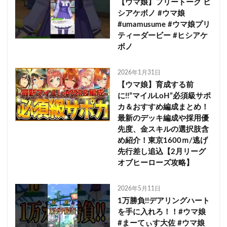
【ウマ娘】フリートーク ヒ
シアケボノ #ウマ娘
#umamusume #ウマ娘プリ
ティーダービー #ヒシアケ
ボノ
2026年1月31日
【ウマ娘】育成する前
に!!”マイルLoH”必須級サポ
カ＆おすすめ編成まとめ！
最新のデッキ編成や採用優
先度、金スキルの選択肢含
め紹介！東京1600ｍ/逃げ
先行差し追込【2月リーグ
オブヒーローズ攻略】
2026年5月11日
1万勝負!!デアリングハート
を手に入れろ！！#ウマ娘
#まーてぃす大佐 #ウマ娘