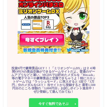
投資0円で豪華景品GET！！「ミリオンゲームDX」は２４時
間OPENの景品交換ができるゲームサイトだよ。普通のゲー
ムアプリなどと違い、MGDXでは貯めたメダルを「Bitcash」
等の電子マネーや豪華景品と交換できちゃうよ！特にスロッ
トゲームでは「ラッシュモード」に突入すると 1回で「3万
円」分のメダルをGET！ 当サイトから登録すると 通常1,500
円分のところ 倍額の「3,000円分」お試しポイント進呈中！
ぜひ登録して遊んでみてね！
今すぐ無料であそぶ