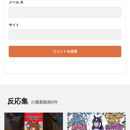
メール
※
サイト
反応集
の最新動画8件