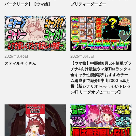
パークリーク】【ウマ娘】
プリティーダービー
2026年8月6日
2026年8月5日
スティルぞうさん
【ウマ娘】中距離8月LoH簡単プラ
チナ4向け最強ウマ娘Tierランク＋
全キャラ性能解説!!おすすめチー
ム編成まで紹介!!中山2000ｍ皐月
賞【新シナリオ らっしゃいトレセ
ン軒 リーグオブヒーローズ】