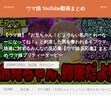
ウマ娘 YouTube動画まとめ
【ウマ娘】『お兄ちゃん！しょうらい私のとれーな
ーになってね！』と約束した男を奪われるモブウマ
娘達に対するみんなの反応集【ウマ娘 反応集】まと
め ウマ娘プリティーダービー
2026年7月8日
反応集
件のビュー
HOME
反応集
【ウマ娘】『お兄ちゃん！しょうらい私のとれーなーに