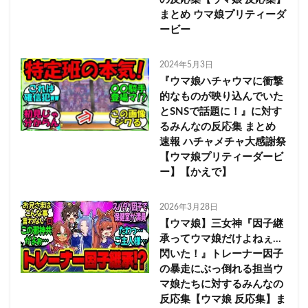
まとめ ウマ娘プリティーダ
ービー
2024年5月3日
『ウマ娘ハチャウマに衝撃
的なものが映り込んでいた
とSNSで話題に！』に対す
るみんなの反応集 まとめ
速報 ハチャメチャ大感謝祭
【ウマ娘プリティーダービ
ー】【かえで】
2026年3月28日
【ウマ娘】三女神『因子継
承ってウマ娘だけよねぇ…
閃いた！』トレーナー因子
の暴走にぶっ倒れる担当ウ
マ娘たちに対するみんなの
反応集【ウマ娘 反応集】ま