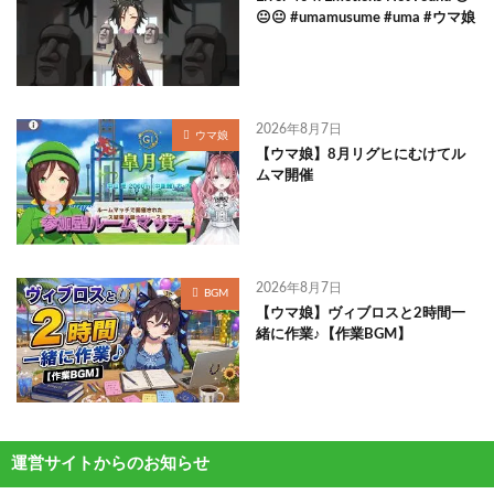
😐😐 #umamusume #uma #ウマ娘
2026年8月7日
ウマ娘
【ウマ娘】8月リグヒにむけてル
ムマ開催
2026年8月7日
BGM
【ウマ娘】ヴィブロスと2時間一
緒に作業♪【作業BGM】
運営サイトからのお知らせ