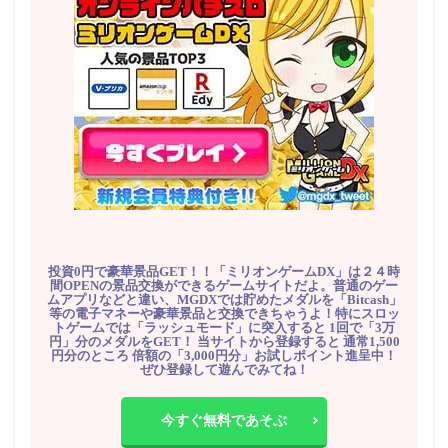
投資0円で豪華景品GET！！「ミリオンゲームDX」は２４時
間OPENの景品交換ができるゲームサイトだよ。普通のゲー
ムアプリなどと違い、MGDXでは貯めたメダルを「Bitcash」
等の電子マネーや豪華景品と交換できちゃうよ！特にスロッ
トゲームでは「ラッシュモード」に突入すると 1回で「3万
円」分のメダルをGET！ 当サイトから登録すると 通常1,500
円分のところ 倍額の「3,000円分」お試しポイント進呈中！
ぜひ登録して遊んでみてね！
今すぐ無料であそぶ