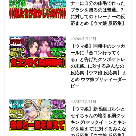
ナーに自分の体毛で作った
ブラシを贈るのは普通…？
に対してのトレーナーの反
応まとめ【ウマ娘 反応集】
2026年1月24日
【ウマ娘】同棲中のシャカ
ールに『合コン行ってく
る』と告げたクソボケトレ
の末路…に対するみんなの
反応集【ウマ娘 反応集】ま
とめ ウマ娘プリティーダー
ビー
2023年12月1日
【ウマ娘】新番組ゴルシと
セイちゃんの地引き網クッ
キング(マックイーンとキン
グを添えて)に対するみんな
の反応集【ウマ娘 反応集】