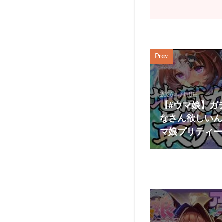
Prev
2026年7月8日
【#ウマ娘】ガ
なさん欲しいんじ
マ娘プリティー