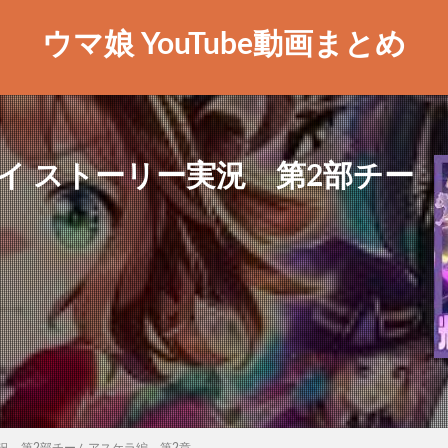
ウマ娘 YouTube動画まとめ
イ ストーリー実況 第2部チー
況 第2部チームアスケラ編 第2章