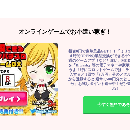
オンラインゲームでお小遣い稼ぎ！
投資0円で豪華景品GET！！「ミリ
４時間OPENの景品交換ができる
通のゲームアプリなどと違い、MG
を「Bitcash」等の電子マネーや
うよ！特にスロットゲームでは「ラ
入すると 1回で「3万円」分のメダル
から登録すると 通常1,500円分のとこ
分」お試しポイント進呈中！ぜひ
ね！
今すぐ無料であそ