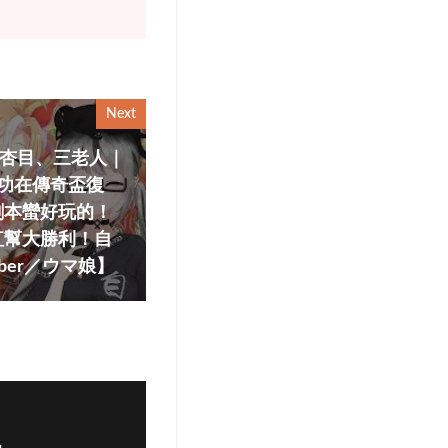
Next
卡｜杏目、三老人｜
功在傳奇盃復
劇本蠻好玩的！
紅幫大勝利！自
ber／ウマ娘】