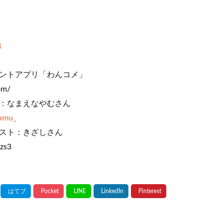
i
1
ントアプリ「わんコメ」
om/
：なまえなやむさん
yamu_
スト：きざしさん
kzs3