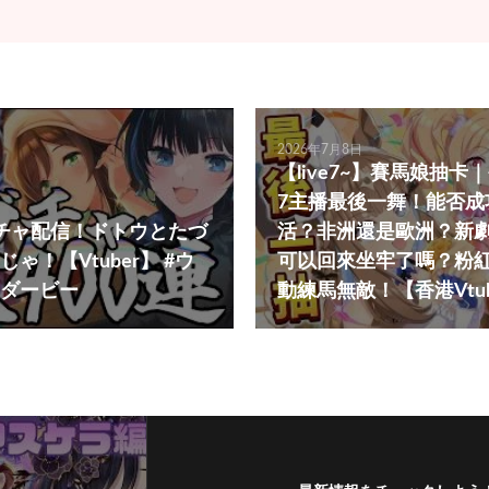
2026年7月8日
【live7~】賽馬娘抽
7主播最後一舞！能否成
チャ配信！ドトウとたづ
活？非洲還是歐洲？新
ゃ！【Vtuber】 #ウ
可以回來坐牢了嗎？粉
ダービー
動練馬無敵！【香港Vtu