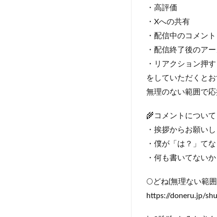
・高評価
・Xへの共有
・配信中のコメント
・配信終了後のアー
・リアクション押す
をしていただくとお
無理のない範囲で応援よ
🌾コメントについて
・挨拶からお願いし
・僕が「は？」てな
・何も書いてないか
🌕どね(無理ない範
https://doneru.jp/s