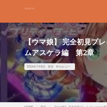
【ウマ娘】 完全初見プレ
ムアスケラ編 第2章
2026年7月8日
実況
件のビュー
HOME
実況
【ウマ娘】 完全初見プレイ ストーリー実