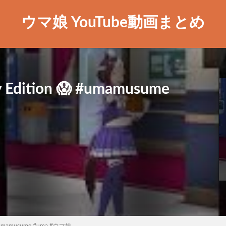
ウマ娘 YouTube動画まとめ
 Edition 😱 #umamusume
 #umamusume #uma #ウマ娘