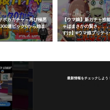
2026年7月9日
サポカガチャ～再び極悪
【ウマ娘】新ガチャ性
300連ピック0から始ま
ャはまさかの賢さ、、
すけ】#ウマ娘プリティ
最新情報をチェックしよう
フォローする