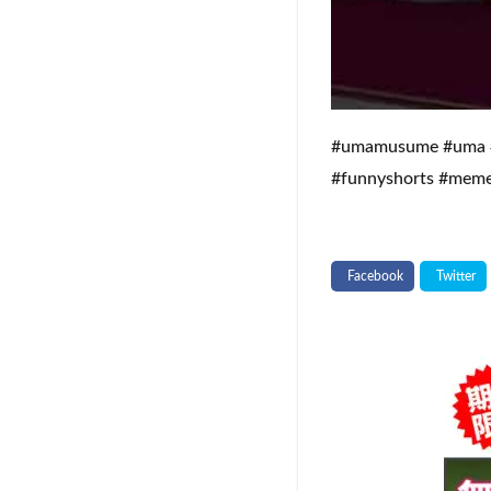
#umamusume #um
#funnyshorts #meme