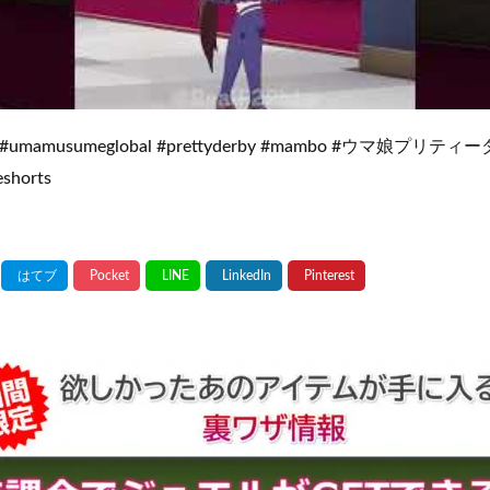
a #umamusumeglobal #prettyderby #mambo #ウマ娘プリテ
shorts