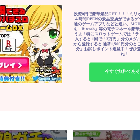
投資0円で豪華景品GET！！「ミリ
４時間OPENの景品交換ができる
通のゲームアプリなどと違い、MG
を「Bitcash」等の電子マネーや
うよ！特にスロットゲームでは「ラ
入すると 1回で「3万円」分のメダル
から登録すると 通常1,500円分のとこ
分」お試しポイント進呈中！ぜひ
ね！
今すぐ無料であそ