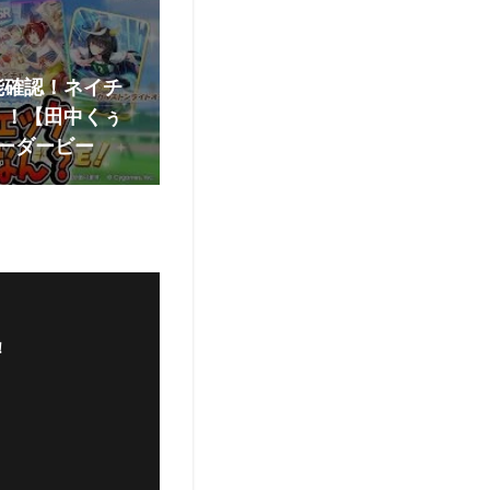
能確認！ネイチ
、！【田中くぅ
ーダービー
！