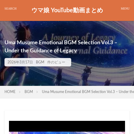
ウマ娘 YouTube動画まとめ
Uma Musume Emotional BGM Selection Vol.3 –
Under the Guidance of Legacy
2026年3月17日
BGM
件のビュー
HOME
BGM
Uma Musume Emotional BGM Selection Vol.3 – Under the