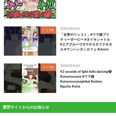
2026年8月6日
ウマ娘
「女帝のツッコミ」#ウマ娘プリ
ティーダービー #タイキシャトル
#エアグルーヴ #マチカネフクキタ
ル #マンハッタンカフェ #shorts
2026年8月6日
ウマ娘
42 seconds of light hello dancing😭
#umamusume #ウマ娘
#umamusumeglobal #anime
#gacha #uma
運営サイトからのお知らせ