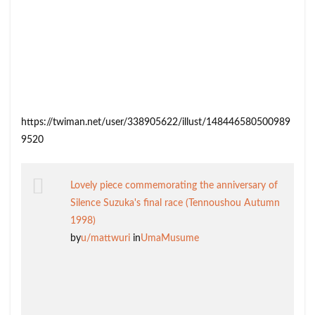
https://twiman.net/user/338905622/illust/148446580500989
9520
Lovely piece commemorating the anniversary of
Silence Suzuka's final race (Tennoushou Autumn
1998)
by
u/mattwuri
in
UmaMusume