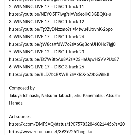
2. WINNING LIVE 17 – DISC 1 track 11
https://youtu.be/NEY0l5F7lwg?si=Ve6eolKO3GBQKs-u
3. WINNING LIVE 17 – DISC 1 track 12
https://youtu.be/Tg9ZyDNzzmo?si=Mtwu4UtrvhK-26po
4. WINNING LIVE 17 – DISC 1 track 24
https://youtu.be/gW8caXfdW7o?si=6GqBonUH0Ho7Igj0
5. WINNING LIVE 12 – DISC 1 track 23
https://youtu.be/Et7W8t6Au8A?si=23HaUqwHSVVPUo87
6. WINNING LIVE 17 – DISC 3 track 26
https://youtu.be/RLD7bcRXWRI?si=kTcX-bZzbG9ihkJl
Composed by
Takuya Ichihashi, Natsumi Tabuchi, Shu Kanematsu, Atsushi
Harada
Art sources
https://x.com/DMFSXQ/status/1907578328460214456?s=20
https://www.zerochan.net/3929726?lang=ko