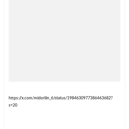
https://x.com/midoriiin_6/status/1984630977386463682?
s=20