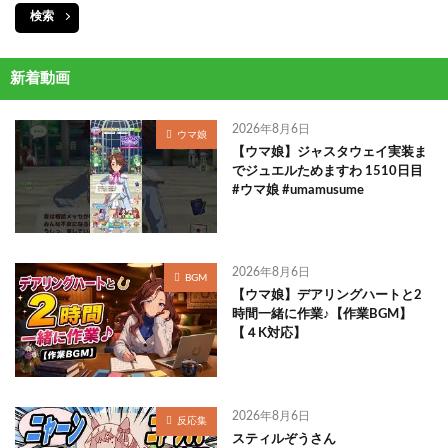
検索
新着動画
2026年8月6日
ウマ娘
【ウマ娘】ジャスタウェイ実装ま
でジュエルためますわ 1510日目
#ウマ娘 #umamusume
2026年8月6日
BGM
【ウマ娘】デアリングハートと2
時間一緒に作業♪【作業BGM】
【４K対応】
2026年8月6日
反応集
スティルぞうさん