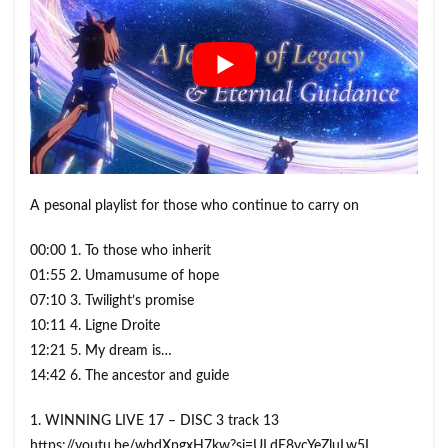
A pesonal playlist for those who continue to carry on
00:00 1. To those who inherit
01:55 2. Umamusume of hope
07:10 3. Twilight’s promise
10:11 4. Ligne Droite
12:21 5. My dream is…
14:42 6. The ancestor and guide
1. WINNING LIVE 17 – DISC 3 track 13
https://youtu.be/wbdXpgxH7kw?si=ULdE8ycYeZluLw5L