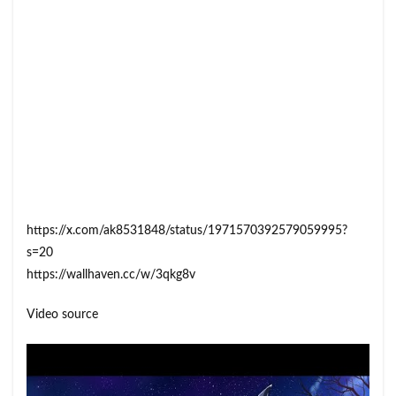
https://x.com/ak8531848/status/1971570392579059995?
s=20
https://wallhaven.cc/w/3qkg8v
Video source