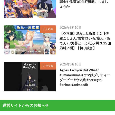
課金やる気⤵の生存戦略、しまし
ょうか
2026年8月10日
反応集
【ウマ娘】急な…反応集！２【伊
縁こしょん/雪宮 ひいろ/空天（あ
てん）/海苔とーふ/巳ノ神ユヱ/珈
乃琲ノ樹】【切り抜き】
2026年8月10日
ウマ娘
Agnes Tachyon Did What?
#umamusume #ウマ娘プリティー
ダービー #ウマ娘 #horsegirl
#anime #animeedit
運営サイトからのお知らせ