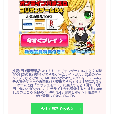
投資0円で豪華景品GET！！「ミリオンゲームDX」は２４時
間OPENの景品交換ができるゲームサイトだよ。普通のゲー
ムアプリなどと違い、MGDXでは貯めたメダルを「Bitcash」
等の電子マネーや豪華景品と交換できちゃうよ！特にスロッ
トゲームでは「ラッシュモード」に突入すると 1回で「3万
円」分のメダルをGET！ 当サイトから登録すると 通常1,500
円分のところ 倍額の「3,000円分」お試しポイント進呈中！
ぜひ登録して遊んでみてね！
今すぐ無料であそぶ