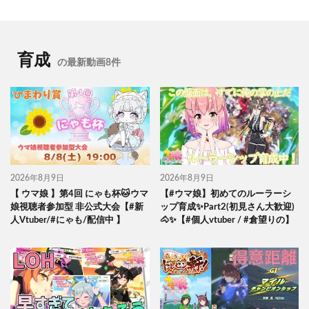
育成
の最新動画8件
2026年8月9日
2026年8月9日
【 ウマ娘 】第4回 にゃも杯🐱ウマ
【#ウマ娘】初めてのルーラーシ
娘視聴者参加型 非公式大会【#新
ップ育成✨Part2(初見さん大歓迎)
人Vtuber/#にゃも/配信中 】
🐴✨【#個人vtuber / #倉望りの】