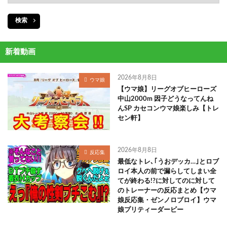
検索
新着動画
2026年8月8日
ウマ娘
【ウマ娘】リーグオブヒーローズ
中山2000m 因子どうなってんね
んSP カセコンウマ娘楽しみ【トレ
セン軒】
2026年8月8日
反応集
最低なトレ､｢うおデッカ…｣とロブ
ロイ本人の前で漏らしてしまい全
てが終わる!?に対してのに対して
のトレーナーの反応まとめ【ウマ
娘反応集・ゼンノロブロイ】ウマ
娘プリティーダービー