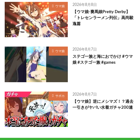
2026年8月8日
ウマ娘
【ウマ娘-賽馬娘Pretty Derby】
「トレセンラーメン列伝」高尚駿
逸篇
2026年8月7日
ウマ娘
ステゴ一族と海におでかけ #ウマ
娘 #ステゴ一族 #games
2026年8月7日
サポカ
【ウマ娘】逆にメシマズ！？過去
一引きがヤバい水着ガチャ200連