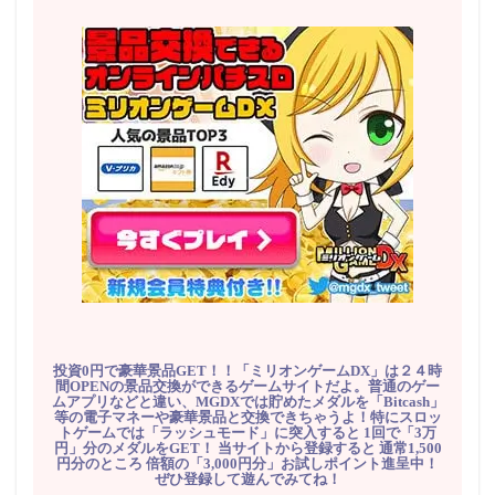
投資0円で豪華景品GET！！「ミリオンゲームDX」は２４時
間OPENの景品交換ができるゲームサイトだよ。普通のゲー
ムアプリなどと違い、MGDXでは貯めたメダルを「Bitcash」
等の電子マネーや豪華景品と交換できちゃうよ！特にスロッ
トゲームでは「ラッシュモード」に突入すると 1回で「3万
円」分のメダルをGET！ 当サイトから登録すると 通常1,500
円分のところ 倍額の「3,000円分」お試しポイント進呈中！
ぜひ登録して遊んでみてね！