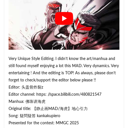
Very Unique Style Editing. I didn’t know the art/manhua and
still found myself enjoying a lot this MAD. Very dynamics. Very
entertaining ! And the editing is TOP! As always, please don’t
forget to check/support the editor below please !!
Editor: 头盖骨炸裂z
Editor channel: https: //space.bilibili.com/480821547
Manhua: 佛珠讲海虎
Original title: 【静止画MAD/海虎】地心引力
Song: 疑問疑答 kankakupiero
Presented for the contest: MMGC 2025