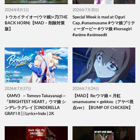
2026年8月1日
2026年7月30日
トウカイテイオー(ウマ娘)×刃(THE
Special Week is mad at Oguri
BACK HORN)【MAD – 削除対策
Cap..#umamusume #ウマ娘プリテ
版】
ィーダービー #ウマ娘 #horsegirl
#anime #animeedit
2026年7月27日
2026年7月24日
《AMV》 ~ Tomoyo Takayanagi ~
【MAD】Re:ウマ娘 × 月虹
「BRIGHTEST HEART」ウマ娘 シ
umamusume × gekkou（アヤベ視
ンデレラグレイ [CINDERELLA
点ver）【BUMP OF CHICKEN】
GRAY I II ] | Lyrics+Indo | 2K