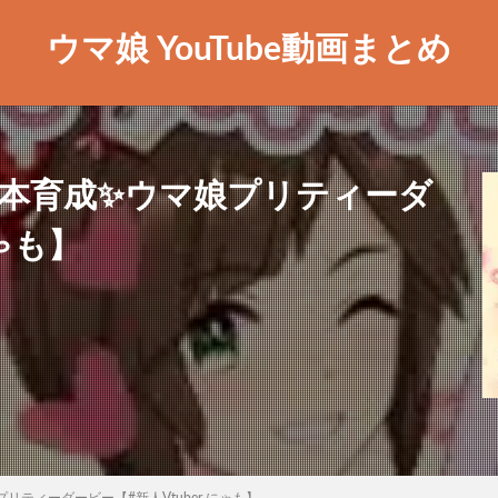
ウマ娘 YouTube動画まとめ
LOH本育成✨ウマ娘プリティーダ
にゃも】
プリティーダービー【#新人Vtuber にゃも】