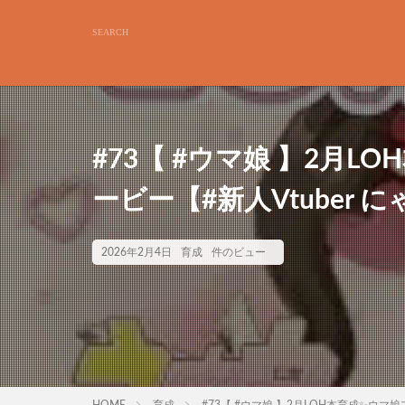
#73【 #ウマ娘 】2月
ービー【#新人Vtuber 
2026年2月4日
育成
件のビュー
HOME
育成
#73【 #ウマ娘 】2月LOH本育成✨ウマ娘