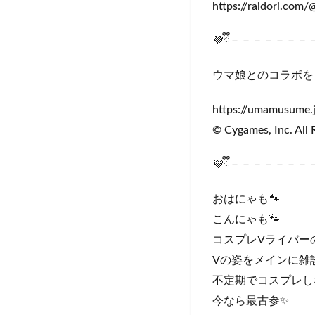
https://raidori.co
💜ྀི－－－－－
ウマ娘とのコラボを
https://umamusume.
© Cygames, Inc. All 
💜ྀི－－－－－
おはにゃも🐾
こんにゃも🐾
コスプレVライバーの 
Vの姿をメインに雑
不定期でコスプレし
今なら最古参✨