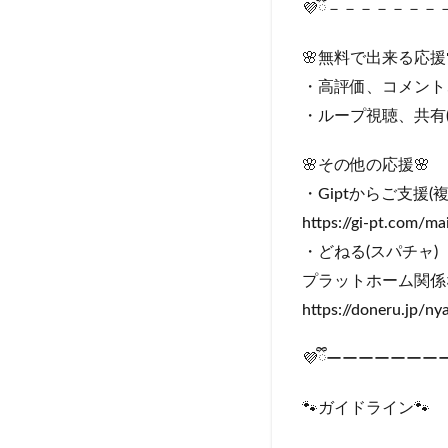
💜ྀི－－－－－
🌸無料で出来る応援
・高評価、コメント
・ループ視聴、共有(
🌸その他の応援🌸
・Giptからご支援
https://gi-pt.com/
・どねる(スパチャ)
プラットホーム関係
https://doneru.jp/n
💜ྀིーーーーー
🐾ガイドライン🐾