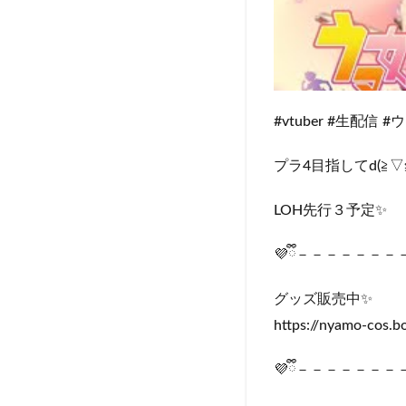
#vtuber #生配信
プラ4目指してd(≧▽≦
LOH先行３予定✨
💜ྀི－－－－－
グッズ販売中✨
https://nyamo-cos.
💜ྀི－－－－－