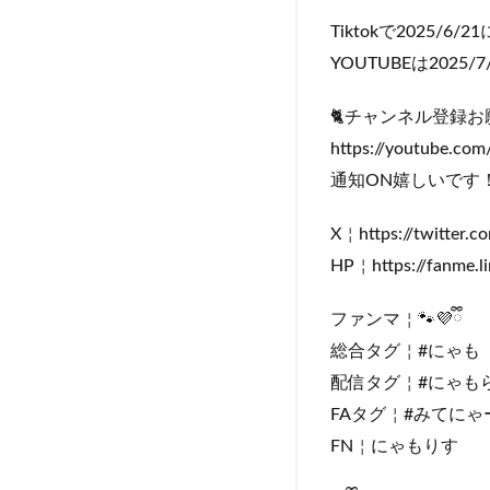
Tiktokで2025/6
YOUTUBEは2025/7
​⁠​⁠​⁠🐈チャンネル登
https://youtube.co
通知ON嬉しいです
X￤https://twitter.
HP￤https://fanme.
ファンマ￤🐾💜ྀི
総合タグ￤#にゃも
配信タグ￤#にゃも
FAタグ￤#みてにゃ
FN￤にゃもりす