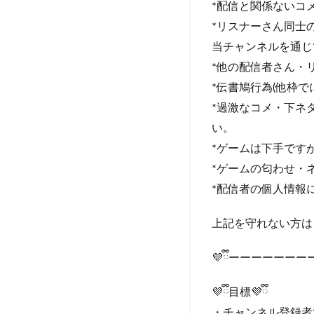
*配信と関係ないコ
*リスナーさん同士
当チャンネルを通じ
*他の配信者さん・
*伝書鳩行為(他枠
*過激なコメ・下ネ
い。
*ゲームは下手です
*ゲームの匂わせ・
*配信者の個人情報
上記を守れない方は
💜ྀིーーーーー
💜ྀི目標💜ྀི
・チャンネル登録者30