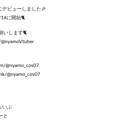
/21にデビューしました🎉
/14に開始🐈
録お願いします🐈
m/@nyamoVtuber
！
com/@nyamo_cos07
link/@nyamo_cos07
らいぶ
ーと