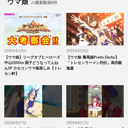
ウマ娘
の最新動画8件
2026年8月8日
2026年8月8日
【ウマ娘】リーグオブヒーローズ
【ウマ娘-賽馬娘Pretty Derby】
中山2000m 因子どうなってんね
「トレセンラーメン列伝」高尚駿
んSP カセコンウマ娘楽しみ【トレ
逸篇
セン軒】
2026年8月7日
2026年8月7日