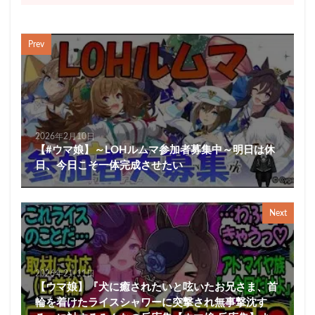
Prev
2026年2月10日
【#ウマ娘】～LOHルムマ参加者募集中～明日は休
日、今日こそ一体完成させたい
Next
2026年2月11日
【ウマ娘】『犬に癒されたいと呟いたお兄さま、首
輪を着けたライスシャワーに突撃され無事撃沈す