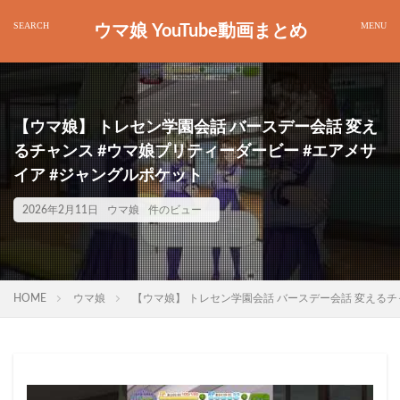
ウマ娘 YouTube動画まとめ
【ウマ娘】 トレセン学園会話 バースデー会話 変え
るチャンス #ウマ娘プリティーダービー #エアメサ
イア #ジャングルポケット
2026年2月11日
ウマ娘
件のビュー
HOME
ウマ娘
【ウマ娘】 トレセン学園会話 バースデー会話 変えるチ