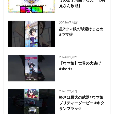
ミの因子周回する人 【初
見さん歓迎】
2026年7月8日
星2ウマ娘の球避けまとめ
#ウマ娘
2024年1月21日
【ウマ娘】世界の大逃げ
#shorts
2026年2月7日
軽さは最大の武器#ウマ娘
プリティーダービー #キタ
サンブラック