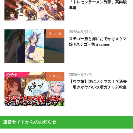
「トレセンラーメン列伝」高尚駿
逸篇
2026年8月7日
ウマ娘
ステゴ一族と海におでかけ #ウマ
娘 #ステゴ一族 #games
2026年8月7日
サポカ
【ウマ娘】逆にメシマズ！？過去
一引きがヤバい水着ガチャ200連
運営サイトからのお知らせ