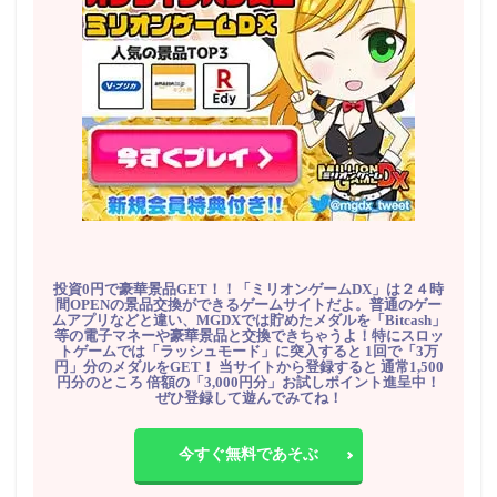
投資0円で豪華景品GET！！「ミリオンゲームDX」は２４時
間OPENの景品交換ができるゲームサイトだよ。普通のゲー
ムアプリなどと違い、MGDXでは貯めたメダルを「Bitcash」
等の電子マネーや豪華景品と交換できちゃうよ！特にスロッ
トゲームでは「ラッシュモード」に突入すると 1回で「3万
円」分のメダルをGET！ 当サイトから登録すると 通常1,500
円分のところ 倍額の「3,000円分」お試しポイント進呈中！
ぜひ登録して遊んでみてね！
今すぐ無料であそぶ