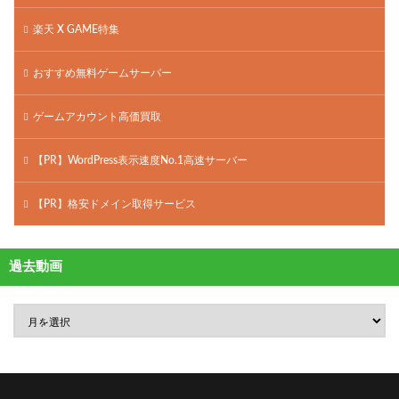
楽天 X GAME特集
おすすめ無料ゲームサーバー
ゲームアカウント高価買取
【PR】WordPress表示速度No.1高速サーバー
【PR】格安ドメイン取得サービス
過去動画