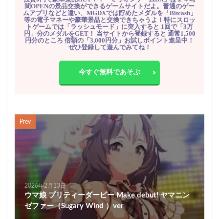
間OPENの景品交換ができるゲームサイトだよ。普通のゲー
ムアプリなどと違い、MGDXでは貯めたメダルを「Bitcash」
等の電子マネーや豪華景品と交換できちゃうよ！特にスロッ
トゲームでは「ラッシュモード」に突入すると 1回で「3万
円」分のメダルをGET！ 当サイトから登録すると 通常1,500
円分のところ 倍額の「3,000円分」お試しポイント進呈中！
ぜひ登録して遊んでみてね！
今すぐ無料であそぶ
Prev
2026年2月13日
ウマ娘 プリティーダービー Make debut! ヤマニン
ゼファー（Sugary Wind ）ver