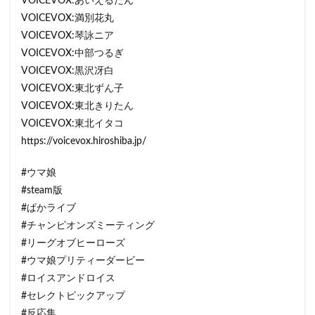
VOICEVOX:あいえるたん
VOICEVOX:満別花丸
VOICEVOX:琴詠ニア
VOICEVOX:中部つるぎ
VOICEVOX:黒沢冴白
VOICEVOX:東北ずん子
VOICEVOX:東北きりたん
VOICEVOX:東北イタコ
https://voicevox.hiroshiba.jp/
#ウマ娘
#steam版
#ぱかライブ
#チャンピオンズミーティング
#リーグオブヒーローズ
#ウマ娘プリティーダービー
#ロイスアンドロイス
#セレクトピックアップ
#反応集