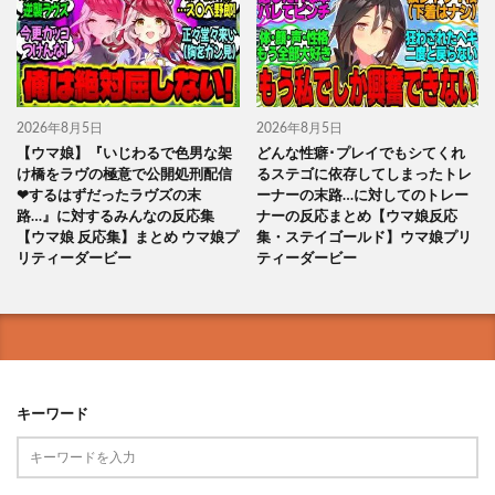
2026年8月5日
2026年8月5日
【ウマ娘】『いじわるで色男な架
どんな性癖･プレイでもシてくれ
け橋をラヴの極意で公開処刑配信
るステゴに依存してしまったトレ
❤するはずだったラヴズの末
ーナーの末路…に対してのトレー
路…』に対するみんなの反応集
ナーの反応まとめ【ウマ娘反応
【ウマ娘 反応集】まとめ ウマ娘プ
集・ステイゴールド】ウマ娘プリ
リティーダービー
ティーダービー
キーワード