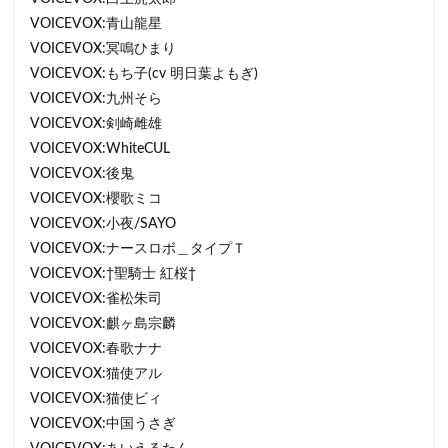
VOICEVOX:青山龍星
VOICEVOX:冥鳴ひまり
VOICEVOX:もち子(cv 明日葉よもぎ)
VOICEVOX:九州そら
VOICEVOX:剣崎雌雄
VOICEVOX:WhiteCUL
VOICEVOX:後鬼
VOICEVOX:櫻歌ミコ
VOICEVOX:小夜/SAYO
VOICEVOX:ナースロボ＿タイプＴ
VOICEVOX:†聖騎士 紅桜†
VOICEVOX:雀松朱司
VOICEVOX:麒ヶ島宗麟
VOICEVOX:春歌ナナ
VOICEVOX:猫使アル
VOICEVOX:猫使ビィ
VOICEVOX:中国うさぎ