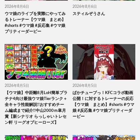
2026年8月6日
2026年8月6日
ウマ娘のライブを実際にやってみ
スティルぞうさん
るトレーナー【ウマ娘 まとめ】
#shorts #ウマ娘 #反応集 #ウマ娘
プリティーダービー
2026年8月5日
2026年8月5日
【ウマ娘】中距離8月LoH簡単プラ
ぱかチューブっ！KFCコラボ動画
チナ4向け最強ウマ娘Tierランク＋
公開！に対するトレーナーの反応
全キャラ性能解説!!おすすめチー
【ウマ娘 まとめ】#shorts #ウマ
ム編成まで紹介!!中山2000ｍ皐月
娘 #反応集 #ウマ娘プリティーダ
賞【新シナリオ らっしゃいトレセ
ービー
ン軒 リーグオブヒーローズ】