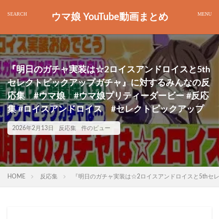
ウマ娘 YouTube動画まとめ
『明日のガチャ実装は☆2ロイスアンドロイスと5th
セレクトピックアップガチャ』に対するみんなの反
応集 #ウマ娘 #ウマ娘プリティーダービー #反応
集 #ロイスアンドロイス #セレクトピックアップ
2026年2月13日
反応集
件のビュー
HOME
反応集
『明日のガチャ実装は☆2ロイスアンドロイスと5thセ