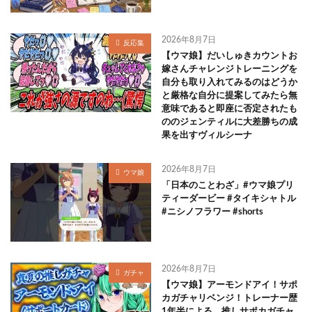
2026年8月7日
反応集
【ウマ娘】だいしゅきカウントお
嫁さんチャレンジトレーニングを
自分も取り入れてみるのはどうか
と厳格な自分に提案してみたら無
意味であると即座に否定されたも
ののジェンティルに大差勝ちの成
果を出すヴィルシーナ
2026年8月7日
ウマ娘
「日本のことわざ」#ウマ娘プリ
ティーダービー #タイキシャトル
#ニシノフラワー #shorts
2026年8月7日
ガチャ
【ウマ娘】アーモンドアイ！サポ
カガチャリベンジ！トレーナー歴
1年半による、推しサポカガチャ