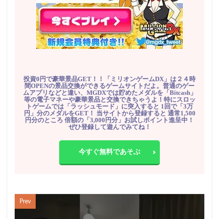
投資0円で豪華景品GET！！「ミリオンゲームDX」は２４時
間OPENの景品交換ができるゲームサイトだよ。普通のゲー
ムアプリなどと違い、MGDXでは貯めたメダルを「Bitcash」
等の電子マネーや豪華景品と交換できちゃうよ！特にスロッ
トゲームでは「ラッシュモード」に突入すると 1回で「3万
円」分のメダルをGET！ 当サイトから登録すると 通常1,500
円分のところ 倍額の「3,000円分」お試しポイント進呈中！
ぜひ登録して遊んでみてね！
今すぐ無料であそぶ
Prev