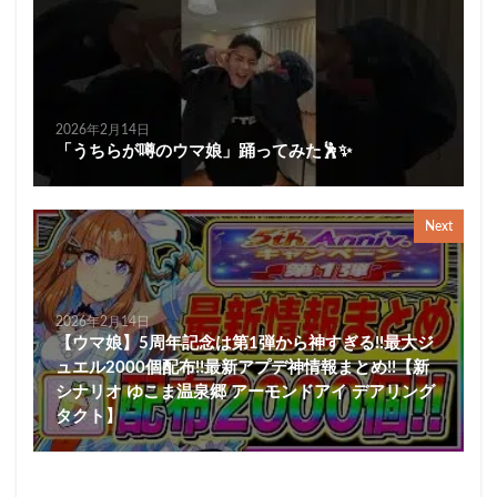
2026年2月14日
「うちらが噂のウマ娘」踊ってみた🕺✨
Next
2026年2月14日
【ウマ娘】5周年記念は第1弾から神すぎる!!最大ジ
ュエル2000個配布!!最新アプデ神情報まとめ!!【新
シナリオ ゆこま温泉郷 アーモンドアイ デアリング
タクト】