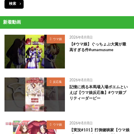
検索
新着動画
2026年8月8日
ウマ娘
【#ウマ娘】ぐっちょぶ大賞が最
高すぎる件#umamusume
2026年8月8日
反応集
記憶に残る本馬場入場ポエムとい
えば【ウマ娘反応集】#ウマ娘プ
リティーダービー
2026年8月8日
ウマ娘
【実況#101】打倒健啖家【ウマ娘