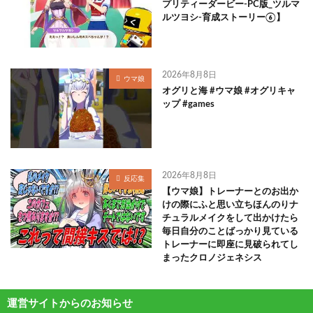
プリティーダービー-PC版_ツルマ
ルツヨシ-育成ストーリー⑥】
2026年8月8日
ウマ娘
オグリと海 #ウマ娘 #オグリキャ
ップ #games
2026年8月8日
反応集
【ウマ娘】トレーナーとのお出か
けの際にふと思い立ちほんのりナ
チュラルメイクをして出かけたら
毎日自分のことばっかり見ている
トレーナーに即座に見破られてし
まったクロノジェネシス
運営サイトからのお知らせ