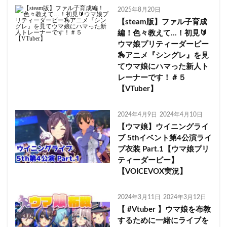
2025年8月20日
【steam版】ファル子育成
編！色々教えて…！初見🔰
ウマ娘プリティーダービー
🏇アニメ『シングレ』を見
てウマ娘にハマった新人ト
レーナーです！＃５
【VTuber】
2024年4月9日
2024年4月10日
【ウマ娘】ウイニングライ
ブ 5thイベント第4公演ライ
ブ衣装 Part.1【ウマ娘プリ
ティーダービー】
【VOICEVOX実況】
2024年3月11日
2024年3月12日
【 #Vtuber 】ウマ娘を布教
するために一緒にライブを