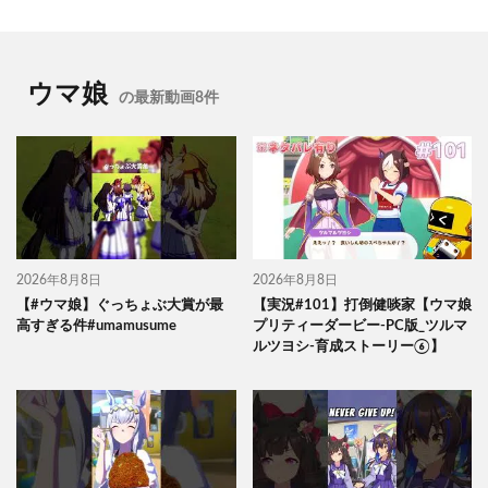
ウマ娘
の最新動画8件
2026年8月8日
2026年8月8日
【#ウマ娘】ぐっちょぶ大賞が最
【実況#101】打倒健啖家【ウマ娘
高すぎる件#umamusume
プリティーダービー-PC版_ツルマ
ルツヨシ-育成ストーリー⑥】