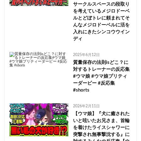
サークルスペースの段取り
を考えているメジロドーベ
ルとどぼトレに頼まれてそ
んなメジロドーベルに活を
入れにきたシンコウウイン
ディ
2025年6月12日
質量保存の法則isどこ？に
対するトレーナーの反応集
#ウマ娘 #ウマ娘プリティ
ーダービー #反応集
#shorts
2026年2月11日
【ウマ娘】『犬に癒された
いと呟いたお兄さま、首輪
を着けたライスシャワーに
突撃され無事撃沈する』に