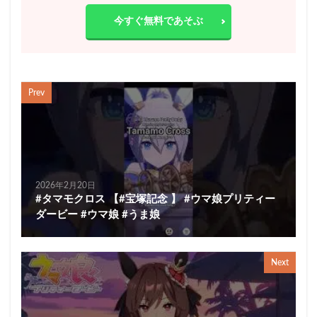
今すぐ無料であそぶ
Prev
2026年2月20日
#タマモクロス 【#宝塚記念 】 #ウマ娘プリティー
ダービー #ウマ娘 #うま娘
Next