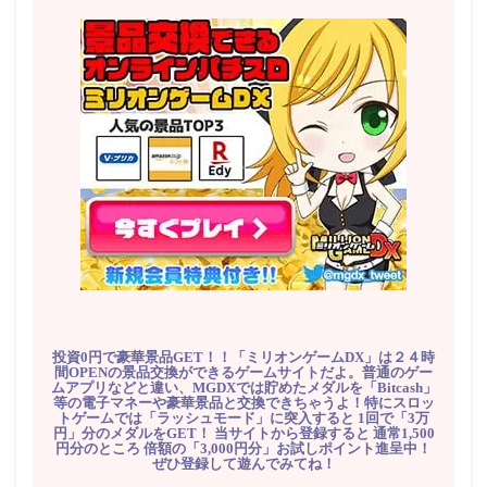
投資0円で豪華景品GET！！「ミリオンゲームDX」は２４時
間OPENの景品交換ができるゲームサイトだよ。普通のゲー
ムアプリなどと違い、MGDXでは貯めたメダルを「Bitcash」
等の電子マネーや豪華景品と交換できちゃうよ！特にスロッ
トゲームでは「ラッシュモード」に突入すると 1回で「3万
円」分のメダルをGET！ 当サイトから登録すると 通常1,500
円分のところ 倍額の「3,000円分」お試しポイント進呈中！
ぜひ登録して遊んでみてね！