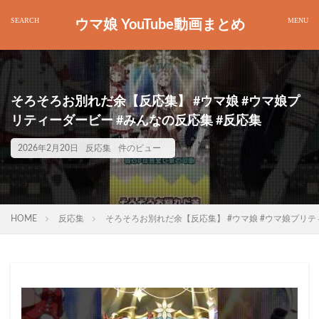
ウマ娘 YouTube動画まとめ
そろそろお別れだ余【反応集】 #ウマ娘 #ウマ娘プ
リティーダービー #みんなの反応集 #反応集
2026年2月20日
反応集
件のビュー
HOME
反応集
そろそろお別れだ余【反応集】 #ウマ娘 #ウマ娘プリテ