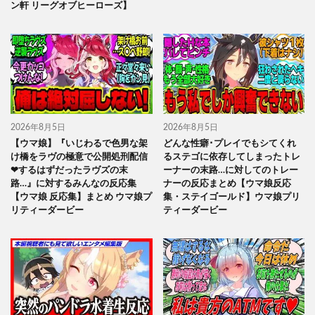
ン軒 リーグオブヒーローズ】
2026年8月5日
2026年8月5日
【ウマ娘】『いじわるで色男な架
どんな性癖･プレイでもシてくれ
け橋をラヴの極意で公開処刑配信
るステゴに依存してしまったトレ
❤するはずだったラヴズの末
ーナーの末路…に対してのトレー
路…』に対するみんなの反応集
ナーの反応まとめ【ウマ娘反応
【ウマ娘 反応集】まとめ ウマ娘プ
集・ステイゴールド】ウマ娘プリ
リティーダービー
ティーダービー