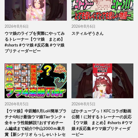
2026年8月6日
2026年8月6日
ウマ娘のライブを実際にやってみ
スティルぞうさん
るトレーナー【ウマ娘 まとめ】
#shorts #ウマ娘 #反応集 #ウマ娘
プリティーダービー
2026年8月5日
2026年8月5日
【ウマ娘】中距離8月LoH簡単プラ
ぱかチューブっ！KFCコラボ動画
チナ4向け最強ウマ娘Tierランク＋
公開！に対するトレーナーの反応
全キャラ性能解説!!おすすめチー
【ウマ娘 まとめ】#shorts #ウマ
ム編成まで紹介!!中山2000ｍ皐月
娘 #反応集 #ウマ娘プリティーダ
賞【新シナリオ らっしゃいトレセ
ービー