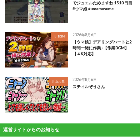
でジュエルためますわ 1510日目
#ウマ娘 #umamusume
2026年8月6日
BGM
【ウマ娘】デアリングハートと2
時間一緒に作業♪【作業BGM】
【４K対応】
2026年8月6日
反応集
スティルぞうさん
運営サイトからのお知らせ