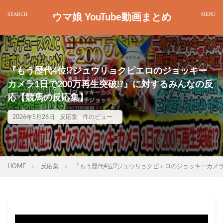
ウマ娘 YouTube動画まとめ
『もう歴代4位!?ジュウリョクピエロのジョッキー
カメラ1日で200万再生突破!?』に対するみんなの反
応【競馬の反応集】
2026年5月26日
反応集
件のビュー
HOME
反応集
『もう歴代4位!?ジュウリョクピエロのジョッキーカメラ