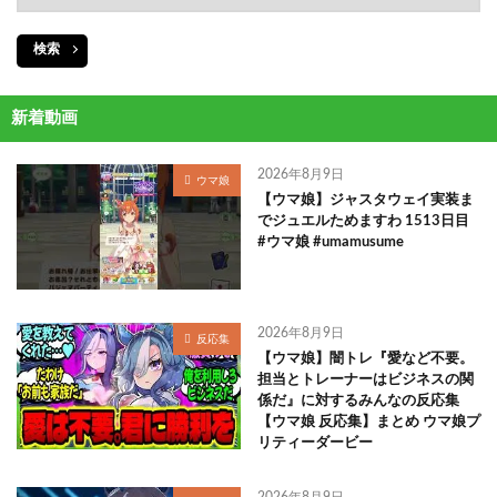
検索
新着動画
2026年8月9日
ウマ娘
【ウマ娘】ジャスタウェイ実装ま
でジュエルためますわ 1513日目
#ウマ娘 #umamusume
2026年8月9日
反応集
【ウマ娘】闇トレ『愛など不要。
担当とトレーナーはビジネスの関
係だ』に対するみんなの反応集
【ウマ娘 反応集】まとめ ウマ娘プ
リティーダービー