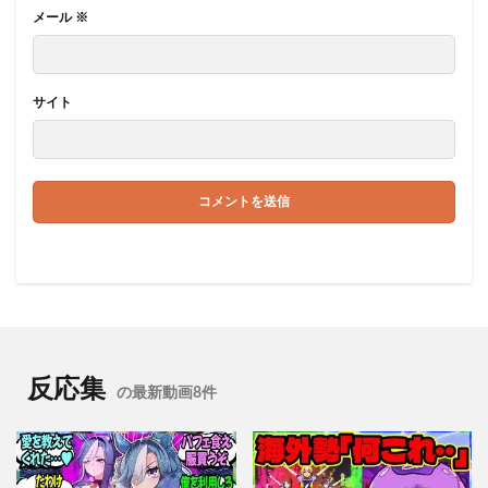
メール
※
サイト
反応集
の最新動画8件