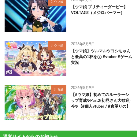
2026年8月9日
ウマ娘
【ウマ娘 プリティーダービー】
VOLTAGE（メジロパーマー）
2026年8月9日
ウマ娘
【ウマ娘】ツルマルツヨシちゃん
と最高の1杯を③ #vtuber #ゲーム
実況
2026年8月9日
育成
【#ウマ娘】初めてのルーラーシ
ップ育成✨Part2(初見さん大歓迎)
🐴✨【#個人vtuber / #倉望りの】
運営サイトからのお知らせ