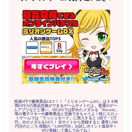
投資0円で豪華景品GET！！「ミリオンゲームDX」は２４時
間OPENの景品交換ができるゲームサイトだよ。普通のゲー
ムアプリなどと違い、MGDXでは貯めたメダルを「Bitcash」
等の電子マネーや豪華景品と交換できちゃうよ！特にスロッ
トゲームでは「ラッシュモード」に突入すると 1回で「3万
円」分のメダルをGET！ 当サイトから登録すると 通常1,500
円分のところ 倍額の「3,000円分」お試しポイント進呈中！
ぜひ登録して遊んでみてね！