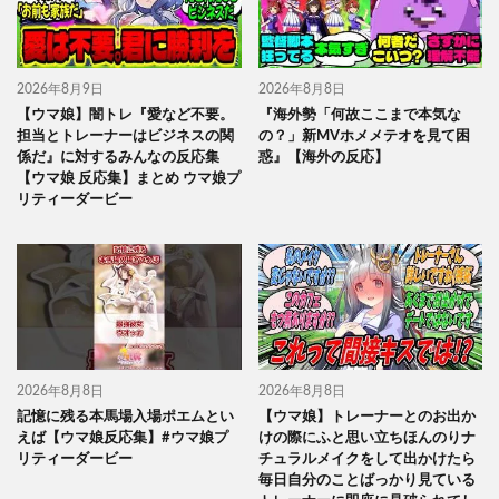
2026年8月9日
2026年8月8日
【ウマ娘】闇トレ『愛など不要。
『海外勢「何故ここまで本気な
担当とトレーナーはビジネスの関
の？」新MVホメメテオを見て困
係だ』に対するみんなの反応集
惑』【海外の反応】
【ウマ娘 反応集】まとめ ウマ娘プ
リティーダービー
2026年8月8日
2026年8月8日
記憶に残る本馬場入場ポエムとい
【ウマ娘】トレーナーとのお出か
えば【ウマ娘反応集】#ウマ娘プ
けの際にふと思い立ちほんのりナ
リティーダービー
チュラルメイクをして出かけたら
毎日自分のことばっかり見ている