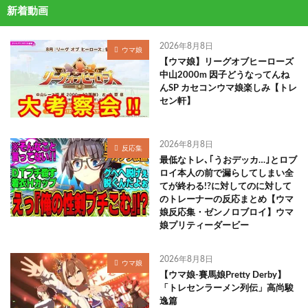
新着動画
2026年8月8日
ウマ娘
【ウマ娘】リーグオブヒーローズ
中山2000m 因子どうなってんね
んSP カセコンウマ娘楽しみ【トレ
セン軒】
2026年8月8日
反応集
最低なトレ､｢うおデッカ…｣とロブ
ロイ本人の前で漏らしてしまい全
てが終わる!?に対してのに対して
のトレーナーの反応まとめ【ウマ
娘反応集・ゼンノロブロイ】ウマ
娘プリティーダービー
2026年8月8日
ウマ娘
【ウマ娘-賽馬娘Pretty Derby】
「トレセンラーメン列伝」高尚駿
逸篇