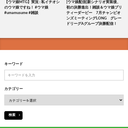
【ウマ娘MTG】実況 : 私イチオシ
[ウマ娘配信]新シナリオ実装後、
のウマ娘ですね！ #ウマ娘
初の決勝進出！雑談＆ウマ娘プリ
#umamusume #雑談
ティーダービー 7月チャンピオ
ンズミーティングLONG グレー
ドリーグAグループ決勝配信！
キーワード
カテゴリー
検索