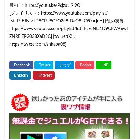
最初 ⇒ https://youtu.be/PcjzuLI9I9Q
[プレイリスト：https://www.youtube.com/playlist?
list=PLEJNtz1D9CPU9C7O2o9rDaO8nC90ncjcH] [他の実況：
https://www.youtube.com/playlist?list=PLEJNtz1D9CPWA6wl-
ZNREiEPG038XaD3C] [twitter(X)：
https://twitter.com/shiraba08]