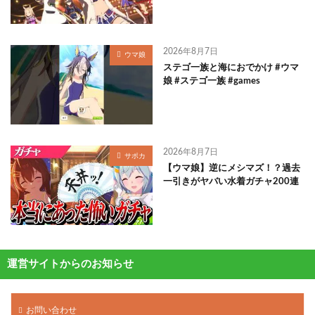
2026年8月7日
ウマ娘
ステゴ一族と海におでかけ #ウマ
娘 #ステゴ一族 #games
2026年8月7日
サポカ
【ウマ娘】逆にメシマズ！？過去
一引きがヤバい水着ガチャ200連
運営サイトからのお知らせ
お問い合わせ