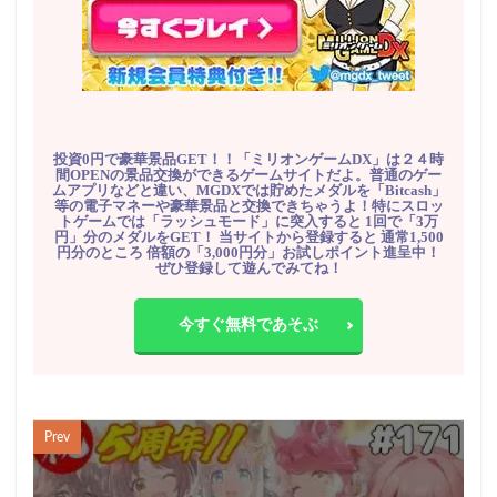
投資0円で豪華景品GET！！「ミリオンゲームDX」は２４時
間OPENの景品交換ができるゲームサイトだよ。普通のゲー
ムアプリなどと違い、MGDXでは貯めたメダルを「Bitcash」
等の電子マネーや豪華景品と交換できちゃうよ！特にスロッ
トゲームでは「ラッシュモード」に突入すると 1回で「3万
円」分のメダルをGET！ 当サイトから登録すると 通常1,500
円分のところ 倍額の「3,000円分」お試しポイント進呈中！
ぜひ登録して遊んでみてね！
今すぐ無料であそぶ
Prev