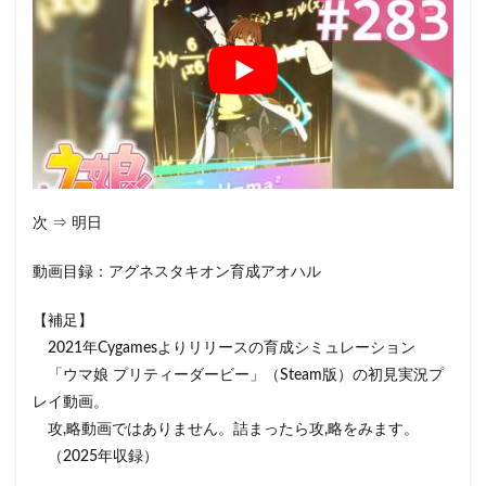
次 ⇒ 明日
動画目録：アグネスタキオン育成アオハル
【補足】
2021年Cygamesよりリリースの育成シミュレーション
「ウマ娘 プリティーダービー」（Steam版）の初見実況プ
レイ動画。
攻,略動画ではありません。詰まったら攻,略をみます。
（2025年収録）