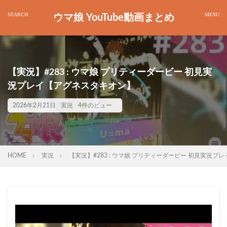
ウマ娘 YouTube動画まとめ
【実況】#283 : ウマ娘 プリティーダービー 初見実
況プレイ【アグネスタキオン】
2026年2月21日
実況
4件のビュー
HOME
実況
【実況】#283 : ウマ娘 プリティーダービー 初見実況