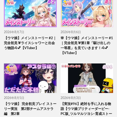
2026年8月7日
2026年8月6日
【ウマ娘】メインストーリー #2｜
🌸【ウマ娘】メインストーリー #1
完全初見🔰ライスシャワーと出会
｜完全初見🔰第1章「駆け出しの
う物語🐴💕【VTuber】
一等星」を見ていきます！🐴💕
【VTuber】
2026年8月5日
2026年8月3日
【ウマ娘】 完全初見プレイ ストー
【実況#96】絶対を手に入れる物
リー実況 第2部チームアスケラ
語【ウマ娘プリティーダービー-
編 第2章
PC版_ツルマルツヨシ-育成ストー