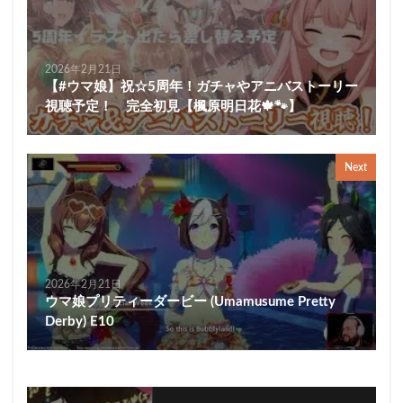
2026年2月21日
【#ウマ娘】祝☆5周年！ガチャやアニバストーリー
視聴予定！ 完全初見【楓原明日花🍁🐾】
Next
2026年2月21日
ウマ娘プリティーダービー (Umamusume Pretty
Derby) E10