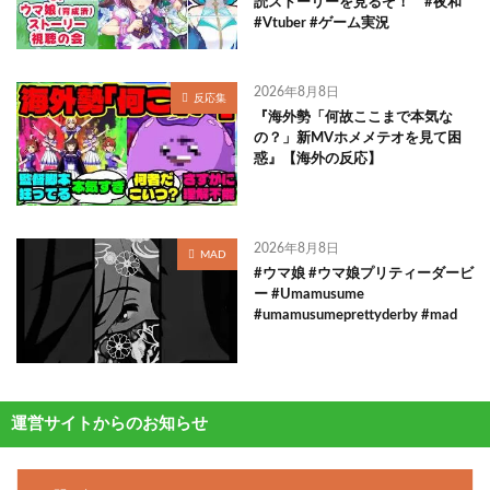
読ストーリーを見るぞ！ #夜和
#Vtuber #ゲーム実況
2026年8月8日
反応集
『海外勢「何故ここまで本気な
の？」新MVホメメテオを見て困
惑』【海外の反応】
2026年8月8日
MAD
#ウマ娘 #ウマ娘プリティーダービ
ー #Umamusume
#umamusumeprettyderby #mad
運営サイトからのお知らせ