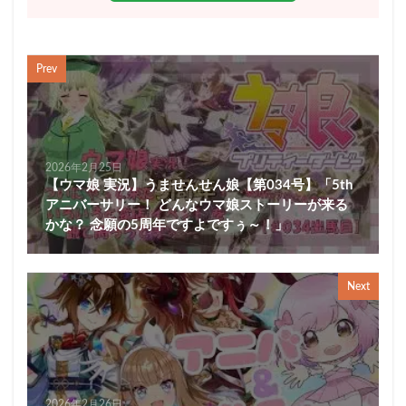
Prev
2026年2月25日
【ウマ娘 実況】うませんせん娘【第034号】「5th
アニバーサリー！ どんなウマ娘ストーリーが来る
かな？ 念願の5周年ですよですぅ～！」
Next
2026年2月26日