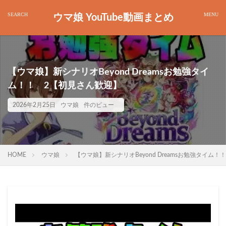
ウマ娘 YouTube動画まとめ
【ウマ娘】新シナリオBeyond Dreamsお勉強タイ
ム！！ 2【初見さん歓迎】
2026年2月25日
ウマ娘
件のビュー
HOME
ウマ娘
【ウマ娘】新シナリオBeyond Dreamsお勉強タイム