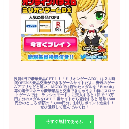
投資0円で豪華景品GET！！「ミリオンゲームDX」は２４時
間OPENの景品交換ができるゲームサイトだよ。普通のゲー
ムアプリなどと違い、MGDXでは貯めたメダルを「Bitcash」
等の電子マネーや豪華景品と交換できちゃうよ！特にスロッ
トゲームでは「ラッシュモード」に突入すると 1回で「3万
円」分のメダルをGET！ 当サイトから登録すると 通常1,500
円分のところ 倍額の「3,000円分」お試しポイント進呈中！
ぜひ登録して遊んでみてね！
今すぐ無料であそぶ