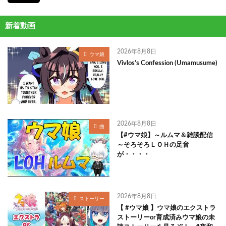
新着動画
2026年8月8日
ウマ娘
Vivlos’s Confession (Umamusume)
2026年8月8日
曲
【#ウマ娘】～ルムマ＆雑談配信
～そろそろＬＯＨの足音
が・・・・
2026年8月8日
ストーリー
【 #ウマ娘 】ウマ娘のエクストラ
ストーリーor育成済みウマ娘の未