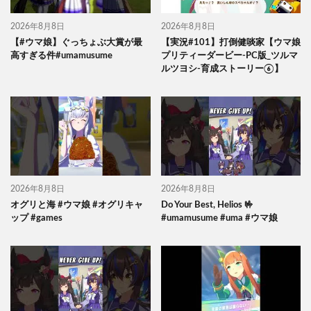
2026年8月8日
2026年8月8日
【#ウマ娘】ぐっちょぶ大賞が最
【実況#101】打倒健啖家【ウマ娘
高すぎる件#umamusume
プリティーダービー-PC版_ツルマ
ルツヨシ-育成ストーリー⑥】
2026年8月8日
2026年8月8日
オグリと海 #ウマ娘 #オグリキャ
Do Your Best, Helios 🤟
ップ #games
#umamusume #uma #ウマ娘