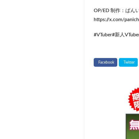
OP/ED 制作：ぱ
https://x.com/panichi
#VTuber#新人VTub