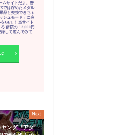
ゲームサイトだよ。普
DXでは貯めたメダル
豪華景品と交換できちゃ
ッシュモード」に突
をGET！ 当サイト
ろ 倍額の「3,000円
登録して遊んでみて
ぶ
Next
ーヤング『アタ