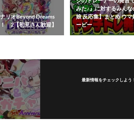
シのトレーナーの発言
みた♪』に対するみんな
オBeyond Dreams
娘 反応集】まとめ ウ
！ 2【初見さん歓迎】
ービー
最新情報をチェックしよう
フォローする