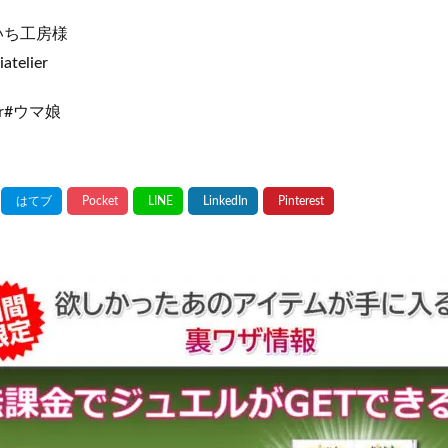
んいち工房様
atelier
er#ウマ娘