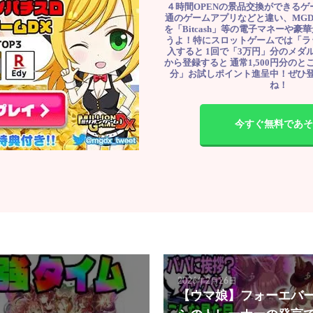
４時間OPENの景品交換ができる
通のゲームアプリなどと違い、MG
を「Bitcash」等の電子マネーや
うよ！特にスロットゲームでは「ラ
入すると 1回で「3万円」分のメダル
から登録すると 通常1,500円分のとこ
分」お試しポイント進呈中！ぜひ
ね！
今すぐ無料であそ
2026年2月26日
【ウマ娘】フォーエバ