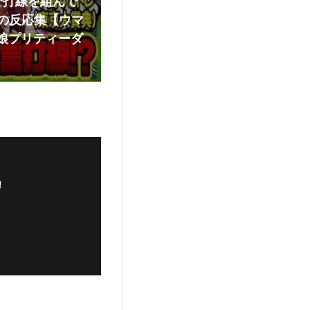
で打線を組んで
の反応集【ウマ
マ娘プリティーダ
！