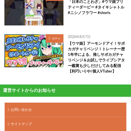
「日本のことわざ」#ウマ娘プリ
ティーダービー #タイキシャトル
#ニシノフラワー #shorts
2026年8月7日
ガチャ
【ウマ娘】アーモンドアイ！サポ
カガチャリベンジ！トレーナー歴
1年半による、推しサポカガチャ
リベンジ＆お試しでライブシアタ
ー鑑賞も少しだけしてみる配信
【利巧いりや/個人VTuber】
運営サイトからのお知らせ
お問い合わせ
サイトマップ