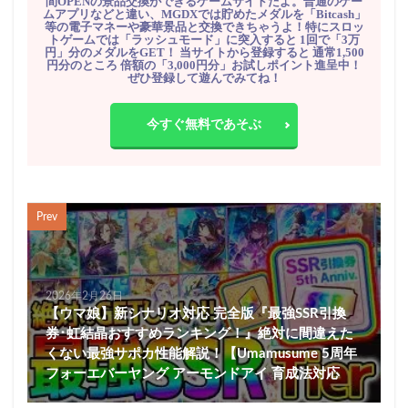
間OPENの景品交換ができるゲームサイトだよ。普通のゲー
ムアプリなどと違い、MGDXでは貯めたメダルを「Bitcash」
等の電子マネーや豪華景品と交換できちゃうよ！特にスロッ
トゲームでは「ラッシュモード」に突入すると 1回で「3万
円」分のメダルをGET！ 当サイトから登録すると 通常1,500
円分のところ 倍額の「3,000円分」お試しポイント進呈中！
ぜひ登録して遊んでみてね！
今すぐ無料であそぶ
Prev
2026年2月26日
【ウマ娘】新シナリオ対応 完全版『最強SSR引換
券･虹結晶おすすめランキング！』絶対に間違えた
くない最強サポカ性能解説！【Umamusume 5周年
フォーエバーヤング アーモンドアイ 育成法対応