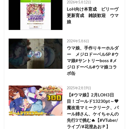
2026年5月12日
LoH向け本育成 ビリーヴ
更新育成 雑談歓迎 ウマ
娘
2024年5月6日
ウマ娘、手作りキーホルダ
ー メジロドーベルSP #ウ
マ娘#サントリーboss #メ
ジロドーベル#ウマ娘コラ
ボ缶
2025年2月19日
【#ウマ娘】2月LOH3日
目！ゴールド13230pt～💙
魔改造マミークリーク、パ
ール姉さん、ケイちゃんの
先行3で挑む🔥【#VTuber/
ライブ/#花澄あおＰ】