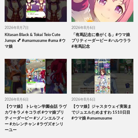
2026年8月7日
2026年8月6日
Kitasan Black & Tokai Teio Cute
「有馬記念に春がくる」#ウマ娘
Jumps 💕 #umamusume #uma #ウ
プリティーダービー #ハルウララ
マ娘
#有馬記念
2026年8月6日
2026年8月6日
【ウマ娘】 トレセン学園会話 ラヴ
【ウマ娘】ジャスタウェイ実装ま
カワキラメキコラボ #ウマ娘プリ
でジュエルためますわ 1510日目
ティーダービー #ソノンエルフィ
#ウマ娘 #umamusume
ー #カレンチャン #ラヴズオンリ
ーユー