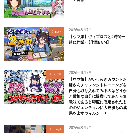
ムマ開催
2026年8月7日
BGM
【ウマ娘】ヴィブロスと2時間一
緒に作業♪【作業BGM】
2026年8月7日
反応集
【ウマ娘】だいしゅきカウントお
嫁さんチャレンジトレーニングを
自分も取り入れてみるのはどうか
と厳格な自分に提案してみたら無
意味であると即座に否定されたも
ののジェンティルに大差勝ちの成
果を出すヴィルシーナ
2026年8月7日
ウマ娘